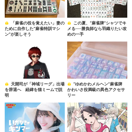
「麻雀の役を覚えたい」妻の
この夏、“麻雀牌“シャツでキ
ために自作した“麻雀特訓マシ
メる──勝負師なら羽織りたい攻
ン”が楽しそう
めの一手
天開司が「神域リーグ」出場
“ゆめかわメルヘン”麻雀牌
を辞退へ 経緯を猫ミームで説
かわいさ役満級の異色アクセサ
明
リー