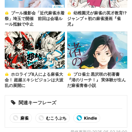
プール撮影会「近代麻雀水着
幼稚園児が麻雀の英才教育!?
祭」埼玉で開催 前回は会場ル
ジャンプ＋初の麻雀漫画『雀
ール抵触で中止
児』
ホロライブ8人による麻雀大
プロ雀士 黒沢咲の初著書
会！ 超越エキシビジョンは大波
『渚のリーチ！』 実体験が生ん
乱の展開に
だ麻雀青春小説
関連キーフレーズ
麻雀
むこうぶち
Kindle
最終更新日:2025.05.02 16:00