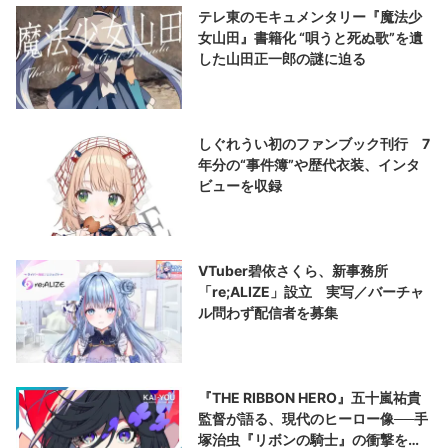
テレ東のモキュメンタリー『魔法少
女山田』書籍化 “唄うと死ぬ歌”を遺
した山田正一郎の謎に迫る
しぐれうい初のファンブック刊行 7
年分の“事件簿”や歴代衣装、インタ
ビューを収録
VTuber碧依さくら、新事務所
「re;ALIZE」設立 実写／バーチャ
ル問わず配信者を募集
『THE RIBBON HERO』五十嵐祐貴
監督が語る、現代のヒーロー像──手
塚治虫『リボンの騎士』の衝撃を再