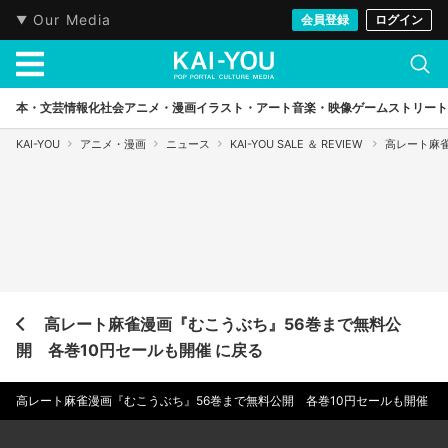
Our Media
会員登録
ログイン
本・文芸
情報化社会
アニメ・漫画
イラスト・アート
音楽・映像
ゲーム
ストリート
KAI-YOU
アニメ・漫画
ニュース
KAI-YOU SALE ＆ REVIEW
高レート麻雀
高レート麻雀漫画『むこうぶち』56巻まで無料公
開 各巻10円セールも開催 に戻る
高レート麻雀漫画『むこうぶち』56巻まで無料公開 各巻10円セールも開催