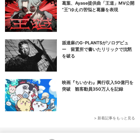
葛葉、Ayase提供曲「王道」MV公開
“王”ゆえの苦悩と葛藤を表現
舐達麻のG-PLANTSがソロデビュ
ー 留置所で書いたリリックで沈黙
を破る
映画『ちいかわ』興行収入50億円を
突破 観客動員350万人を記録
> 新着記事をもっと見る