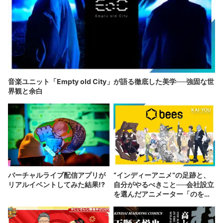
音楽ユニット「Empty old City」が語る徹底した美学──強固な世
界観と余白
バーチャルライブ配信アプリが
“インディーアニメ“の足跡と、
リアルイベントしてみた結果!?
自分がやるべきこと──会社設立
を選んだアニメーター「のを
か」の胸中