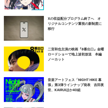
演する
Xの収益配分プログラム終了へ オ
リジナルコンテンツ重視の新制度に
移行
二宮和也主演の映画『8番出口』金曜
ロードショーで地上波初放送 本編
ノーカット
音楽アートフェス「NIGHT HIKE 幕
張」第3弾ラインナップ発表 吉田夜
世、KAIRUIほか40組