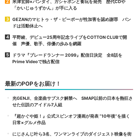
米津玄師×バンダイ、ガシャポンと食玩を発売 歴代CDや
「かいじゅうずかん」が手に入る
GEZANのマヒトゥ・ザ・ピーポーが性加害を認め謝罪 バン
ドは活動休止へ
平野綾、デビュー25周年記念ライブをCOTTON CLUBで開
催 声優、歌手、俳優の歩みを網羅
ドラマ『ブレードランナー 2099』配信日決定 全8話を
Prime Videoで独占配信
最新のPOPをお届け！
光GENJI、全楽曲サブスク解禁へ SMAP以前の日本を熱狂さ
せた伝説のアイドル7人組
『超かぐや姫！』公式スピンオフ漫画が発表 “10年後”を描く
日常×グルメ作品
にじさんじ叶ら3名、ワンマンライブのダイジェスト映像を街