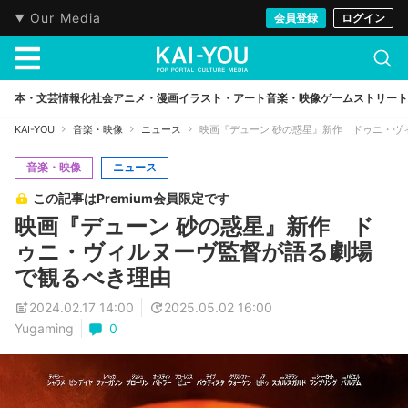
Our Media
会員登録
ログイン
本・文芸
情報化社会
アニメ・漫画
イラスト・アート
音楽・映像
ゲーム
ストリート
KAI-YOU
音楽・映像
ニュース
映画『デューン 砂の惑星』新作 ドゥニ・ヴ
音楽・映像
ニュース
この記事はPremium会員限定です
映画『デューン 砂の惑星』新作 ド
ゥニ・ヴィルヌーヴ監督が語る劇場
で観るべき理由
2024.02.17 14:00
2025.05.02 16:00
Yugaming
0