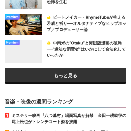
恐怖を生む
ビートメイカー・RhymeTubeが抱える
Premium
矛盾と祈り──オルタナティブなヒップホッ
プ／プロデューサー論
中南米の“Otaku”と海賊版漫画の破局
Premium
──“違法な消費者”はいかにして合法化して
いったか
もっと見る
音楽・映像の週間ランキング
ミステリー映画『八つ墓村』場面写真が解禁 金田一耕助役の
尾上松也がトレンチコート姿を披露