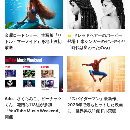
金曜ロードショー、実写版『リ
ドレッドヘアーのバービー
トル・マーメイド』を地上波初
登場！ 米シンガーのゼンデイヤ
放送
「時代は変わったのね」
Ado、さくらみこ、ピーナッツ
『スパイダーマン』最新作、
くん、花譜ら113組が参加
2026年で最もヒットした映画
「YouTube Music Weekend」
に 世界興収11億ドル突破
開催