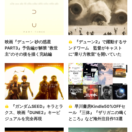
映画『デューン 砂の惑星
『デューン2』で躍動するサ
PART3』予告編が解禁 “救世
ンドワーム 監督がキャスト
主”のその後を描く完結編
に“乗り方教室”を開いていた
『ガンダムSEED』キラとラ
早川書房Kindle50%OFFセ
クス、映画『DUNE2』キービ
ール 『三体』『ザリガニの鳴く
ジュアルを完全再現
ところ』など海外注目作13選