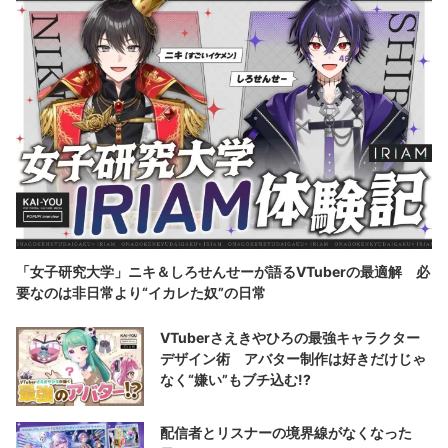
「女子研究大学」ニキ＆しろせんせーが語るVTuberの最適解 必
要なのは非日常より“イカレた奴”の日常
VTuberさえきやひろの最強キャラクター
デザイン術 アバター制作は好きだけじゃ
なく“嫌い”もブチ込む!?
配信者とリスナーの境界線がなくなった