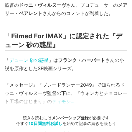
監督の
ドゥニ・ヴィルヌーヴ
さん、プロデューサーの
メア
リー・ペアレント
さんからのコメントが到着した。
「Filmed For IMAX」に認定された『デ
ューン 砂の惑星』
「
デューン 砂の惑星
」は
フランク・ハーバート
さんの小
説を原作としたSF映画シリーズ。
『メッセージ』『ブレードランナー2049』で知られるド
ゥニ・ヴィルヌーヴ監督の下に、『ウォンカとチョコレー
ト工場のはじまり』の
ティモシ...
続きを読むには
メンバーシップ登録
が必要です
今すぐ
10日間無料お試し
を始めて記事の続きを読もう