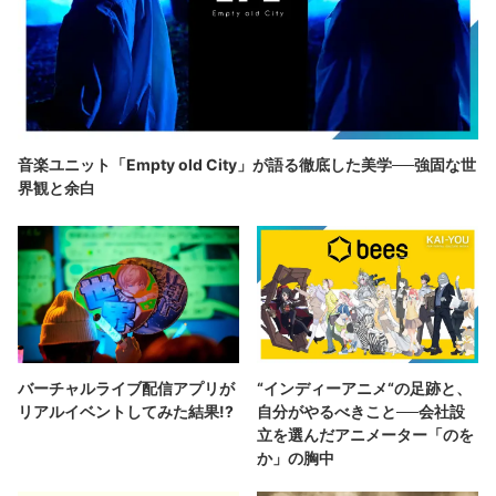
音楽ユニット「Empty old City」が語る徹底した美学──強固な世
界観と余白
バーチャルライブ配信アプリが
“インディーアニメ“の足跡と、
リアルイベントしてみた結果!?
自分がやるべきこと──会社設
立を選んだアニメーター「のを
か」の胸中