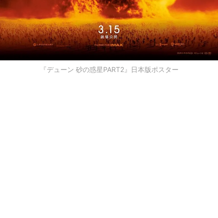
『デューン 砂の惑星PART2』日本版ポスター