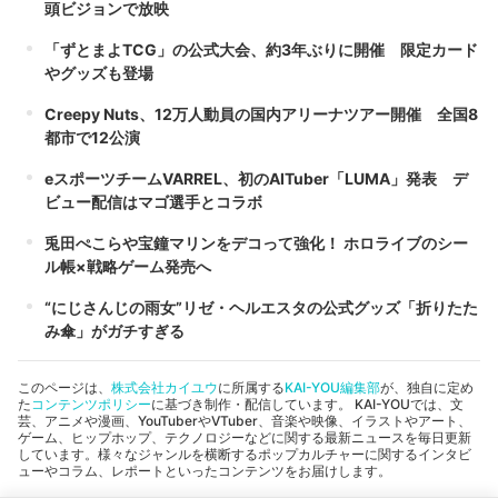
頭ビジョンで放映
「ずとまよTCG」の公式大会、約3年ぶりに開催 限定カード
やグッズも登場
Creepy Nuts、12万人動員の国内アリーナツアー開催 全国8
都市で12公演
eスポーツチームVARREL、初のAITuber「LUMA」発表 デ
ビュー配信はマゴ選手とコラボ
兎田ぺこらや宝鐘マリンをデコって強化！ ホロライブのシー
ル帳×戦略ゲーム発売へ
“にじさんじの雨女”リゼ・ヘルエスタの公式グッズ「折りたた
み傘」がガチすぎる
このページは、
株式会社カイユウ
に所属する
KAI-YOU編集部
が、独自に定め
た
コンテンツポリシー
に基づき制作・配信しています。 KAI-YOUでは、文
芸、アニメや漫画、YouTuberやVTuber、音楽や映像、イラストやアート、
ゲーム、ヒップホップ、テクノロジーなどに関する最新ニュースを毎日更新
しています。様々なジャンルを横断するポップカルチャーに関するインタビ
ューやコラム、レポートといったコンテンツをお届けします。