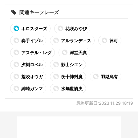
用
関連キーフレーズ
ホロスターズ
花咲みやび
奏手イヅル
アルランディス
律可
アステル・レダ
岸堂天真
夕刻ロベル
影山シエン
荒咬オウガ
夜十神封魔
羽継烏有
緋崎ガンマ
水無世憐央
最終更新日:2023.11.29 18:19