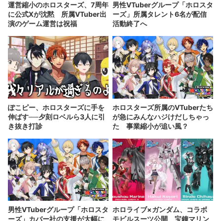
運営縮小のホロスターズ、7周年
男性VTuberグループ「ホロスタ
に公式Xが沈黙 所属VTuber出
ーズ」所属タレント6名が配信
演のゲーム運営は祝福
活動終了へ
ぽこピー、ホロスターズに手を
ホロスターズ所属のVTuberたち
伸ばす──夕刻ロベルら3人に引
が急にみんなハジけだしちゃっ
き抜き打診
た 事業縮小が追い風？
男性VTuberグループ「ホロスタ
ホロライブ×ガンダム、コラボ
ーズ」カバー社の支援が大幅に
モビルスーツ公開 宝鐘マリン