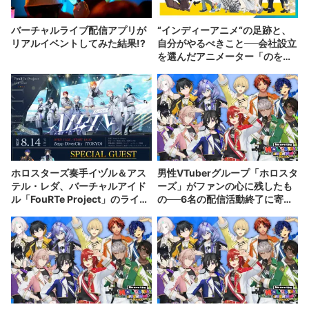
バーチャルライブ配信アプリが
“インディーアニメ“の足跡と、
リアルイベントしてみた結果!?
自分がやるべきこと──会社設立
を選んだアニメーター「のを
か」の胸中
ホロスターズ奏手イヅル＆アス
男性VTuberグループ「ホロスタ
テル・レダ、バーチャルアイド
ーズ」がファンの心に残したも
ル「FouRTe Project」のライブ
の──6名の配信活動終了に寄せ
にゲスト出演
て