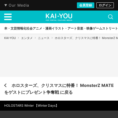
Our Media
会員登録
ログイン
本・文芸
情報化社会
アニメ・漫画
イラスト・アート
音楽・映像
ゲーム
ストリート
KAI-YOU
エンタメ
ニュース
ホロスターズ、クリスマスに特番！ MonsterZ
ホロスターズ、クリスマスに特番！ MonsterZ MATE
をゲストにプレゼント争奪戦 に戻る
HOLOSTARS Winter 【Winter Days】