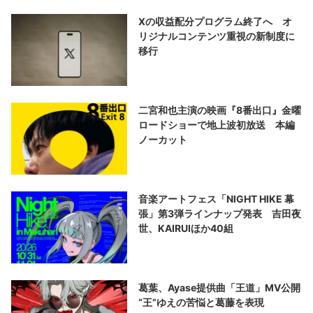
Xの収益配分プログラム終了へ オ
リジナルコンテンツ重視の新制度に
移行
二宮和也主演の映画『8番出口』金曜
ロードショーで地上波初放送 本編
ノーカット
音楽アートフェス「NIGHT HIKE 幕
張」第3弾ラインナップ発表 吉田夜
世、KAIRUIほか40組
葛葉、Ayase提供曲「王道」MV公開
“王”ゆえの苦悩と葛藤を表現