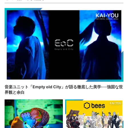
音楽ユニット「Empty old City」が語る徹底した美学──強固な世
界観と余白