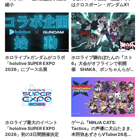
縮小
はクロスボーン・ガンダムX1
ホロライブ×ガンダムがコラボ
ホロライブ獅白ぼたんの『スト
「hololive SUPER EXPO
6』大会がオフラインで初開
2026」にブース出展
催 SHAKA、ボンちゃんらが出
場
ホロライブ最大のイベント
ゲーム『NINJA CATS:
「hololive SUPER EXPO
Tactics』の声優に犬山たまき、
2026」初の3日間開催決定
本阿弥あずさらVTuber26名起