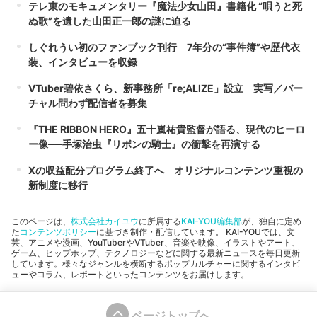
テレ東のモキュメンタリー『魔法少女山田』書籍化 “唄うと死
ぬ歌”を遺した山田正一郎の謎に迫る
しぐれうい初のファンブック刊行 7年分の“事件簿”や歴代衣
装、インタビューを収録
VTuber碧依さくら、新事務所「re;ALIZE」設立 実写／バー
チャル問わず配信者を募集
『THE RIBBON HERO』五十嵐祐貴監督が語る、現代のヒーロ
ー像──手塚治虫『リボンの騎士』の衝撃を再演する
Xの収益配分プログラム終了へ オリジナルコンテンツ重視の
新制度に移行
このページは、
株式会社カイユウ
に所属する
KAI-YOU編集部
が、独自に定め
た
コンテンツポリシー
に基づき制作・配信しています。 KAI-YOUでは、文
芸、アニメや漫画、YouTuberやVTuber、音楽や映像、イラストやアート、
ゲーム、ヒップホップ、テクノロジーなどに関する最新ニュースを毎日更新
しています。様々なジャンルを横断するポップカルチャーに関するインタビ
ューやコラム、レポートといったコンテンツをお届けします。
ページトップへ