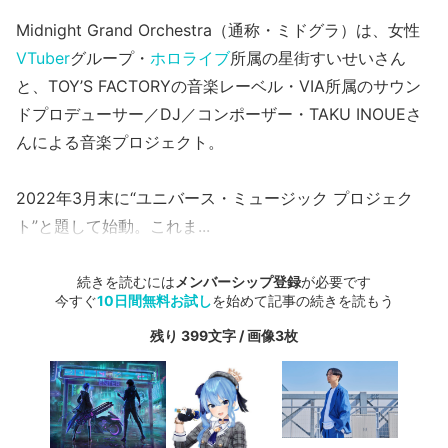
Midnight Grand Orchestra（通称・ミドグラ）は、女性
VTuber
グループ・
ホロライブ
所属の星街すいせいさん
と、TOY’S FACTORYの音楽レーベル・VIA所属のサウン
ドプロデューサー／DJ／コンポーザー・TAKU INOUEさ
んによる音楽プロジェクト。
2022年3月末に“ユニバース・ミュージック プロジェク
ト”と題して始動。これま...
続きを読むには
メンバーシップ登録
が必要です
今すぐ
10日間無料お試し
を始めて記事の続きを読もう
残り 399文字 / 画像3枚