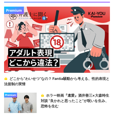
Premium
どこから“わいせつ”なの？ Fantia騒動から考える、性的表現と
法規制の実情
ホラー映画『遺愛』酒井善三×大森時生
Premium
対談 “良かれと思ったこと“が呪いを生み、
恐怖を生む