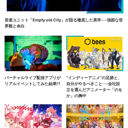
音楽ユニット「Empty old City」が語る徹底した美学──強固な世
界観と余白
バーチャルライブ配信アプリが
“インディーアニメ“の足跡と、
リアルイベントしてみた結果!?
自分がやるべきこと──会社設
立を選んだアニメーター「のを
か」の胸中