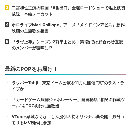
二宮和也主演の映画『8番出口』金曜ロードショーで地上波初
放送 本編ノーカット
ホロライブMori Calliope、アニメ『メイドインアビス』新作
映画の主題歌を担当
『ラヴ上等』シーズン2前半まとめ 第1話では顔合わせ直後
のメンバーが喧嘩に⁉︎
最新のPOPをお届け！
ラッパーTohji、東京ドーム公演を11月に開催 “真”のラストラ
イブか
「カードゲーム展開ジェネレーター」開発秘話 “相関図作成ツ
ール”をTCG向けに魔改造
VTuber結城さくな、じん提供の初オリジナル曲公開 鮫升コ
モリもMV制作に参加