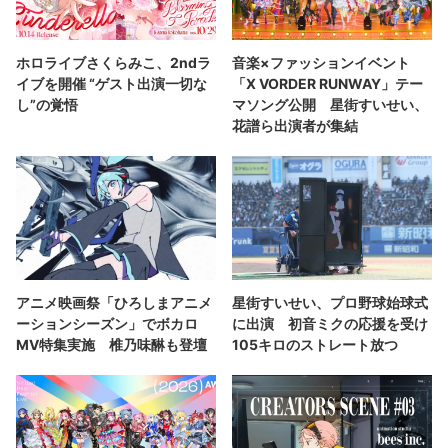
ホロライブさくらみこ、2ndラ
音楽×ファッションイベント
イブを開催 “ゲスト出演一切な
「X VORDER RUNWAY」テー
し”の覚悟
マソング公開 星街すいせい、
花譜ら出演者が集結
アニメ映画祭「ひろしまアニメ
星街すいせい、プロ野球始球式
ーションシーズン」でボカロ
に出演 初音ミクの応援を受け
MV特集実施 椎乃味醂も登壇
105キロのストレート放つ