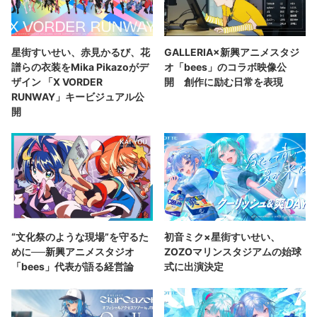
星街すいせい、赤見かるび、花
GALLERIA×新興アニメスタジ
譜らの衣装をMika Pikazoがデ
オ「bees」のコラボ映像公
ザイン 「X VORDER
開 創作に励む日常を表現
RUNWAY」キービジュアル公
開
“文化祭のような現場”を守るた
初音ミク×星街すいせい、
めに──新興アニメスタジオ
ZOZOマリンスタジアムの始球
「bees」代表が語る経営論
式に出演決定