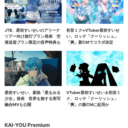
JTB、星街すいせいのアリーナ
初音ミク×VTuber星街すいせ
ツアー向け旅行プラン発表 空
い、ロッテ「クーリッシュ」
港送迎プラン限定の音声特典も
「爽」新CMでコラボ決定
星街すいせい、新曲「星をみる
VTuber星街すいせい＆初音ミ
少女」発表 世界を旅する実写
ク、ロッテ「クーリッシュ」
融合MVも公開
「爽」の新CMに起用か
KAI-YOU Premium