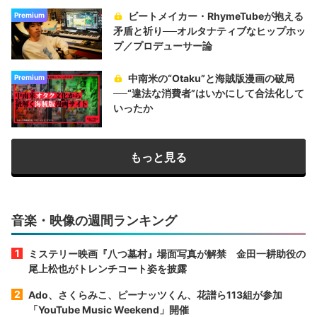
ビートメイカー・RhymeTubeが抱える
Premium
矛盾と祈り──オルタナティブなヒップホッ
プ／プロデューサー論
中南米の“Otaku”と海賊版漫画の破局
Premium
──“違法な消費者”はいかにして合法化して
いったか
もっと見る
音楽・映像の週間ランキング
ミステリー映画『八つ墓村』場面写真が解禁 金田一耕助役の
尾上松也がトレンチコート姿を披露
Ado、さくらみこ、ピーナッツくん、花譜ら113組が参加
「YouTube Music Weekend」開催