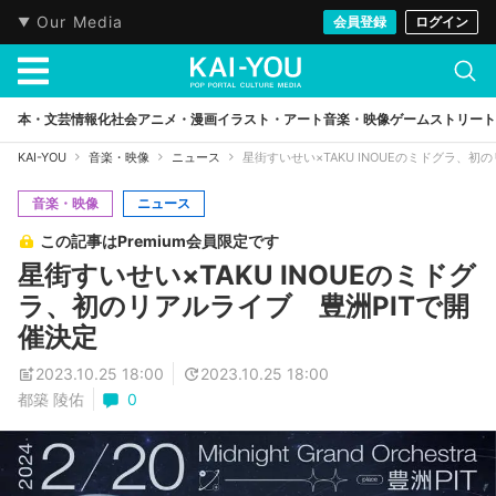
Our Media
会員登録
ログイン
本・文芸
情報化社会
アニメ・漫画
イラスト・アート
音楽・映像
ゲーム
ストリート
KAI-YOU
音楽・映像
ニュース
星街すいせい×TAKU INOUEのミドグラ、初
音楽・映像
ニュース
この記事はPremium会員限定です
星街すいせい×TAKU INOUEのミドグ
ラ、初のリアルライブ 豊洲PITで開
催決定
2023.10.25 18:00
2023.10.25 18:00
都築 陵佑
0