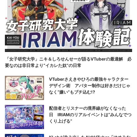
「女子研究大学」ニキ＆しろせんせーが語るVTuberの最適解 必
要なのは非日常より“イカレた奴”の日常
VTuberさえきやひろの最強キャラクター
デザイン術 アバター制作は好きだけじゃ
なく“嫌い”もブチ込む!?
配信者とリスナーの境界線がなくなった
日 IRIAMのリアルイベントは“みんなでつ
くり上げる”