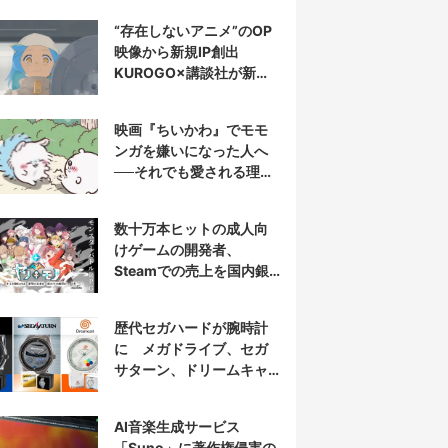
“存在しないアニメ”のOP
映像から新規IP創出
KUROGO×講談社が新プ
ロジェクト始動
映画『ちいかわ』でモモ
ンガを嫌いになった人へ
──それでも愛される理由
と可能性
数十万本ヒットの成人向
けゲームの開発者、
Steamでの売上を国内銀
行から受取拒否されたと
報告
歴代セガハードが腕時計
に メガドライブ、セガ
サターン、ドリームキャ
ストを再現
AI音楽生成サービス
「Suno」に著作権侵害の