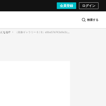
会員登録
ログイン
検索する
くなる!?
（画像ギャラリー 6 / 8）e9be57e743e9e3c596dfa950b3f36df8.png