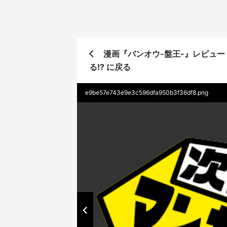
漫画『バンオウ-盤王-』レビュー
る!? に戻る
e9be57e743e9e3c596dfa950b3f36df8.png