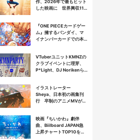
作、2026年で最もヒット
した映画に 世界興収11
億ドル突破
『ONE PIECEカードゲー
ム』擁するバンダイ、マ
イナンバーカードでの本
人認証を導入
VTuberユニットKMNZの
クラブイベントに理芽、
P*Light、DJ Norikenら
出演
イラストレーター
Sheya、日本初の画集刊
行 卒制のアニメMVが話
題の新鋭
映画『ちいかわ』劇伴
曲、Biilboard JAPAN急
上昇チャートTOP10を半
分占拠