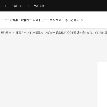
S
RADIO
WEAR
ト・アート
音楽・映像
ゲーム
ストリート
エンタメ
もっと見る
C REVIEW
漫画『バンオウ-盤王-』レビュー 吸血鬼が300年将棋を続けたら…どれだけ強