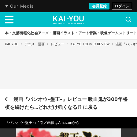
Our Media
会員登録
ログイン
本・文芸
情報化社会
アニメ・漫画
イラスト・アート
音楽・映像
ゲーム
ストリート
KAI-YOU
アニメ・漫画
レビュー
KAI-YOU COMIC REVIEW
漫画『バンオウ
漫画『バンオウ-盤王-』レビュー 吸血鬼が300年将
棋を続けたら…どれだけ強くなる!? に戻る
『バンオウ-盤王-』1巻／画像はAmazonから