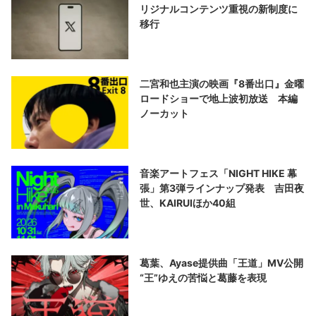
リジナルコンテンツ重視の新制度に
移行
二宮和也主演の映画『8番出口』金曜
ロードショーで地上波初放送 本編
ノーカット
音楽アートフェス「NIGHT HIKE 幕
張」第3弾ラインナップ発表 吉田夜
世、KAIRUIほか40組
葛葉、Ayase提供曲「王道」MV公開
“王”ゆえの苦悩と葛藤を表現