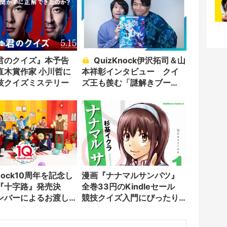
君のクイズ』本予告
QuizKnock伊沢拓司＆山
直木賞作家 小川哲に
本祥彰インタビュー クイ
技クイズミステリー
ズ王も羨む「謎解きブー
ム」の凄さ
Knock10周年を記念し
漫画『ナナマルサンバツ』
『十字路』発売決
全巻33円のKindleセール
ンバーによるお渡し
競技クイズ入門にぴったり
催
な青春物語