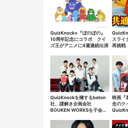
QuizKnock×『ぼのぼの』
Quiz
10周年記念にコラボ クイ
スライ
ズ王がアニメに4週連続出演
再挑戦
企画を
QuizKnockを擁するbaton
映画『
社、謎解き企画会社
念のク
BOUKEN WORKSを子会社
Quiz
化
木隆之