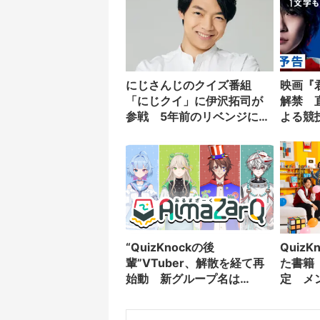
にじさんじのクイズ番組
映画『
「にじクイ」に伊沢拓司が
解禁 
参戦 5年前のリベンジに挑
よる競
む
“QuizKnockの後
Quiz
輩”VTuber、解散を経て再
た書籍
始動 新グループ名は
定 メ
「AlmaZarQ」
会も開