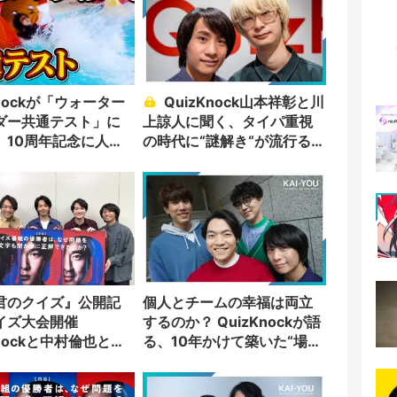
Knockが「ウォーター
QuizKnock山本祥彰と川
ダー共通テスト」に
上諒人に聞く、タイパ重視
 10周年記念に人気
の時代に“謎解き“が流行る理
リバイバル
由
君のクイズ』公開記
個人とチームの幸福は両立
イズ大会開催
するのか？ QuizKnockが語
Knockと中村倫也と神
る、10年かけて築いた“場
介が出題
所”