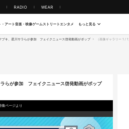
S
RADIO
WEAR
ト・アート
音楽・映像
ゲーム
ストリート
エンタメ
もっと見る
や白上フブキ、星川サラらが参加 フェイクニュース啓発動画がポップ
（画像ギャラリー 1 / 
星川サラらが参加 フェイクニュース啓発動画がポップ
特集ページ
より