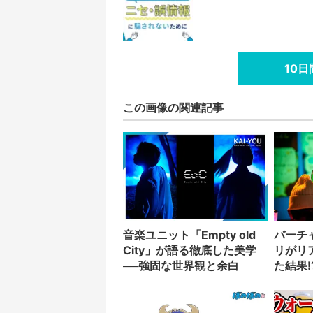
10
この画像の関連記事
音楽ユニット「Empty old
バーチ
City」が語る徹底した美学
リがリ
──強固な世界観と余白
た結果!