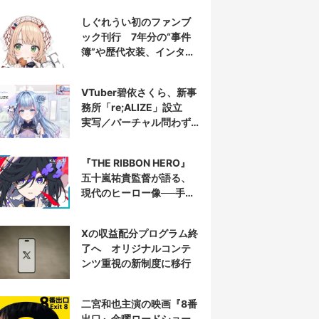
しぐれうい初のファンブ
ック刊行 7年分の“事件
簿”や歴代衣装、インタビ
ューを収録
VTuber碧依さくら、新事
務所「re;ALIZE」設立
実写／バーチャル問わず
配信者を募集
『THE RIBBON HERO』
五十嵐祐貴監督が語る、
現代のヒーロー像──手塚
治虫『リボンの騎士』の
衝撃を再演する
Xの収益配分プログラム終
了へ オリジナルコンテ
ンツ重視の新制度に移行
二宮和也主演の映画『8番
出口』金曜ロードショー