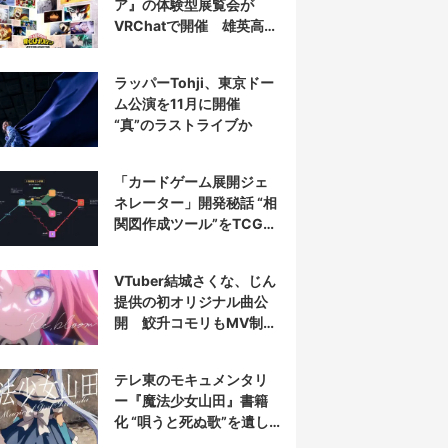
ア』の体験型展覧会が
VRChatで開催 雄英高校
やデクの部屋を再現
ラッパーTohji、東京ドー
ム公演を11月に開催
“真”のラストライブか
「カードゲーム展開ジェ
ネレーター」開発秘話 “相
関図作成ツール”をTCG向
けに魔改造
VTuber結城さくな、じん
提供の初オリジナル曲公
開 鮫升コモリもMV制作
に参加
テレ東のモキュメンタリ
ー『魔法少女山田』書籍
化 “唄うと死ぬ歌”を遺し
た山田正一郎の謎に迫る