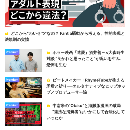
どこから“わいせつ”なの？ Fantia騒動から考える、性的表現と
法規制の実情
ホラー映画『遺愛』酒井善三×大森時生
Premium
対談 “良かれと思ったこと“が呪いを生み、
恐怖を生む
ビートメイカー・RhymeTubeが抱える
Premium
矛盾と祈り──オルタナティブなヒップホッ
プ／プロデューサー論
中南米の“Otaku”と海賊版漫画の破局
Premium
──“違法な消費者”はいかにして合法化して
いったか