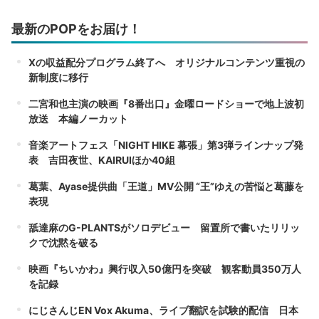
最新のPOPをお届け！
Xの収益配分プログラム終了へ オリジナルコンテンツ重視の
新制度に移行
二宮和也主演の映画『8番出口』金曜ロードショーで地上波初
放送 本編ノーカット
音楽アートフェス「NIGHT HIKE 幕張」第3弾ラインナップ発
表 吉田夜世、KAIRUIほか40組
葛葉、Ayase提供曲「王道」MV公開 “王”ゆえの苦悩と葛藤を
表現
舐達麻のG-PLANTSがソロデビュー 留置所で書いたリリッ
クで沈黙を破る
映画『ちいかわ』興行収入50億円を突破 観客動員350万人
を記録
にじさんじEN Vox Akuma、ライブ翻訳を試験的配信 日本