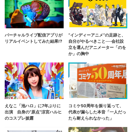
バーチャルライブ配信アプリが
“インディーアニメ“の足跡と、
リアルイベントしてみた結果!?
自分がやるべきこと──会社設
立を選んだアニメーター「のを
か」の胸中
えなこ「池ハロ」に7年ぶりに
コミケ50周年を振り返って、
出演 自身の“原点”涼宮ハルヒ
代表が漏らした本音「一人だっ
のコスプレ披露
たら耐えられなかった」