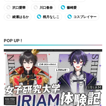
沢口愛華
川口春奈
篠崎愛
綾瀬はるか
桃月なしこ
コスプレイヤー
POP UP !