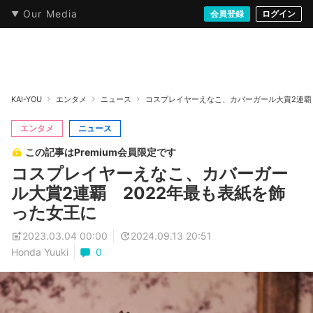
Our Media
本・文芸
情報化社会
アニメ・漫画
イラスト・アート
音楽・映像
会員登録
ゲーム
ログイン
ストリート
KAI-YOU
エンタメ
ニュース
コスプレイヤーえなこ、カバーガール大賞2連覇
エンタメ
ニュース
この記事はPremium会員限定です
コスプレイヤーえなこ、カバーガー
ル大賞2連覇 2022年最も表紙を飾
った女王に
2023.03.04 00:00
2024.09.13 20:51
Honda Yuuki
0