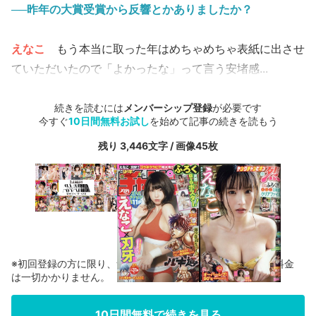
──昨年の大賞受賞から反響とかありましたか？
えなこ
もう本当に取った年はめちゃめちゃ表紙に出させ
ていただいたので「よかったな」って言う安堵感...
続きを読むには
メンバーシップ登録
が必要です
今すぐ
10日間無料お試し
を始めて記事の続きを読もう
残り 3,446文字 / 画像45枚
※初回登録の方に限り、無料お試し期間中に解約した場合、料金
は一切かかりません。
10日間無料で続きを見る