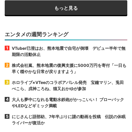
もっと見る
エンタメの週間ランキング
VTuber巳澄はお、熊本地震で自宅が倒壊 デビュー半年で無
期限の活動休止
株式会社嵐、熊本地震の復興支援に5000万円を寄付「一日も
早く穏やかな日常が戻りますよう」
ホロライブ×VTeeのコラボアパレル発売 宝鐘マリン、兎田
ぺこら、戌神ころね、猫又おかゆが参加
大人も夢中になれる電動水鉄砲がかっこいい！ ブローバック
やLEDなどギミック満載
にじさんじ語部紡、7年半ぶりに謎の動画を投稿 伝説の休眠
ライバーが復活か