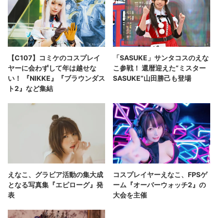
【C107】コミケのコスプレイ
「SASUKE」サンタコスのえな
ヤーに会わずして年は越せな
こ参戦！ 還暦迎えた“ミスター
い！ 『NIKKE』『ブラウンダス
SASUKE”山田勝己も登場
ト2』など集結
えなこ、グラビア活動の集大成
コスプレイヤーえなこ、FPSゲ
となる写真集『エピローグ』発
ーム『オーバーウォッチ2』の
表
大会を主催