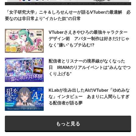
「女子研究大学」ニキ＆しろせんせーが語るVTuberの最適解 必
要なのは非日常より“イカレた奴”の日常
VTuberさえきやひろの最強キャラクター
デザイン術 アバター制作は好きだけじゃ
なく“嫌い”もブチ込む!?
配信者とリスナーの境界線がなくなった
日 IRIAMのリアルイベントは“みんなでつ
くり上げる”
KLabが生み出したAIのVTuber「ゆめみな
な」インタビュー あまりに人間らしすぎ
る配信者が語る夢
もっと見る