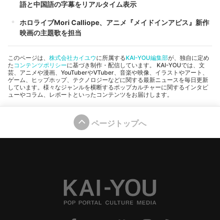
語と中国語の字幕をリアルタイム表示
ホロライブMori Calliope、アニメ『メイドインアビス』新作
映画の主題歌を担当
このページは、
株式会社カイユウ
に所属する
KAI-YOU編集部
が、独自に定め
た
コンテンツポリシー
に基づき制作・配信しています。 KAI-YOUでは、文
芸、アニメや漫画、YouTuberやVTuber、音楽や映像、イラストやアート、
ゲーム、ヒップホップ、テクノロジーなどに関する最新ニュースを毎日更新
しています。様々なジャンルを横断するポップカルチャーに関するインタビ
ューやコラム、レポートといったコンテンツをお届けします。
ページトップへ