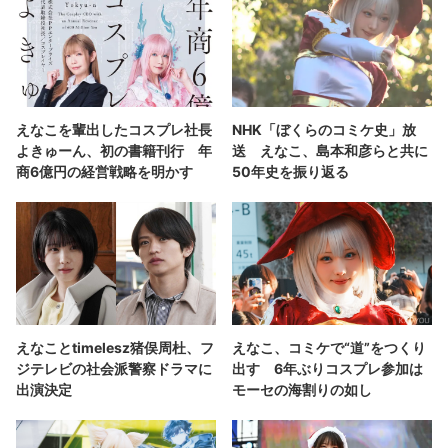
えなこを輩出したコスプレ社長
NHK「ぼくらのコミケ史」放
よきゅーん、初の書籍刊行 年
送 えなこ、島本和彦らと共に
商6億円の経営戦略を明かす
50年史を振り返る
えなことtimelesz猪俣周杜、フ
えなこ、コミケで“道”をつくり
ジテレビの社会派警察ドラマに
出す 6年ぶりコスプレ参加は
出演決定
モーセの海割りの如し