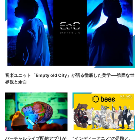
音楽ユニット「Empty old City」が語る徹底した美学──強固な世
界観と余白
バーチャルライブ配信アプリが
“インディーアニメ“の足跡と、