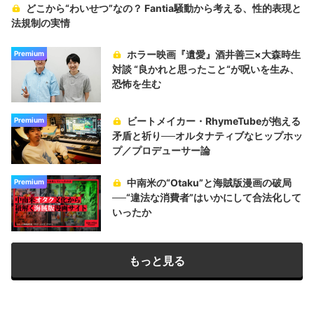
どこから“わいせつ”なの？ Fantia騒動から考える、性的表現と
法規制の実情
ホラー映画『遺愛』酒井善三×大森時生
Premium
対談 “良かれと思ったこと“が呪いを生み、
恐怖を生む
ビートメイカー・RhymeTubeが抱える
Premium
矛盾と祈り──オルタナティブなヒップホッ
プ／プロデューサー論
中南米の“Otaku”と海賊版漫画の破局
Premium
──“違法な消費者”はいかにして合法化して
いったか
もっと見る