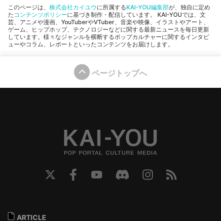
このページは、
株式会社カイユウ
に所属する
KAI-YOU編集部
が、独自に定め
た
コンテンツポリシー
に基づき制作・配信しています。 KAI-YOUでは、文
芸、アニメや漫画、YouTuberやVTuber、音楽や映像、イラストやアート、
ゲーム、ヒップホップ、テクノロジーなどに関する最新ニュースを毎日更新
しています。様々なジャンルを横断するポップカルチャーに関するインタビ
ューやコラム、レポートといったコンテンツをお届けします。
ページトップへ
ARTICLE