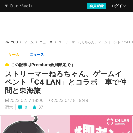
Our Media
本・文芸
情報化社会
アニメ・漫画
イラスト・アート
音楽・映像
会員登録
ゲーム
ログイン
ストリート
KAI-YOU
ゲーム
ニュース
ストリーマーねろちゃん、ゲームイベント「C4 L
ゲーム
ニュース
この記事はPremium会員限定です
ストリーマーねろちゃん、ゲームイ
ベント「C4 LAN」とコラボ 車で仲
間と東海旅
2023.02.17 18:00
2023.04.18 18:49
宿木
0
67