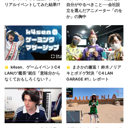
リアルイベントしてみた結果!?
自分がやるべきこと──会社設
立を選んだアニメーター「のを
か」の胸中
k4sen、ゲームイベントC4
まさかの邂逅！ 鈴木ノリア
LANの“艦長”就任「意味分から
キとボドゲ対決「C4 LAN
なくておもしろくない？」
GARAGE #1」レポート