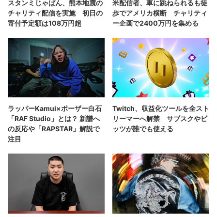
スタンミじゃぱん、熊本地震の
米配信者、車に跳ねられるも徒
チャリティ配信を実施 初日の
歩でアメリカ横断 チャリティ
寄付予定額は108万円超
ー企画で2400万円を集める
ラッパーKamui×ポーザー白石
Twitch、収益化ツールを全スト
「RAF Studio」とは？ 新譜へ
リーマーへ解禁 サブスクやビ
の反応や「RAPSTAR」解説で
ッツが誰でも使える
注目