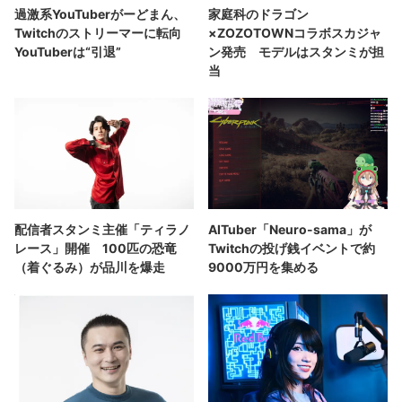
過激系YouTuberがーどまん、
家庭科のドラゴン
Twitchのストリーマーに転向
×ZOZOTOWNコラボスカジャ
YouTuberは“引退”
ン発売 モデルはスタンミが担
当
配信者スタンミ主催「ティラノ
AITuber「Neuro-sama」が
レース」開催 100匹の恐竜
Twitchの投げ銭イベントで約
（着ぐるみ）が品川を爆走
9000万円を集める