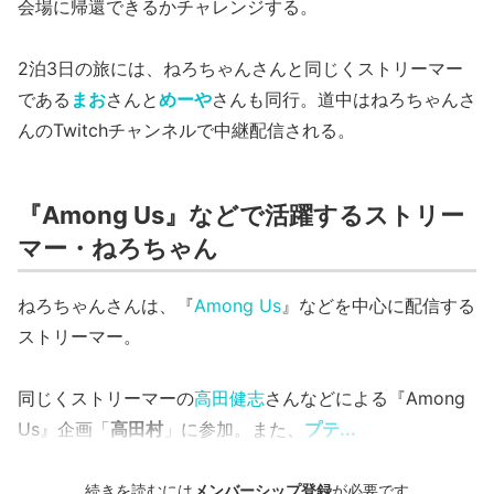
会場に帰還できるかチャレンジする。
2泊3日の旅には、ねろちゃんさんと同じくストリーマー
である
まお
さんと
めーや
さんも同行。道中はねろちゃんさ
んのTwitchチャンネルで中継配信される。
『Among Us』などで活躍するストリー
マー・ねろちゃん
ねろちゃんさんは、『
Among Us
』などを中心に配信する
ストリーマー。
同じくストリーマーの
高田健志
さんなどによる『Among
Us』企画「
高田村
」に参加。また、
プテ...
続きを読むには
メンバーシップ登録
が必要です