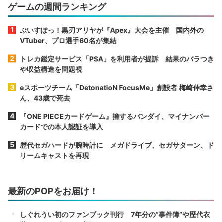
ゲームの週間ランキング
ぶいすぽっ！黒刃アリヤが『Apex』大会を主催 国内外の
VTuber、プロ選手60名が集結
トレカ鑑定サービス「PSA」を利用者が提訴 結果のバラつき
や収益構造を問題視
eスポーツチーム「DetonatioN FocusMe」創設者 梅崎伸幸さ
ん、43歳で死去
『ONE PIECEカードゲーム』擁するバンダイ、マイナンバー
カードでの本人認証を導入
歴代セガハードが腕時計に メガドライブ、セガサターン、ド
リームキャストを再現
最新のPOPをお届け！
しぐれうい初のファンブック刊行 7年分の“事件簿”や歴代衣