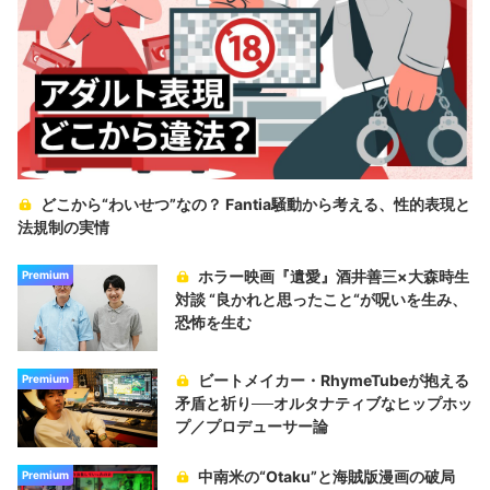
どこから“わいせつ”なの？ Fantia騒動から考える、性的表現と
法規制の実情
ホラー映画『遺愛』酒井善三×大森時生
Premium
対談 “良かれと思ったこと“が呪いを生み、
恐怖を生む
ビートメイカー・RhymeTubeが抱える
Premium
矛盾と祈り──オルタナティブなヒップホッ
プ／プロデューサー論
中南米の“Otaku”と海賊版漫画の破局
Premium