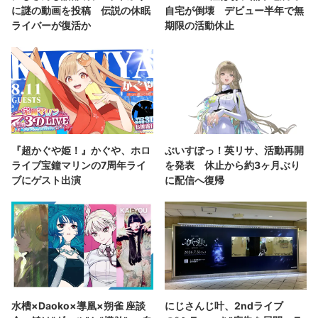
に謎の動画を投稿 伝説の休眠
自宅が倒壊 デビュー半年で無
ライバーが復活か
期限の活動休止
『超かぐや姫！』かぐや、ホロ
ぶいすぽっ！英リサ、活動再開
ライブ宝鐘マリンの7周年ライ
を発表 休止から約3ヶ月ぶり
ブにゲスト出演
に配信へ復帰
水槽×Daoko×導凰×朔雀 座談
にじさんじ叶、2ndライブ