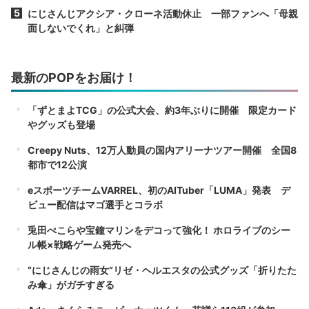
にじさんじアクシア・クローネ活動休止 一部ファンへ「母親
面しないでくれ」と糾弾
最新のPOPをお届け！
「ずとまよTCG」の公式大会、約3年ぶりに開催 限定カード
やグッズも登場
Creepy Nuts、12万人動員の国内アリーナツアー開催 全国8
都市で12公演
eスポーツチームVARREL、初のAITuber「LUMA」発表 デ
ビュー配信はマゴ選手とコラボ
兎田ぺこらや宝鐘マリンをデコって強化！ ホロライブのシー
ル帳×戦略ゲーム発売へ
“にじさんじの雨女”リゼ・ヘルエスタの公式グッズ「折りたた
み傘」がガチすぎる