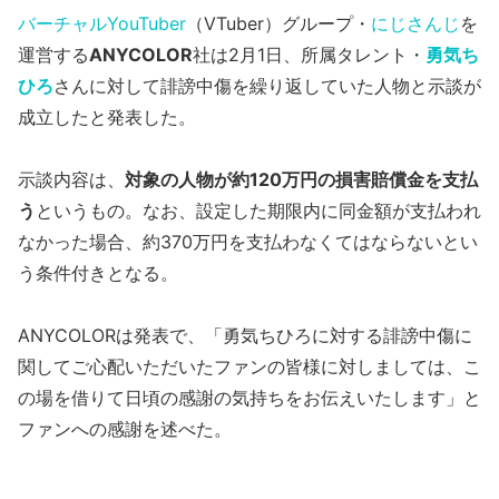
バーチャルYouTuber
（VTuber）グループ・
にじさんじ
を
運営する
ANYCOLOR
社は2月1日、所属タレント・
勇気ち
ひろ
さんに対して誹謗中傷を繰り返していた人物と示談が
成立したと発表した。
示談内容は、
対象の人物が約120万円の損害賠償金を支払
う
というもの。なお、設定した期限内に同金額が支払われ
なかった場合、約370万円を支払わなくてはならないとい
う条件付きとなる。
ANYCOLORは発表で、「勇気ちひろに対する誹謗中傷に
関してご心配いただいたファンの皆様に対しましては、こ
の場を借りて日頃の感謝の気持ちをお伝えいたします」と
ファンへの感謝を述べた。