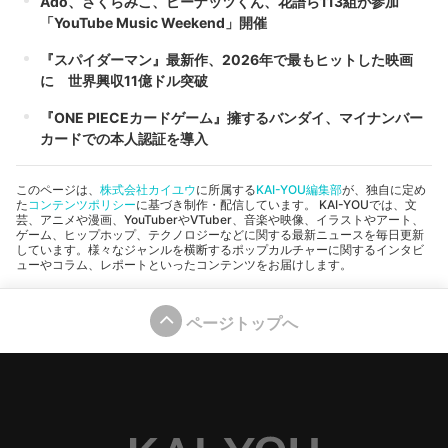
Ado、さくらみこ、ピーナッツくん、花譜ら113組が参加
「YouTube Music Weekend」開催
『スパイダーマン』最新作、2026年で最もヒットした映画
に 世界興収11億ドル突破
『ONE PIECEカードゲーム』擁するバンダイ、マイナンバー
カードでの本人認証を導入
このページは、
株式会社カイユウ
に所属する
KAI-YOU編集部
が、独自に定め
た
コンテンツポリシー
に基づき制作・配信しています。 KAI-YOUでは、文
芸、アニメや漫画、YouTuberやVTuber、音楽や映像、イラストやアート、
ゲーム、ヒップホップ、テクノロジーなどに関する最新ニュースを毎日更新
しています。様々なジャンルを横断するポップカルチャーに関するインタビ
ューやコラム、レポートといったコンテンツをお届けします。
ページトップへ