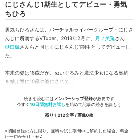
にじさんじ1期生としてデビュー・勇気
ちひろ
勇気ちひろさんは、バーチャルライバーグループ・にじさ
んじに所属するVTuber。2018年2月に、
月ノ美兎
さん、
樋口楓
さんらと同じくにじさんじ1期生としてデビューし
た。
本来の姿は18歳だが、ぬいぐるみと魔法少女になる契約
を結ぶ際に10歳の姿にされて...
続きを読むには
メンバーシップ登録
が必要です
今すぐ
10日間無料お試し
を始めて記事の続きを読もう
残り 1,212文字 / 画像0枚
※初回登録の方に限り、無料お試し期間中に解約した場合、料金
は一切かかりません。