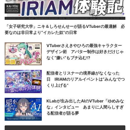
「女子研究大学」ニキ＆しろせんせーが語るVTuberの最適解 必
要なのは非日常より“イカレた奴”の日常
VTuberさえきやひろの最強キャラクター
デザイン術 アバター制作は好きだけじゃ
なく“嫌い”もブチ込む!?
配信者とリスナーの境界線がなくなった
日 IRIAMのリアルイベントは“みんなでつ
くり上げる”
KLabが生み出したAIのVTuber「ゆめみな
な」インタビュー あまりに人間らしすぎ
る配信者が語る夢