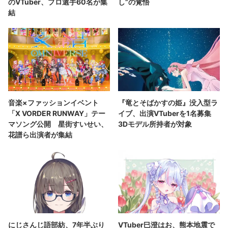
のVTuber、プロ選手60名が集
し”の覚悟
結
音楽×ファッションイベント
『竜とそばかすの姫』没入型ラ
「X VORDER RUNWAY」テー
イブ、出演VTuberを1名募集
マソング公開 星街すいせい、
3Dモデル所持者が対象
花譜ら出演者が集結
にじさんじ語部紡、7年半ぶり
VTuber巳澄はお、熊本地震で