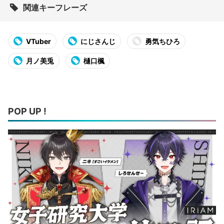
関連キーフレーズ
VTuber
にじさんじ
勇気ちひろ
月ノ美兎
樋口楓
POP UP !