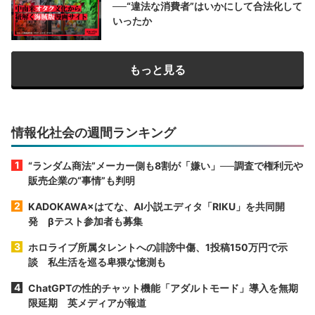
──“違法な消費者”はいかにして合法化して
いったか
もっと見る
情報化社会の週間ランキング
“ランダム商法”メーカー側も8割が「嫌い」──調査で権利元や
販売企業の“事情”も判明
KADOKAWA×はてな、AI小説エディタ「RIKU」を共同開
発 βテスト参加者も募集
ホロライブ所属タレントへの誹謗中傷、1投稿150万円で示
談 私生活を巡る卑猥な憶測も
ChatGPTの性的チャット機能「アダルトモード」導入を無期
限延期 英メディアが報道