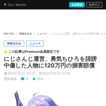
Our Media
本・文芸
情報化社会
アニメ・漫画
イラスト・アート
音楽・映像
会員登録
ゲーム
ログイン
ストリート
KAI-YOU
情報化社会
ニュース
にじさんじ運営、勇気ちひろを誹謗中傷した人
情報化社会
ニュース
この記事はPremium会員限定です
にじさんじ運営、勇気ちひろを誹謗
中傷した人物に120万円の損害賠償
2023.02.01 19:15
2023.04.02 21:25
恩田雄多
6
254