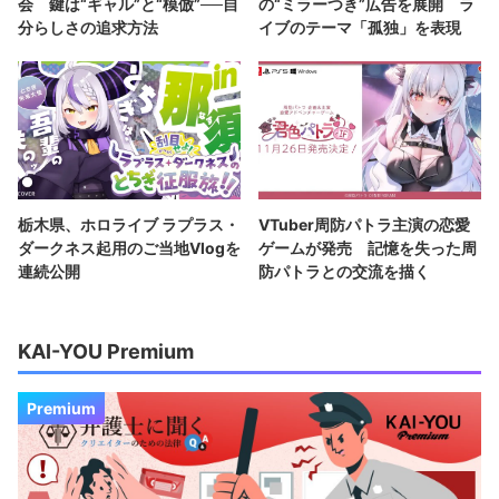
会 鍵は“ギャル”と“模倣”──自
の“ミラーつき”広告を展開 ラ
分らしさの追求方法
イブのテーマ「孤独」を表現
栃木県、ホロライブ ラプラス・
VTuber周防パトラ主演の恋愛
ダークネス起用のご当地Vlogを
ゲームが発売 記憶を失った周
連続公開
防パトラとの交流を描く
KAI-YOU Premium
Premium