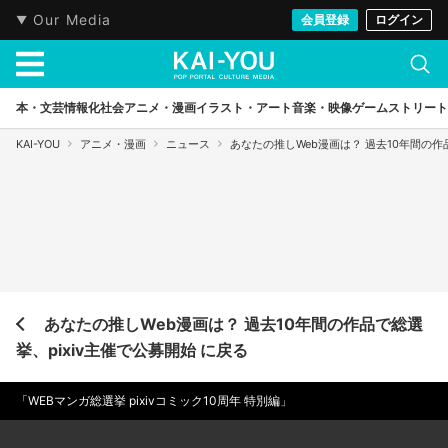
Our Media
会員登録
ログイン
本・文芸
情報化社会
アニメ・漫画
イラスト・アート
音楽・映像
ゲーム
ストリート
KAI-YOU
アニメ・漫画
ニュース
あなたの推しWeb漫画は？ 過去10年間の作
あなたの推しWeb漫画は？ 過去10年間の作品で総選
挙、pixiv主催で公募開始 に戻る
「WEBマンガ総選挙 pixivコミック10周年 特別編」