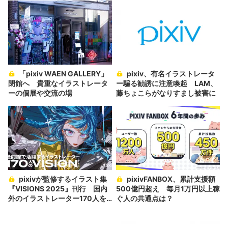
「pixiv WAEN GALLERY」
pixiv、有名イラストレータ
閉館へ 貴重なイラストレータ
ー騙る勧誘に注意喚起 LAM、
ーの個展や交流の場
藤ちょこらがなりすまし被害に
pixivが監修するイラスト集
pixivFANBOX、累計支援額
『VISIONS 2025』刊行 国内
500億円超え 毎月1万円以上稼
外のイラストレーター170人を
ぐ人の共通点は？
紹介