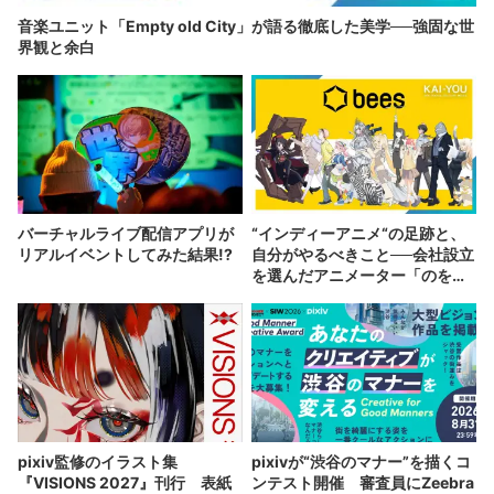
音楽ユニット「Empty old City」が語る徹底した美学──強固な世
界観と余白
バーチャルライブ配信アプリが
“インディーアニメ“の足跡と、
リアルイベントしてみた結果!?
自分がやるべきこと──会社設立
を選んだアニメーター「のを
か」の胸中
pixiv監修のイラスト集
pixivが“渋谷のマナー”を描くコ
『VISIONS 2027』刊行 表紙
ンテスト開催 審査員にZeebra