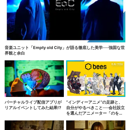
音楽ユニット「Empty old City」が語る徹底した美学──強固な世
界観と余白
バーチャルライブ配信アプリが
“インディーアニメ“の足跡と、
リアルイベントしてみた結果!?
自分がやるべきこと──会社設立
を選んだアニメーター「のを
か」の胸中