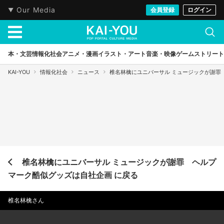
Our Media
会員登録
ログイン
本・文芸
情報化社会
アニメ・漫画
イラスト・アート
音楽・映像
ゲーム
ストリート
KAI-YOU
情報化社会
ニュース
椎名林檎にユニバーサル ミュージックが謝罪
椎名林檎にユニバーサル ミュージックが謝罪 ヘルプ
マーク酷似グッズは自社企画 に戻る
椎名林檎さん