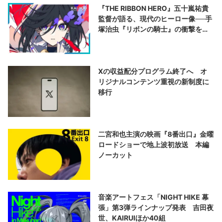
『THE RIBBON HERO』五十嵐祐貴
監督が語る、現代のヒーロー像──手
塚治虫『リボンの騎士』の衝撃を再
演する
Xの収益配分プログラム終了へ オ
リジナルコンテンツ重視の新制度に
移行
二宮和也主演の映画『8番出口』金曜
ロードショーで地上波初放送 本編
ノーカット
音楽アートフェス「NIGHT HIKE 幕
張」第3弾ラインナップ発表 吉田夜
世、KAIRUIほか40組