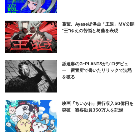
葛葉、Ayase提供曲「王道」MV公開
“王”ゆえの苦悩と葛藤を表現
舐達麻のG-PLANTSがソロデビュ
ー 留置所で書いたリリックで沈黙
を破る
映画『ちいかわ』興行収入50億円を
突破 観客動員350万人を記録