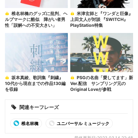
椎名林檎のグッズに批判、ヘ
米津玄師と『ワンダと巨像』
ルプマークに酷似 障がい者男
上田文人が対談 『SWITCH』
性「誤解への不安大きい」
PlayStation特集
坂本真綾、歌詞集『刺繍』
PSGの名曲「愛してます」新
10代から現在までの作品130編
Ver.配信 サンプリング元の
を収録
Original Loveが参戦
関連キーフレーズ
椎名林檎
ユニバーサル ミュージック
最終更新日:2023.03.14 22:48