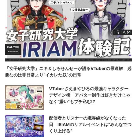
「女子研究大学」ニキ＆しろせんせーが語るVTuberの最適解 必
要なのは非日常より“イカレた奴”の日常
VTuberさえきやひろの最強キャラクター
デザイン術 アバター制作は好きだけじゃ
なく“嫌い”もブチ込む!?
配信者とリスナーの境界線がなくなった
日 IRIAMのリアルイベントは“みんなでつ
くり上げる”