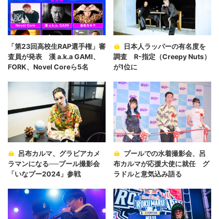
「第23回高校生RAP選手権」審
日本人ラッパーの有名度を
査員が発表 漢 a.k.a GAMI、
調査 R-指定（Creepy Nuts）
FORK、Novel Coreら5名
が1位に
呂布カルマ、グラビアカメ
プールでの水着撮影会、呂
ラマンになる──プール撮影会
布カルマが応援大使に就任 グ
「いなプー2024」参戦
ラドルと意気込み語る