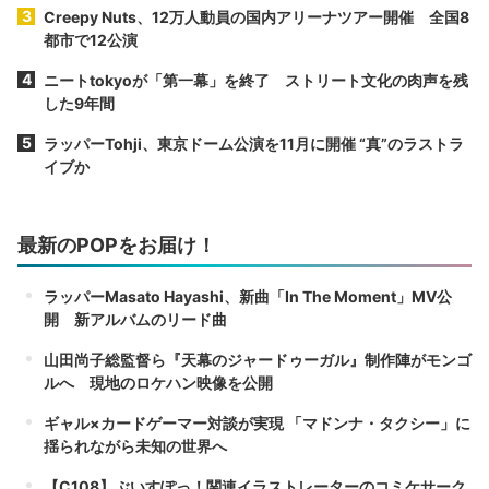
Creepy Nuts、12万人動員の国内アリーナツアー開催 全国8
都市で12公演
ニートtokyoが「第一幕」を終了 ストリート文化の肉声を残
した9年間
ラッパーTohji、東京ドーム公演を11月に開催 “真”のラストラ
イブか
最新のPOPをお届け！
ラッパーMasato Hayashi、新曲「In The Moment」MV公
開 新アルバムのリード曲
山田尚子総監督ら『天幕のジャードゥーガル』制作陣がモンゴ
ルへ 現地のロケハン映像を公開
ギャル×カードゲーマー対談が実現 「マドンナ・タクシー」に
揺られながら未知の世界へ
【C108】ぶいすぽっ！関連イラストレーターのコミケサーク