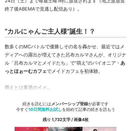
24日（土）まで毎週土曜1時に放送されます（地上波放送
終了後ABEMAで見逃し配信あり）。
“カルにゃんご主人様”誕生！？
数多くのMCバトルで優勝しその名を轟かせ、最近ではメ
ディアへの露出が増えてきた呂布カルマさんが、オリジナ
ル「呂布カルマとメイドたち」で“萌え”のパイオニア・
あ
っとほぉーむカフェ
でメイドカフェを初体験。
萌えとは真逆のイメ...
続きを読むには
メンバーシップ登録
が必要です
今すぐ
10日間無料お試し
を始めて記事の続きを読もう
残り 1,732文字 / 画像4枚