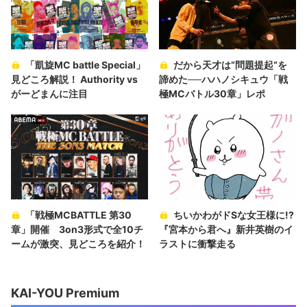
「凱旋MC battle Special」
だから天才は“問題提起“を
見どころ解説！ Authority vs
諦めた──ハハノシキュウ「戦
がーどまんに注目
極MCバトル30章」レポ
「戦極MCBATTLE 第30
ちいかわがドSな女王様に!?
章」開催 3on3形式で全10チ
『宮本から君へ』新井英樹のイ
ームが激突、見どころを紹介！
ラストに衝撃走る
KAI-YOU Premium