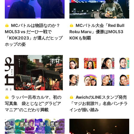
MCバトルは物語なのか？
MCバトル大会「Red Bull
MOL53 vs だーひー戦で
Roku Maru」優勝はMOL53
「KOK2023」が選んだヒップ
KOKも制覇
ホップの姿
ラッパー呂布カルマ、初の
AwichのLINEスタンプ発売
写真集 袋とじなど“グラビア
「マジお前誰?!」名曲パンチラ
マニア“のこだわり満載
インが揃い踏み