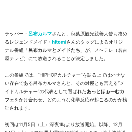
ラッパー・
呂布カルマ
さんと、秋葉原観光親善大使も務め
るレジェンドメイド・
hitomi
さんのタッグによるオリジ
ナル番組「
呂布カルマとメイドたち
」が、メ〜テレ（名古
屋テレビ）にて放送されることが決定しました。
この番組では、“HIPHOPカルチャー”を語る上では外せな
い存在である呂布カルマさんと、その対極とも言える“メ
イドカルチャー”の代表として選ばれた
あっとほぉーむカ
フェ
をかけ合わせ、どのような化学反応が起こるのかが検
証されます。
初回は11月5日（土）深夜1時より放送開始。以降、12月