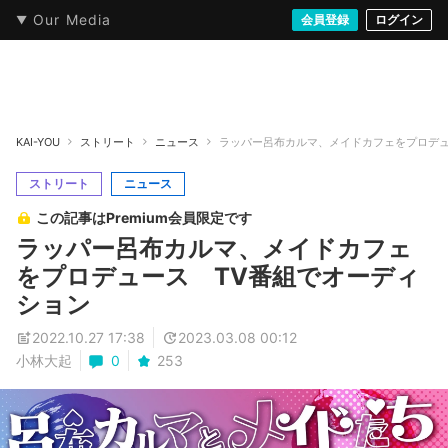
Our Media
本・文芸
情報化社会
アニメ・漫画
イラスト・アート
音楽・映像
会員登録
ゲーム
ログイン
ストリート
KAI-YOU
ストリート
ニュース
ラッパー呂布カルマ、メイドカフェをプロデュ
ストリート
ニュース
この記事はPremium会員限定です
ラッパー呂布カルマ、メイドカフェ
をプロデュース TV番組でオーディ
ション
2022.10.27 17:38
2023.03.08 00:12
小林大起
0
253