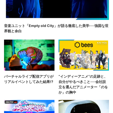
音楽ユニット「Empty old City」が語る徹底した美学──強固な世
界観と余白
バーチャルライブ配信アプリが
“インディーアニメ“の足跡と、
リアルイベントしてみた結果!?
自分がやるべきこと──会社設
立を選んだアニメーター「のを
か」の胸中