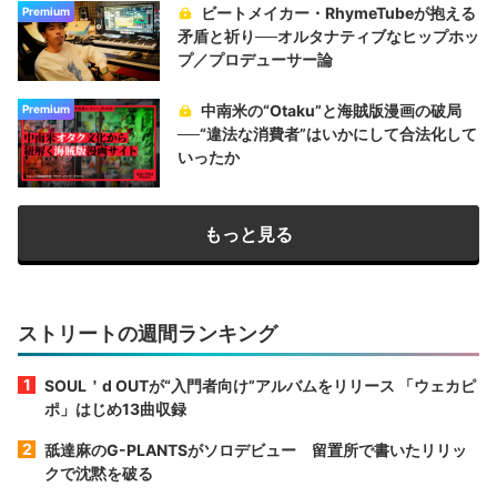
ビートメイカー・RhymeTubeが抱える
Premium
矛盾と祈り──オルタナティブなヒップホッ
プ／プロデューサー論
中南米の“Otaku”と海賊版漫画の破局
Premium
──“違法な消費者”はいかにして合法化して
いったか
もっと見る
ストリートの週間ランキング
SOUL＇d OUTが“入門者向け”アルバムをリリース 「ウェカピ
ポ」はじめ13曲収録
舐達麻のG-PLANTSがソロデビュー 留置所で書いたリリッ
クで沈黙を破る