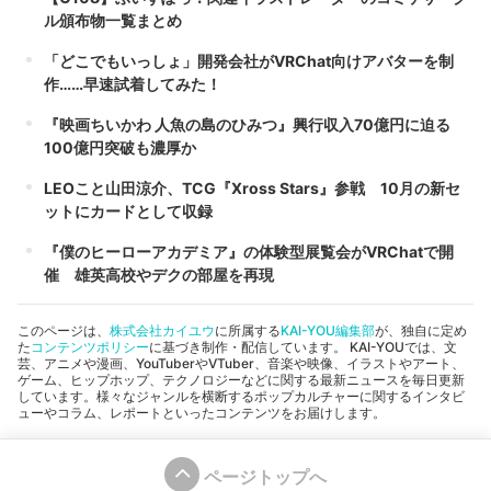
ル頒布物一覧まとめ
「どこでもいっしょ」開発会社がVRChat向けアバターを制
作……早速試着してみた！
『映画ちいかわ 人魚の島のひみつ』興行収入70億円に迫る
100億円突破も濃厚か
LEOこと山田涼介、TCG『Xross Stars』参戦 10月の新セ
ットにカードとして収録
『僕のヒーローアカデミア』の体験型展覧会がVRChatで開
催 雄英高校やデクの部屋を再現
このページは、
株式会社カイユウ
に所属する
KAI-YOU編集部
が、独自に定め
た
コンテンツポリシー
に基づき制作・配信しています。 KAI-YOUでは、文
芸、アニメや漫画、YouTuberやVTuber、音楽や映像、イラストやアート、
ゲーム、ヒップホップ、テクノロジーなどに関する最新ニュースを毎日更新
しています。様々なジャンルを横断するポップカルチャーに関するインタビ
ューやコラム、レポートといったコンテンツをお届けします。
ページトップへ