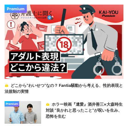
Premium
どこから“わいせつ”なの？ Fantia騒動から考える、性的表現と
法規制の実情
ホラー映画『遺愛』酒井善三×大森時生
Premium
対談 “良かれと思ったこと“が呪いを生み、
恐怖を生む