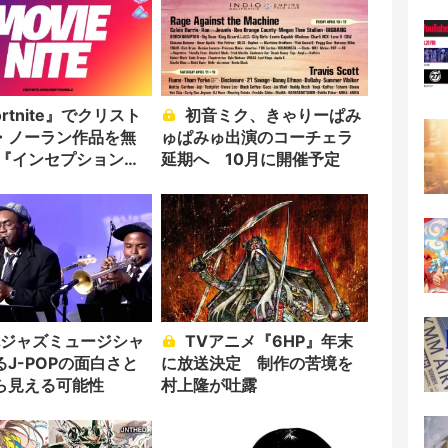
初音ミク、きゃりーぱみ
・ノーラン作品を無
ゅぱみゅ出演のコーチェラ
 『インセプション』
延期へ 10月に開催予定
作品
TVアニメ『6HP』年末
J-POPの面白さと
に放送決定 制作の苦境を
ら見える可能性
村上隆が吐露