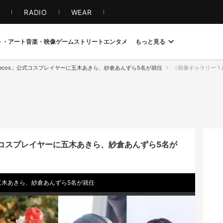
S
RADIO
WEAR
ト・アート
音楽・映像
ゲーム
ストリート
エンタメ
もっと見る
urecos」公式コスプレイヤーに五木あきら、紗倉あんずら5名が就任
（画像ギャラリー 1 / 6）
公式コスプレイヤーに五木あきら、紗倉あんずら5名が
に五木あきら、紗倉あんずら5名が就任