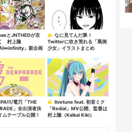
なに見てんだ豚！
く 村上隆
Twitterに吹き荒れる「罵倒
AI∞infinity」新企画
少女」イラストまとめ
livetune feat. 初音ミク
ARADE」全出演者決
「Redial」MV公開、監督は
イムテーブル公開！
村上隆（Kaikai Kiki）