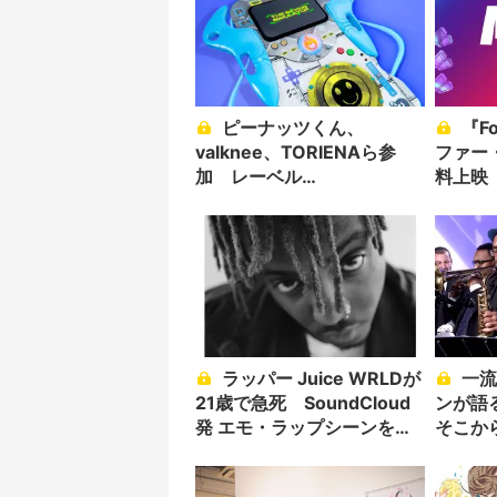
ピーナッツくん、
『Fortnite』でクリスト
valknee、TORIENAら参
ファー
加 レーベル
料上映
「SPRAYBOX」アルバムリ
など3
リース
ラッパー Juice WRLDが
一流ジャズミュージシャ
21歳で急死 SoundCloud
ンが語る
発 エモ・ラップシーンを牽
そこか
引