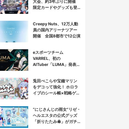
大会、約3年ぶりに開催
限定カードやグッズも登
場
Creepy Nuts、12万人動
員の国内アリーナツアー
開催 全国8都市で12公演
eスポーツチーム
VARREL、初の
AITuber「LUMA」発表
デビュー配信はマゴ選手
とコラボ
兎田ぺこらや宝鐘マリン
をデコって強化！ ホロラ
イブのシール帳×戦略ゲー
ム発売へ
“にじさんじの雨女”リゼ・
ヘルエスタの公式グッズ
「折りたたみ傘」がガチ
すぎる