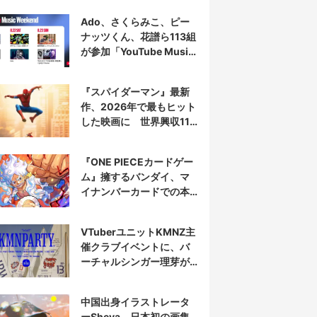
Ado、さくらみこ、ピー
ナッツくん、花譜ら113組
が参加「YouTube Music
Weekend」開催
『スパイダーマン』最新
作、2026年で最もヒット
した映画に 世界興収11
億ドル突破
『ONE PIECEカードゲー
ム』擁するバンダイ、マ
イナンバーカードでの本
人認証を導入
VTuberユニットKMNZ主
催クラブイベントに、バ
ーチャルシンガー理芽が
出演
中国出身イラストレータ
ーSheya、日本初の画集