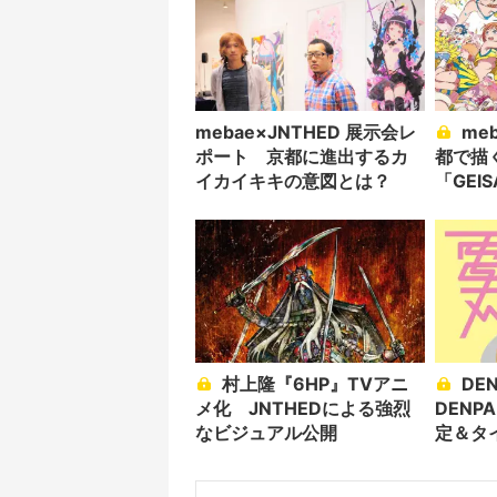
mebae×JNTHED 展示会レ
mebaeとJNTHEDが京
ポート 京都に進出するカ
都で描
イカイキキの意図とは？
「GEIS
村上隆『6HP』TVアニ
DENPA!!!/電刃「THE
メ化 JNTHEDによる強烈
DENP
なビジュアル公開
定＆タ