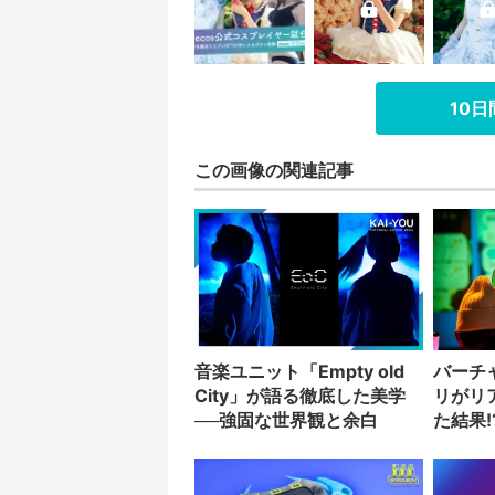
10
この画像の関連記事
音楽ユニット「Empty old
バーチ
City」が語る徹底した美学
リがリ
──強固な世界観と余白
た結果!