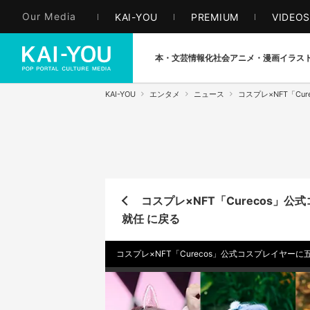
Our Media
KAI-YOU
PREMIUM
VIDEO
本・文芸
情報化社会
アニメ・漫画
イラス
KAI-YOU
エンタメ
ニュース
コスプレ×NFT「C
コスプレ×NFT「Curecos」
就任 に戻る
コスプレ×NFT「Curecos」公式コスプレイヤー