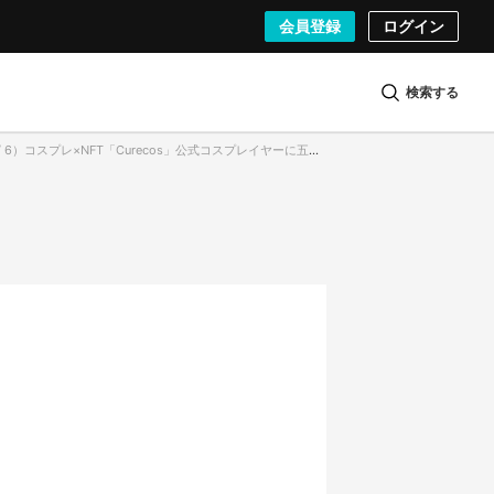
会員登録
ログイン
検索する
コスプレ×NFT「Curecos」公式コスプレイヤーに五木あきら、紗倉あんずら5名が就任