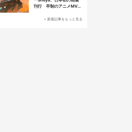
刊行 卒制のアニメMVが
話題の新鋭
> 新着記事をもっと見る