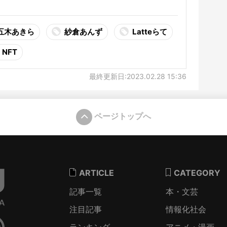
五木あきら
紗倉あんず
Latteらて
NFT
最終更新日:2023.02.28 15:36
ページトップへ
ARTICLE
CATEGORY
記事一覧
本・文芸
注目記事
情報化社会
ランキング
アニメ・漫画