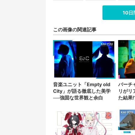
10
この画像の関連記事
音楽ユニット「Empty old
バーチ
City」が語る徹底した美学
リがリ
──強固な世界観と余白
た結果!