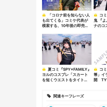
「コロナ前を知らない人
コミケに遊びに来た吸血
も出てくる」コミケ代表が
鬼 『
模索する、10年後の即売会
ナのコ
の在り方
か！
夏コミ『SPY×FAMILY』
コミケ会場が熱狂「竹
ヨルのコスプレ「スカート
箒」イ
を短くウエストをタイト
開 TY
に」
ークル
関連キーフレーズ