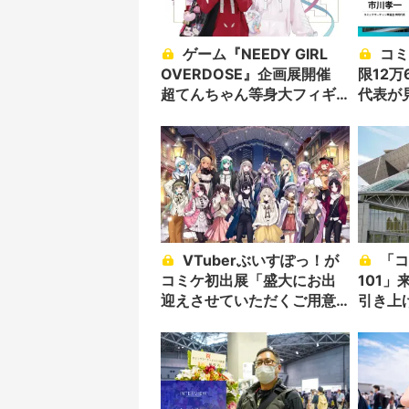
ゲーム『NEEDY GIRL
コミケ50周年に向け「上
OVERDOSE』企画展開催
限12万
超てんちゃん等身大フィギ
代表が
ュア降臨
VTuberぶいすぽっ！が
「コミックマーケット
コミケ初出展「盛大にお出
101」
迎えさせていただくご用意
引き上
を」