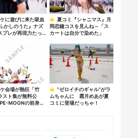
夏コミ『シャニマス』月
よふかしのうた』ナズ
岡恋鐘コスを見んね～「ス
スプレが再現力たっ
カートは自分で染めた」
“ゼロイチのギャル“がラ
ラスト集が無料公
ムちゃんに 霜月めあが夏
PE-MOONの前身サ
コミに登場だっちゃ！