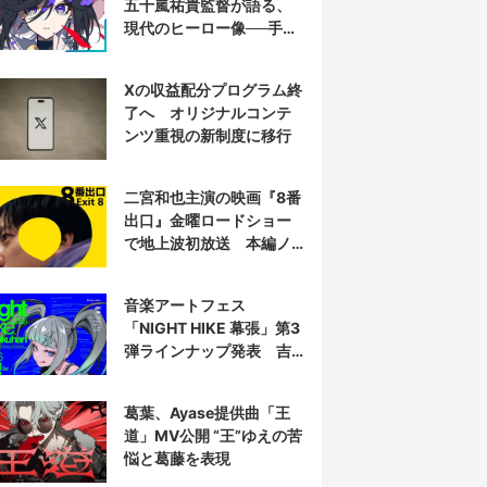
五十嵐祐貴監督が語る、
現代のヒーロー像──手塚
治虫『リボンの騎士』の
衝撃を再演する
Xの収益配分プログラム終
了へ オリジナルコンテ
ンツ重視の新制度に移行
二宮和也主演の映画『8番
出口』金曜ロードショー
で地上波初放送 本編ノ
ーカット
音楽アートフェス
「NIGHT HIKE 幕張」第3
弾ラインナップ発表 吉
田夜世、KAIRUIほか40組
葛葉、Ayase提供曲「王
道」MV公開 “王”ゆえの苦
悩と葛藤を表現