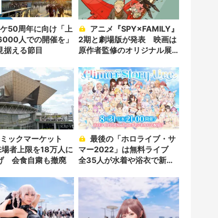
アニメ『SPY×FAMILY』
6000人での開催を」
2期と劇場版が発表 映画は
見据える節目
原作者監修のオリジナル展
開
最後の「ホロライブ・サ
来場者上限を18万人に
マー2022」は無料ライブ
げ 会食自粛も撤廃
全35人が水着や浴衣で新曲
披露