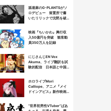
舐達麻のG-PLANTSがソ
ロデビュー 留置所で書
いたリリックで沈黙を破
る
映画『ちいかわ』興行収
入50億円を突破 観客動
員350万人を記録
にじさんじEN Vox
Akuma、ライブ翻訳を試
験的配信 日本語と中国
語の字幕をリアルタイム
表示
ホロライブMori
Calliope、アニメ『メイ
ドインアビス』新作映画
の主題歌を担当
“世界初男性VTuber”ばあ
ちゃる、引退を発表 電