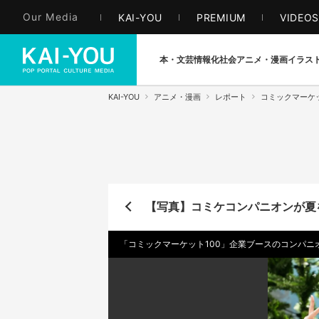
Our Media
KAI-YOU
PREMIUM
VIDEO
本・文芸
情報化社会
アニメ・漫画
イラス
KAI-YOU
アニメ・漫画
レポート
コミックマーケッ
【写真】コミケコンパニオンが夏
「コミックマーケット100」企業ブースのコンパ