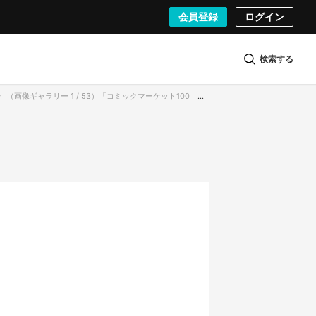
会員登録
ログイン
検索する
（画像ギャラリー 1 / 53）「コミックマーケット100」企業ブースのコンパニオンさん＆コスプレイヤーさん／撮影、ぼかしは全て編集部