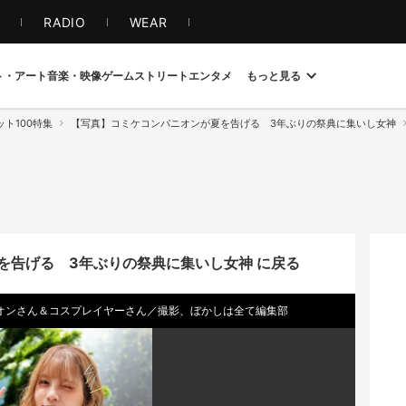
S
RADIO
WEAR
ト・アート
音楽・映像
ゲーム
ストリート
エンタメ
もっと見る
ト100特集
【写真】コミケコンパニオンが夏を告げる 3年ぶりの祭典に集いし女神
を告げる 3年ぶりの祭典に集いし女神 に戻る
ニオンさん＆コスプレイヤーさん／撮影、ぼかしは全て編集部