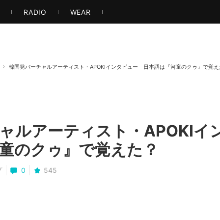
ト・アート
音楽・映像
ゲーム
ストリート
エンタメ
もっと見る
S
RADIO
WEAR
韓国発バーチャルアーティスト・APOKIインタビュー 日本語は『河童のクゥ』で覚え
ャルアーティスト・APOKI
童のクゥ』で覚えた？
プ
0
545