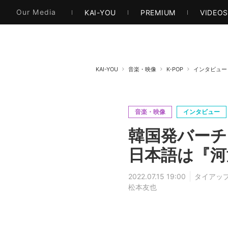
本・文芸
情報化社会
アニメ・漫画
イラス
Our Media
KAI-YOU
PREMIUM
VIDEO
KAI-YOU
音楽・映像
K-POP
インタビュー
音楽・映像
インタビュー
韓国発バーチ
日本語は『河
2022.07.15 19:00
タイアッ
松本友也