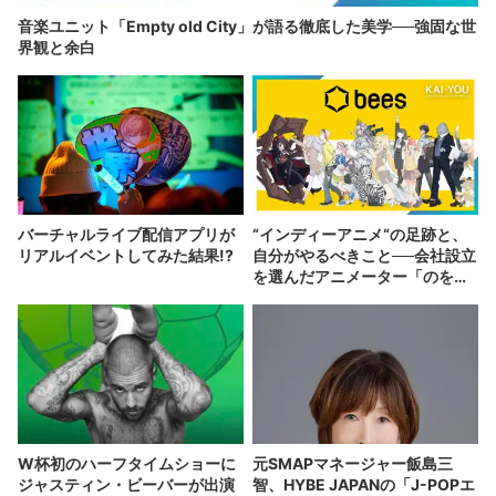
音楽ユニット「Empty old City」が語る徹底した美学──強固な世
界観と余白
バーチャルライブ配信アプリが
“インディーアニメ“の足跡と、
リアルイベントしてみた結果!?
自分がやるべきこと──会社設立
を選んだアニメーター「のを
か」の胸中
W杯初のハーフタイムショーに
元SMAPマネージャー飯島三
ジャスティン・ビーバーが出演
智、HYBE JAPANの「J-POPエ