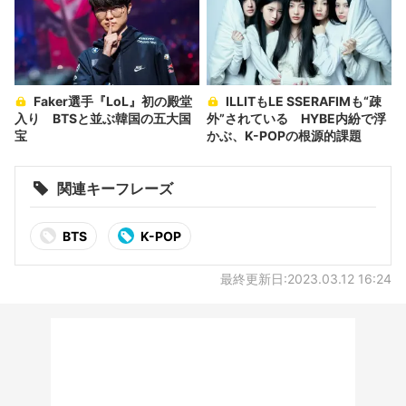
Faker選手『LoL』初の殿堂
ILLITもLE SSERAFIMも“疎
入り BTSと並ぶ韓国の五大国
外”されている HYBE内紛で浮
宝
かぶ、K-POPの根源的課題
関連キーフレーズ
BTS
K-POP
最終更新日:2023.03.12 16:24