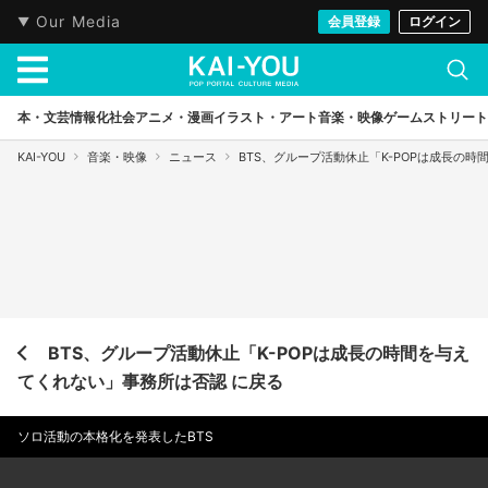
Our Media
会員登録
ログイン
本・文芸
情報化社会
アニメ・漫画
イラスト・アート
音楽・映像
ゲーム
ストリート
KAI-YOU
音楽・映像
ニュース
BTS、グループ活動休止「K-POPは成長の
BTS、グループ活動休止「K-POPは成長の時間を与え
てくれない」事務所は否認 に戻る
ソロ活動の本格化を発表したBTS