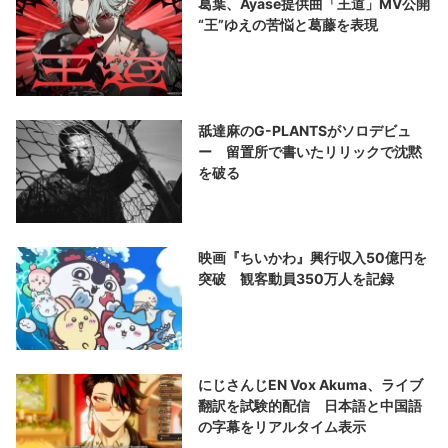
葛葉、Ayase提供曲「王道」MV公開
“王”ゆえの苦悩と葛藤を表現
舐達麻のG-PLANTSがソロデビュ
ー 留置所で書いたリリックで沈黙
を破る
映画『ちいかわ』興行収入50億円を
突破 観客動員350万人を記録
にじさんじEN Vox Akuma、ライブ
翻訳を試験的配信 日本語と中国語
の字幕をリアルタイム表示