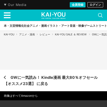
Our Media
会員登録
ログイン
本・文芸
情報化社会
アニメ・漫画
イラスト・アート
音楽・映像
ゲーム
ストリート
KAI-YOU
アニメ・漫画
レビュー
KAI-YOU SALE ＆ REVIEW
GWに一気読
GWに一気読み！ Kindle漫画 最大80％オフセール
【オススメ23選】 に戻る
画像はすべてAmazonから