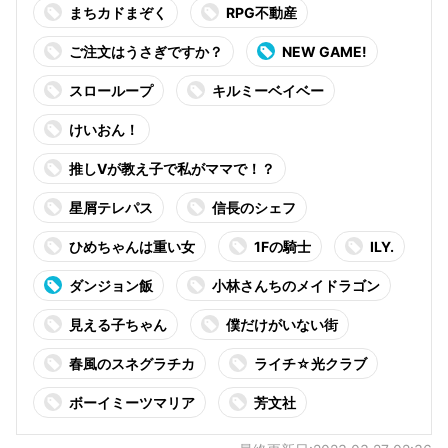
まちカドまぞく
RPG不動産
ご注文はうさぎですか？
NEW GAME!
スローループ
キルミーベイベー
けいおん！
推しVが教え子で私がママで！？
星屑テレパス
信長のシェフ
ひめちゃんは重い女
1Fの騎士
ILY.
ダンジョン飯
小林さんちのメイドラゴン
見える子ちゃん
僕だけがいない街
春風のスネグラチカ
ライチ☆光クラブ
ボーイミーツマリア
芳文社