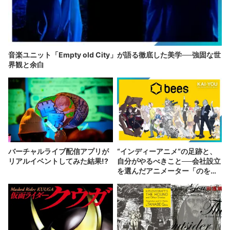
音楽ユニット「Empty old City」が語る徹底した美学──強固な世
界観と余白
バーチャルライブ配信アプリが
“インディーアニメ“の足跡と、
リアルイベントしてみた結果!?
自分がやるべきこと──会社設立
を選んだアニメーター「のを
か」の胸中