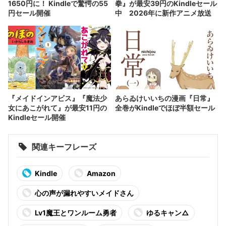
1650円に！ Kindleで驚愕の55
拳』が最安39円のKindleセール
円セール開催
中 2026年に新作アニメ放送
『メイドインアビス』『魔法少
あらゐけいいちの漫画『日常』
女にあこがれて』が最安11円の
全巻がKindleでほぼ半額セール
Kindleセール開催
関連キーフレーズ
Kindle
Amazon
心の声が漏れやすいメイドさん
Lv1魔王とワンルーム勇者
ゆるキャン△