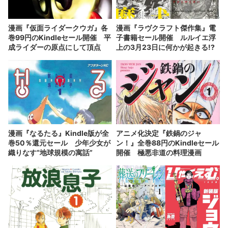
漫画『仮面ライダークウガ』各
漫画『ラヴクラフト傑作集』電
巻99円のKindleセール開催 平
子書籍セール開催 ルルイエ浮
成ライダーの原点にして頂点
上の3月23日に何かが起きる!?
漫画『なるたる』Kindle版が全
アニメ化決定『鉄鍋のジャ
巻50％還元セール 少年少女が
ン！』全巻88円のKindleセール
織りなす“地球規模の寓話”
開催 極悪非道の料理漫画