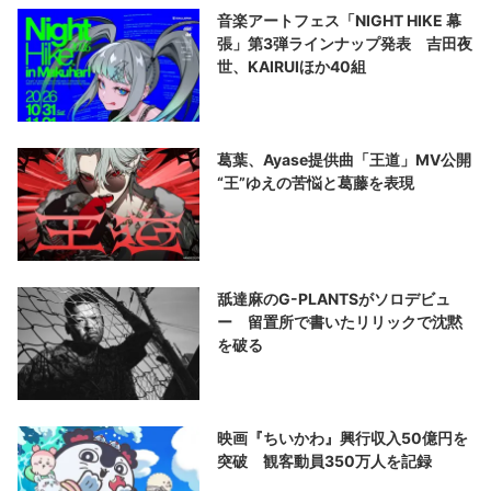
音楽アートフェス「NIGHT HIKE 幕
張」第3弾ラインナップ発表 吉田夜
世、KAIRUIほか40組
葛葉、Ayase提供曲「王道」MV公開
“王”ゆえの苦悩と葛藤を表現
舐達麻のG-PLANTSがソロデビュ
ー 留置所で書いたリリックで沈黙
を破る
映画『ちいかわ』興行収入50億円を
突破 観客動員350万人を記録