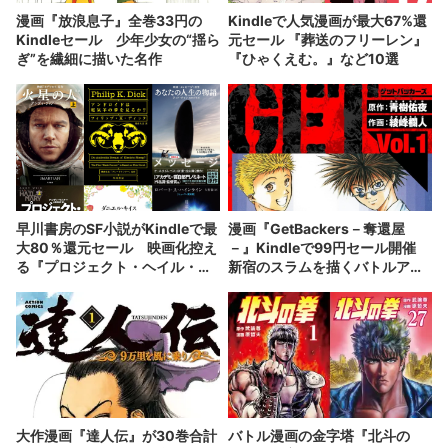
漫画『放浪息子』全巻33円の
Kindleで人気漫画が最大67%還
Kindleセール 少年少女の“揺ら
元セール 『葬送のフリーレン』
ぎ”を繊細に描いた名作
『ひゃくえむ。』など10選
早川書房のSF小説がKindleで最
漫画『GetBackers－奪還屋
大80％還元セール 映画化控え
－』Kindleで99円セール開催
る『プロジェクト・ヘイル・メ
新宿のスラムを描くバトルアク
アリー』など7選
ション
大作漫画『達人伝』が30巻合計
バトル漫画の金字塔『北斗の