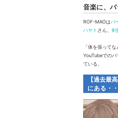
音楽に、バ
ROF-MAOは
バー
ハヤト
さん、
剣
「体を張ってな
YouTubeで
ている。
【過去最
にある・