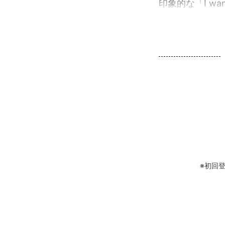
印象的な「I wann
※初回