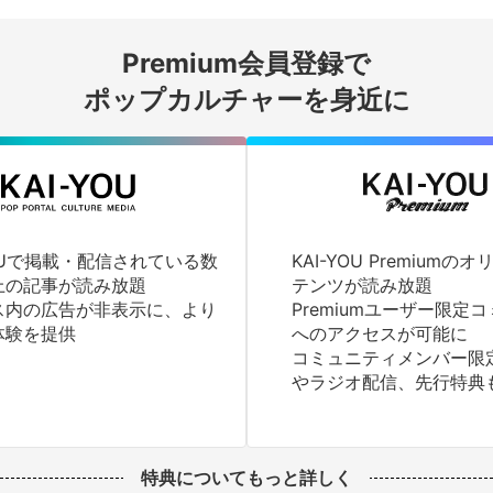
会員登録する
Premium会員登録で
ログインする
ポップカルチャーを身近に
YOUで掲載・配信されている数
KAI-YOU Premium
上の記事が読み放題
テンツが読み放題
ス内の広告が非表示に、より
Premiumユーザー限定
体験を提供
へのアクセスが可能に
コミュニティメンバー限
やラジオ配信、先行特典
特典についてもっと詳しく