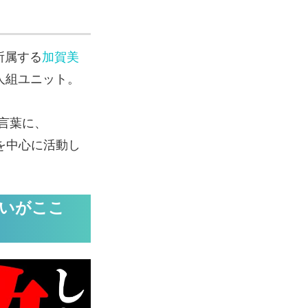
所属する
加賀美
人組ユニット。
言葉に、
動を中心に活動し
いがここ