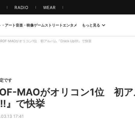
S
RADIO
WEAR
ト・アート
音楽・映像
ゲーム
ストリート
エンタメ
もっと見る
ROF-MAOがオリコン1位 初アルバム『Crack Up!!!!』で快挙
限定です
ROF-MAOがオリコン1位 初
!!!!』で快挙
.03.13 17:41