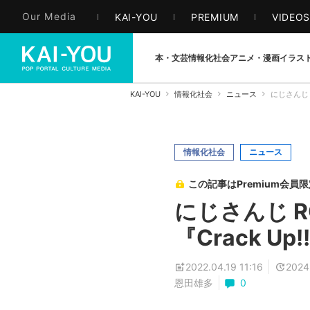
Our Media
KAI-YOU
PREMIUM
VIDEO
本・文芸
情報化社会
アニメ・漫画
イラス
KAI-YOU
情報化社会
ニュース
にじさんじ 
情報化社会
ニュース
この記事はPremium会員
にじさんじ 
『Crack Up
2022.04.19 11:16
2024
恩田雄多
0