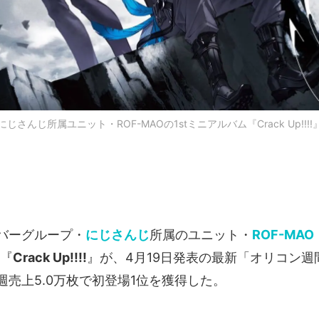
にじさんじ所属ユニット・ROF-MAOの1stミニアルバム『Crack Up!!!!
バーグループ・
にじさんじ
所属のユニット・
ROF-MAO
ム『
Crack Up!!!!
』が、4月19日発表の最新「オリコン週
週売上5.0万枚で初登場1位を獲得した。