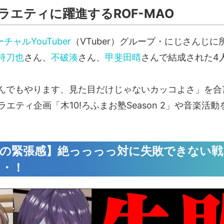
ラエティに躍進するROF-MAO
チャルYouTuber
（VTuber）グループ・にじさんじに
持刀也
さん、
不破湊
さん、
甲斐田晴
さんで結成された4
んでもやります、見た目だけじゃないカッコよさ」を合
のバラエティ企画「木10!ろふまお塾Season 2」や音楽活
高の緊張感】絶っっっっ対に失敗できない戦
・・！