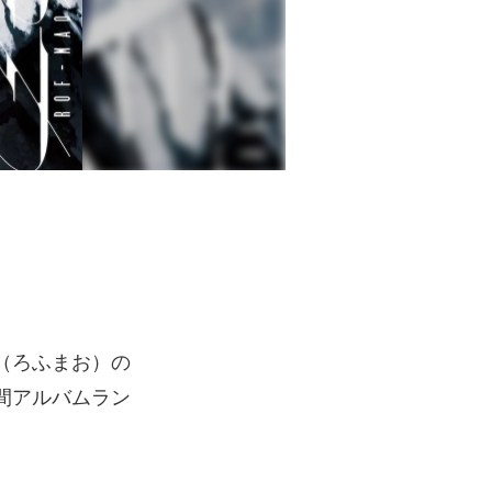
』
（ろふまお）の
間アルバムラン