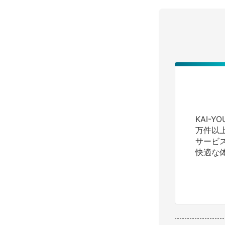
KAI-
万件以
サービ
快適な