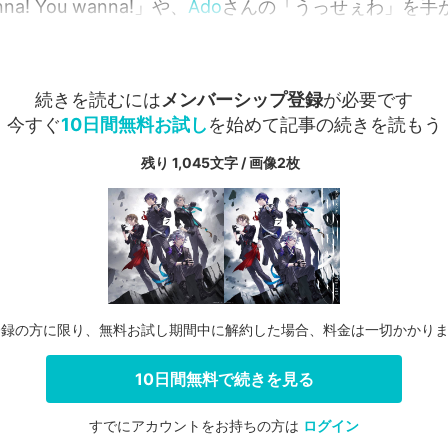
a! You wanna!」や、
Ado
さんの「うっせぇわ」を手
続きを読むには
メンバーシップ登録
が必要です
今すぐ
10日間無料お試し
を始めて記事の続きを読もう
残り 1,045文字 / 画像2枚
登録の方に限り、無料お試し期間中に解約した場合、料金は一切かかり
10日間無料で続きを見る
すでにアカウントをお持ちの方は
ログイン