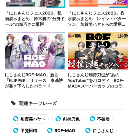
「にじさんじフェス2026」私
「にじさんじフェス2026」香
物展示まとめ 鈴木勝の“分身ド
水展示まとめ レイン・パター
ール”の精巧さに驚愕
ソン、加賀美ハヤトらの愛用コ
スメ
にじさんじROF-MAO、新曲
にじさんじ剣持刀也が“あの
「FLIPPER」リリース 秦基博
YouTuber”をパロディ ROF-
が書き下ろしたバラード
MAO×スーパーカップのコラボ
実現
関連キーフレーズ
加賀美ハヤト
剣持刀也
不破湊
甲斐田晴
ROF-MAO
にじさんじ