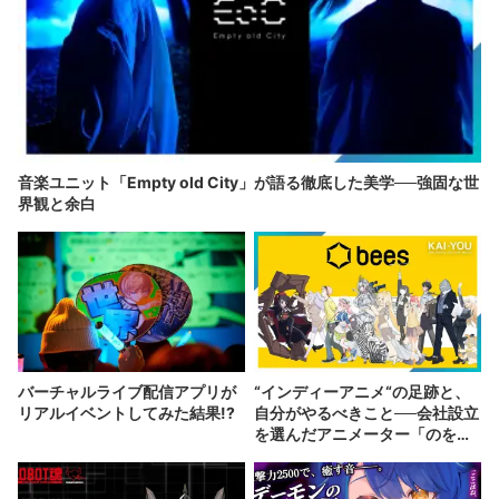
音楽ユニット「Empty old City」が語る徹底した美学──強固な世
界観と余白
バーチャルライブ配信アプリが
“インディーアニメ“の足跡と、
リアルイベントしてみた結果!?
自分がやるべきこと──会社設立
を選んだアニメーター「のを
か」の胸中