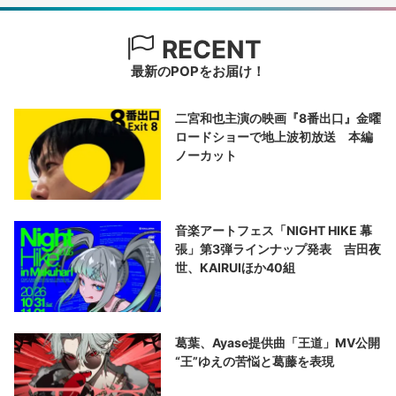
RECENT
最新のPOPをお届け！
二宮和也主演の映画『8番出口』金曜
ロードショーで地上波初放送 本編
ノーカット
音楽アートフェス「NIGHT HIKE 幕
張」第3弾ラインナップ発表 吉田夜
世、KAIRUIほか40組
葛葉、Ayase提供曲「王道」MV公開
“王”ゆえの苦悩と葛藤を表現