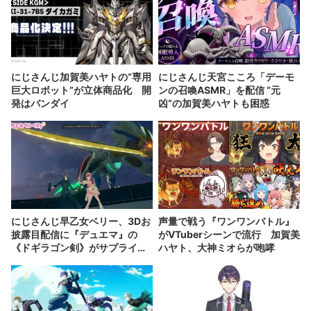
にじさんじ加賀美ハヤトの“専用
にじさんじ天宮こころ「デーモ
巨大ロボット”が立体商品化 開
ンの召喚ASMR」を配信 “元
発はバンダイ
凶”の加賀美ハヤトも困惑
にじさんじ早乙女ベリー、3Dお
声量で戦う『ワンワンバトル』
披露目配信に『デュエマ』の
がVTuberシーンで流行 加賀美
《ドギラゴン剣》がサプライズ
ハヤト、大神ミオらが咆哮
登場