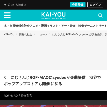
Our Media
会員登録
ログイン
本・文芸
情報化社会
アニメ・漫画
イラスト・アート
音楽・映像
ゲーム
ストリート
KAI-YOU
情報化社会
ニュース
にじさんじROF-MAOにsyudouが楽曲提
にじさんじROF-MAOにsyudouが楽曲提供 渋谷で
ポップアップストアも開催 に戻る
ROF-MAO「前進宣言」