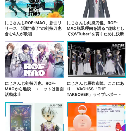
にじさんじROF-MAO、新曲リ
にじさんじ剣持刀也、ROF-
リース 活動“修了”の剣持刀也
MAO脱退理由を語る “趣味とし
含む4人が歌唱
てのVTuber”を貫くために決断
にじさんじ剣持刀也、ROF-
にじさんじ最強布陣、ここにあ
MAOから離脱 ユニットは当面
り──VACHSS「THE
活動休止
TAKEOVER」ライブレポート