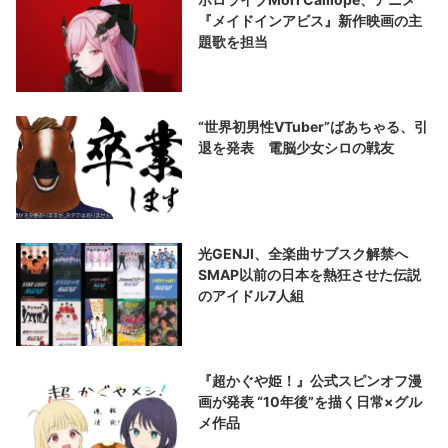
『メイドインアビス』新作映画の主
題歌を担当
“世界初男性VTuber”ばあちゃる、引
退を発表 電脳少女シロの戦友
光GENJI、全楽曲サブスク解禁へ
SMAP以前の日本を熱狂させた伝説
のアイドル7人組
『超かぐや姫！』公式スピンオフ漫
画が発表 “10年後”を描く日常×グル
メ作品