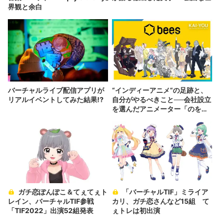
界観と余白
バーチャルライブ配信アプリが
“インディーアニメ“の足跡と、
リアルイベントしてみた結果!?
自分がやるべきこと──会社設立
を選んだアニメーター「のを
か」の胸中
ガチ恋ぽんぽこ＆てぇてぇト
「バーチャルTIF」ミライア
レイン、バーチャルTIF参戦
カリ、ガチ恋さんなど15組 て
「TIF2022」出演52組発表
ぇトレは初出演