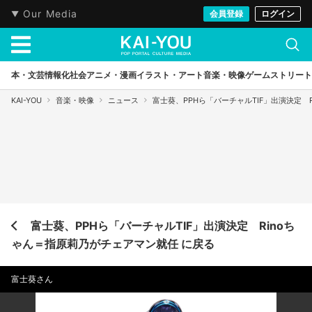
Our Media
会員登録
ログイン
本・文芸
情報化社会
アニメ・漫画
イラスト・アート
音楽・映像
ゲーム
ストリート
KAI-YOU
音楽・映像
ニュース
富士葵、PPHら「バーチャルTIF」出演決定 
富士葵、PPHら「バーチャルTIF」出演決定 Rinoち
ゃん＝指原莉乃がチェアマン就任 に戻る
富士葵さん