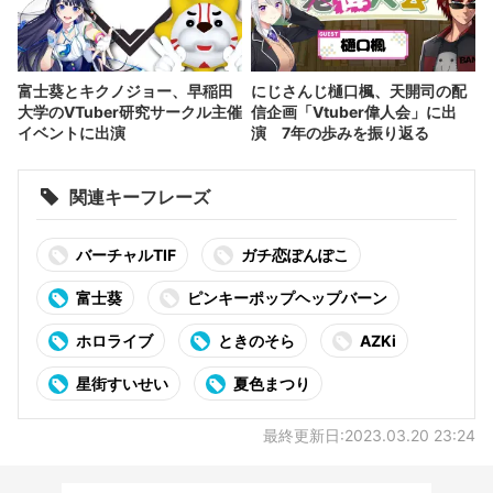
富士葵とキクノジョー、早稲田
にじさんじ樋口楓、天開司の配
大学のVTuber研究サークル主催
信企画「Vtuber偉人会」に出
イベントに出演
演 7年の歩みを振り返る
関連キーフレーズ
バーチャルTIF
ガチ恋ぽんぽこ
富士葵
ピンキーポップヘップバーン
ホロライブ
ときのそら
AZKi
星街すいせい
夏色まつり
最終更新日:2023.03.20 23:24