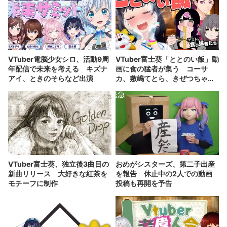
VTuber電脳少女シロ、活動9周
VTuber富士葵「ととのい飯」動
年配信で未来を考える キズナ
画に食の猛者が集う コーサ
アイ、ときのそらなど出演
カ、敷嶋てとら、きぜつちゃん
登場
VTuber富士葵、独立後3曲目の
おめがシスターズ、第二子出産
新曲リリース 大好きな紅茶を
を報告 休止中の2人での動画
モチーフに制作
投稿も再開を予告