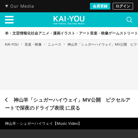
Our Media
会員登録
ログイン
本・文芸
情報化社会
アニメ・漫画
イラスト・アート
音楽・映像
ゲーム
ストリート
KAI-YOU
音楽・映像
ニュース
神山羊「シュガーハイウェイ」MV公開 ピク
神山羊「シュガーハイウェイ」MV公開 ピクセルア
ートで深夜のドライブ表現 に戻る
神山羊 - シュガーハイウェイ【Music Video】