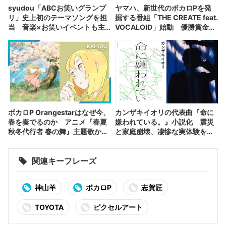
syudou「ABCお笑いグランプ
ヤマハ、新世代のボカロPを発
リ」史上初のテーマソングを担
掘する番組「THE CREATE feat.
当 音楽×お笑いイベントも主
VOCALOID」始動 優勝賞金
催
100万円
ボカロP Orangestarはなぜ今、
カンザキイオリの代表曲『命に
春を奏でるのか アニメ『春夏
嫌われている。』小説化 震災
秋冬代行者 春の舞』主題歌から
と家庭崩壊、凄惨な実体験を物
辿る作家性
語に
関連キーフレーズ
神山羊
ボカロP
志賀匠
TOYOTA
ピクセルアート