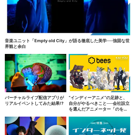
音楽ユニット「Empty old City」が語る徹底した美学──強固な世
界観と余白
バーチャルライブ配信アプリが
“インディーアニメ“の足跡と、
リアルイベントしてみた結果!?
自分がやるべきこと──会社設立
を選んだアニメーター「のを
か」の胸中