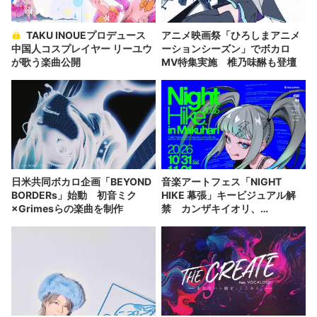
TAKU INOUEプロデュース
アニメ映画祭「ひろしまアニメ
中国人コスプレイヤー リーユウ
ーションシーズン」でボカロ
が歌う楽曲公開
MV特集実施 椎乃味醂も登壇
日米共同ボカロ企画「BEYOND
音楽アートフェス「NIGHT
BORDERs」始動 初音ミク
HIKE 幕張」キービジュアル解
×Grimesらの楽曲を制作
禁 カンザキイオリ、
DUSTCELLら100組が出演