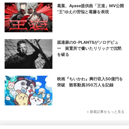
葛葉、Ayase提供曲「王道」MV公開
“王”ゆえの苦悩と葛藤を表現
舐達麻のG-PLANTSがソロデビュ
ー 留置所で書いたリリックで沈黙
を破る
映画『ちいかわ』興行収入50億円を
突破 観客動員350万人を記録
> 新着記事をもっと見る