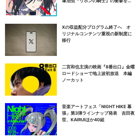
塚治虫『リボンの騎士』の衝撃を再
演する
Xの収益配分プログラム終了へ オ
リジナルコンテンツ重視の新制度に
移行
二宮和也主演の映画『8番出口』金曜
ロードショーで地上波初放送 本編
ノーカット
音楽アートフェス「NIGHT HIKE 幕
張」第3弾ラインナップ発表 吉田夜
世、KAIRUIほか40組