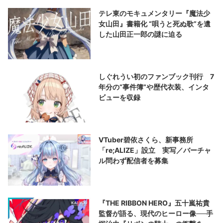
テレ東のモキュメンタリー『魔法少
女山田』書籍化 “唄うと死ぬ歌”を遺
した山田正一郎の謎に迫る
しぐれうい初のファンブック刊行 7
年分の“事件簿”や歴代衣装、インタ
ビューを収録
VTuber碧依さくら、新事務所
「re;ALIZE」設立 実写／バーチャ
ル問わず配信者を募集
『THE RIBBON HERO』五十嵐祐貴
監督が語る、現代のヒーロー像──手