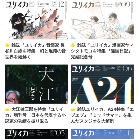
雑誌『ユリイカ』音楽家 長
雑誌『ユリイカ』漫画家ヤマ
谷川白紙を特集 幻と混沌の音
シタトモコを特集 『違国日記』
世界を紐解く
完結記念号
大江健三郎を特集『ユリイ
雑誌ユリイカ、A24特集『エ
カ』増刊号 日本を代表する小
ブエブ』『ミッドサマー』を生
説家の功績を振り返る
んだスタジオを大解剖