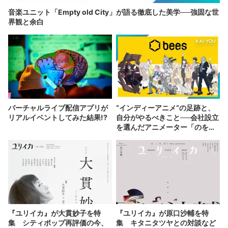
音楽ユニット「Empty old City」が語る徹底した美学──強固な世
界観と余白
バーチャルライブ配信アプリが
“インディーアニメ“の足跡と、
リアルイベントしてみた結果!?
自分がやるべきこと──会社設立
を選んだアニメーター「のを
か」の胸中
『ユリイカ』が大貫妙子を特
『ユリイカ』が原口沙輔を特
集 シティポップ再評価の今、
集 キタニタツヤとの対談など