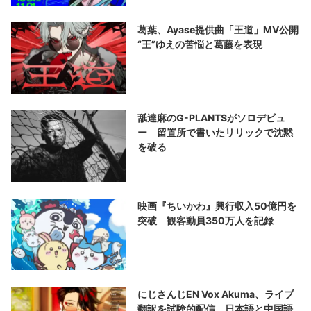
葛葉、Ayase提供曲「王道」MV公開
“王”ゆえの苦悩と葛藤を表現
舐達麻のG-PLANTSがソロデビュ
ー 留置所で書いたリリックで沈黙
を破る
映画『ちいかわ』興行収入50億円を
突破 観客動員350万人を記録
にじさんじEN Vox Akuma、ライブ
翻訳を試験的配信 日本語と中国語