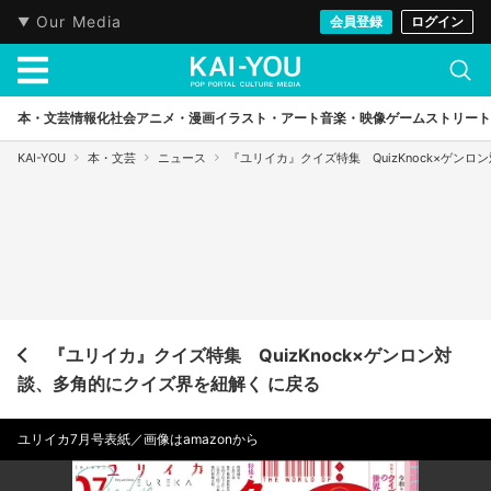
Our Media
会員登録
ログイン
本・文芸
情報化社会
アニメ・漫画
イラスト・アート
音楽・映像
ゲーム
ストリート
KAI-YOU
本・文芸
ニュース
『ユリイカ』クイズ特集 QuizKnock×ゲン
『ユリイカ』クイズ特集 QuizKnock×ゲンロン対
談、多角的にクイズ界を紐解く に戻る
ユリイカ7月号表紙／画像はamazonから