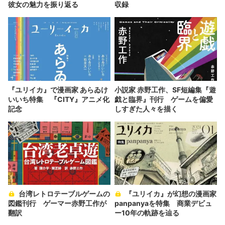
彼女の魅力を振り返る
収録
『ユリイカ』で漫画家 あらゐけ
小説家 赤野工作、SF短編集『遊
いいち特集 『CITY』アニメ化
戯と臨界』刊行 ゲームを偏愛
記念
しすぎた人々を描く
台湾レトロテーブルゲームの
『ユリイカ』が幻想の漫画家
図鑑刊行 ゲーマー赤野工作が
panpanyaを特集 商業デビュ
翻訳
ー10年の軌跡を辿る