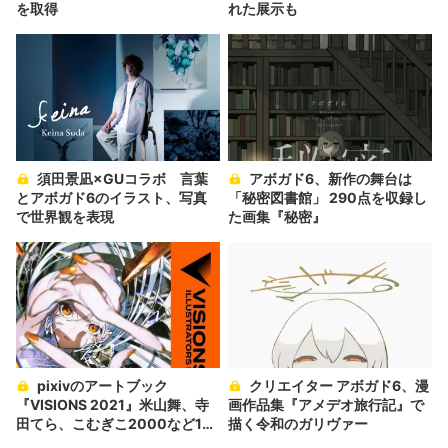
を取得
れた展示も
須田景凪×GUコラボ 言葉
アボガド6、新作の舞台は
とアボガド6のイラスト、写真
「秘密図書館」 290点を収録し
で世界観を表現
た画集『秘密』
pixivのアートブック
クリエイター アボガド6、漫
『VISIONS 2021』米山舞、寺
画作品集『アメデオ旅行記』で
田てら、こむぎこ2000など170
描く令和のガリヴァー
名が共演