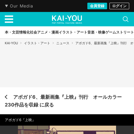
Our Media
会員登録
ログイン
本・文芸
情報化社会
アニメ・漫画
イラスト・アート
音楽・映像
ゲーム
ストリート
KAI-YOU
イラスト・アート
ニュース
アボガド6、最新画集『上映』刊行 オ
アボガド6、最新画集『上映』刊行 オールカラー
230作品を収録 に戻る
アボガド6『上映』