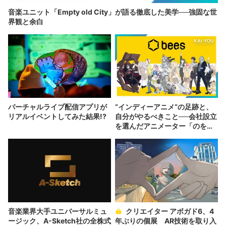
音楽ユニット「Empty old City」が語る徹底した美学──強固な世
界観と余白
バーチャルライブ配信アプリが
“インディーアニメ“の足跡と、
リアルイベントしてみた結果!?
自分がやるべきこと──会社設立
を選んだアニメーター「のを
か」の胸中
音楽業界大手ユニバーサルミュ
クリエイター アボガド6、4
ージック、A-Sketch社の全株式
年ぶりの個展 AR技術を取り入