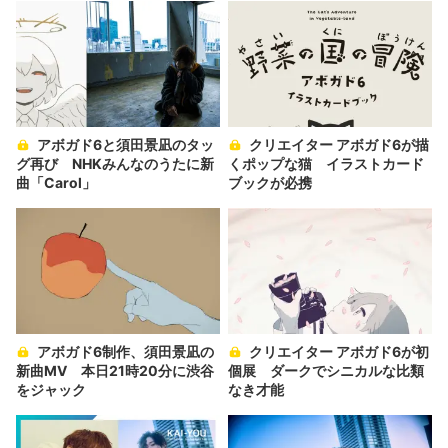
アボガド6と須田景凪のタッ
クリエイター アボガド6が描
グ再び NHKみんなのうたに新
くポップな猫 イラストカード
曲「Carol」
ブックが必携
アボガド6制作、須田景凪の
クリエイター アボガド6が初
新曲MV 本日21時20分に渋谷
個展 ダークでシニカルな比類
をジャック
なき才能