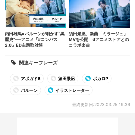
内田雄馬×バルーンが明かす“黒
須田景凪、新曲「ミラージュ」
歴史”──アニメ『#コンパス
MVを公開 dアニメストアとの
2.0』ED主題歌対談
コラボ楽曲
関連キーフレーズ
アボガド6
須田景凪
ボカロP
バルーン
イラストレーター
最終更新日:2023.03.25 19:36