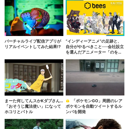
バーチャルライブ配信アプリが
“インディーアニメ“の足跡と、
リアルイベントしてみた結果!?
自分がやるべきこと──会社設立
を選んだアニメーター「のを
か」の胸中
まーた何してんスかKダブさん…
「ポケモンGO」周囲のレア
「おそうじ魔法使い」になって
ポケモンを自動ツイートするル
ホコリとバトル
ンバを開発