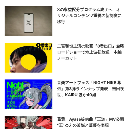
Xの収益配分プログラム終了へ オ
リジナルコンテンツ重視の新制度に
移行
二宮和也主演の映画『8番出口』金曜
ロードショーで地上波初放送 本編
ノーカット
音楽アートフェス「NIGHT HIKE 幕
張」第3弾ラインナップ発表 吉田夜
世、KAIRUIほか40組
葛葉、Ayase提供曲「王道」MV公開
“王”ゆえの苦悩と葛藤を表現