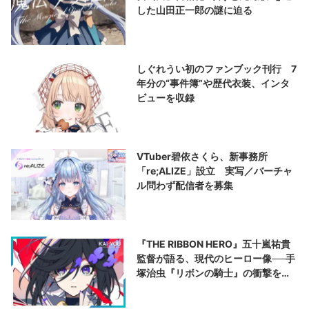
した山田正一郎の謎に迫る
しぐれうい初のファンブック刊行 7
年分の“事件簿”や歴代衣装、インタ
ビューを収録
VTuber碧依さくら、新事務所
「re;ALIZE」設立 実写／バーチャ
ル問わず配信者を募集
『THE RIBBON HERO』五十嵐祐貴
監督が語る、現代のヒーロー像──手
塚治虫『リボンの騎士』の衝撃を再
演する