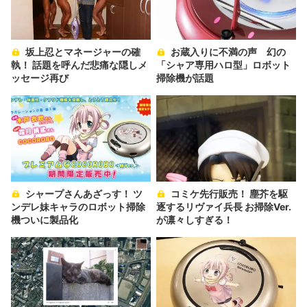
坂上忍とマネージャーの確
お蔵入りに不満の声 幻の
執！ 話題を呼んだ悲痛な隠しメ
「シャア専用ハロ型」ロボット
ッセージ再び
掃除機が話題
シャープさんあざっす！ ツ
コミケ先行販売！ 塵芥を駆
ンデレ妹キャラのロボット掃除
逐するリヴァイ兵長 お掃除Ver.
機ついに製品化
が凛々しすぎる！