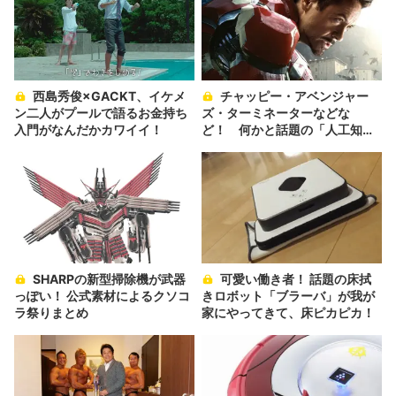
西島秀俊×GACKT、イケメ
チャッピー・アベンジャー
ン二人がプールで語るお金持ち
ズ・ターミネーターなどな
入門がなんだかカワイイ！
ど！ 何かと話題の「人工知
能」モノに注目
SHARPの新型掃除機が武器
可愛い働き者！ 話題の床拭
っぽい！ 公式素材によるクソコ
きロボット「ブラーバ」が我が
ラ祭りまとめ
家にやってきて、床ピカピカ！