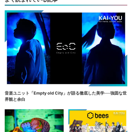
音楽ユニット「Empty old City」が語る徹底した美学──強固な世
界観と余白