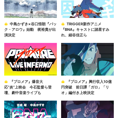
中島かずき×谷口悟朗『バッ
TRIGGER新作アニメ
ク・アロウ』始動 梶裕貴が出
『BNA』キャストに諸星すみ
演決定
れ、細谷佳正ら
『プロメア』爆音大
『プロメア』興行収入10億
応“炎”上映会 今石監督ら登
円突破 前日譚「ガロ」「リ
壇、劇中音楽ライブも
オ」編付き上映決定