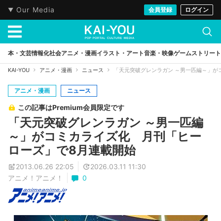
Our Media
会員登録
ログイン
本・文芸
情報化社会
アニメ・漫画
イラスト・アート
音楽・映像
ゲーム
ストリート
KAI-YOU
アニメ・漫画
ニュース
「天元突破グレンラガン ～男一匹編～」が
アニメ・漫画
ニュース
この記事はPremium会員限定です
「天元突破グレンラガン ～男一匹編
～」がコミカライズ化 月刊「ヒー
ローズ」で8月連載開始
2013.06.26 22:05
2026.03.11 11:30
アニメ！アニメ！
0