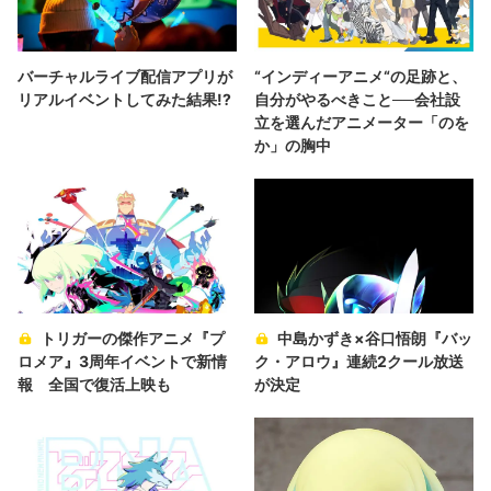
バーチャルライブ配信アプリが
“インディーアニメ“の足跡と、
リアルイベントしてみた結果!?
自分がやるべきこと──会社設
立を選んだアニメーター「のを
か」の胸中
トリガーの傑作アニメ『プ
中島かずき×谷口悟朗『バッ
ロメア』3周年イベントで新情
ク・アロウ』連続2クール放送
報 全国で復活上映も
が決定