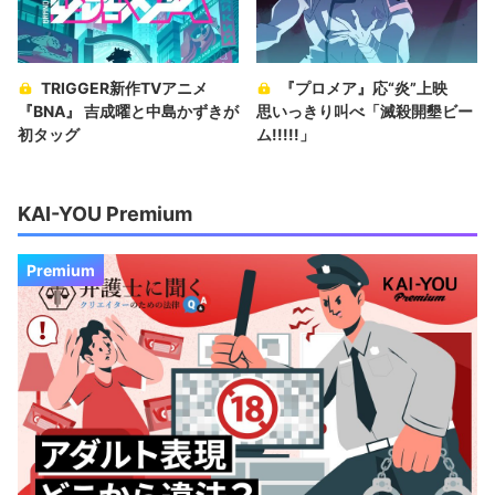
TRIGGER新作TVアニメ
『プロメア』応“炎”上映
『BNA』 吉成曜と中島かずきが
思いっきり叫べ「滅殺開墾ビー
初タッグ
ム!!!!!」
KAI-YOU Premium
Premium