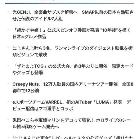
光GENJI、全楽曲サブスク解禁へ SMAP以前の日本を熱狂さ
せた伝説のアイドル7人組
『超かぐや姫！』公式スピンオフ漫画が発表 “10年後”を描く
日常×グルメ作品
にじさんじ叶ら3名、ワンマンライブのダイジェスト映像を街
頭ビジョンで放映
「ずとまよTCG」の公式大会、約3年ぶりに開催 限定カード
やグッズも登場
Creepy Nuts、12万人動員の国内アリーナツアー開催 全国8
都市で12公演
eスポーツチームVARREL、初のAITuber「LUMA」発表 デ
ビュー配信はマゴ選手とコラボ
兎田ぺこらや宝鐘マリンをデコって強化！ ホロライブのシー
ル帳×戦略ゲーム発売へ
“にじさんじの雨女”リゼ・ヘルエスタの公式グッズ「折りたた