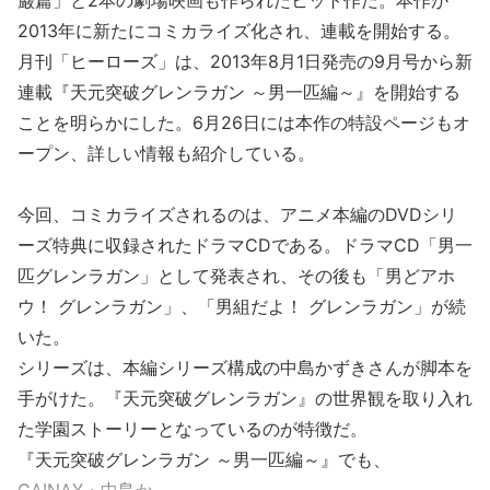
巌篇」と2本の劇場映画も作られたヒット作だ。本作が
2013年に新たにコミカライズ化され、連載を開始する。
月刊「ヒーローズ」は、2013年8月1日発売の9月号から新
連載『天元突破グレンラガン ～男一匹編～』を開始する
ことを明らかにした。6月26日には本作の特設ページもオ
ープン、詳しい情報も紹介している。
今回、コミカライズされるのは、アニメ本編のDVDシリ
ーズ特典に収録されたドラマCDである。ドラマCD「男一
匹グレンラガン」として発表され、その後も「男どアホ
ウ！ グレンラガン」、「男組だよ！ グレンラガン」が続
いた。
シリーズは、本編シリーズ構成の中島かずきさんが脚本を
手がけた。『天元突破グレンラガン』の世界観を取り入れ
た学園ストーリーとなっているのが特徴だ。
『天元突破グレンラガン ～男一匹編～』でも、