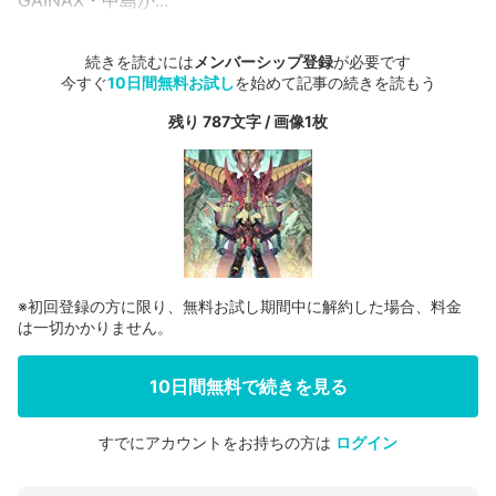
GAINAX・中島か...
続きを読むには
メンバーシップ登録
が必要です
今すぐ
10日間無料お試し
を始めて記事の続きを読もう
残り 787文字 / 画像1枚
※初回登録の方に限り、無料お試し期間中に解約した場合、料金
は一切かかりません。
10日間無料で続きを見る
すでにアカウントをお持ちの方は
ログイン
会員登録する