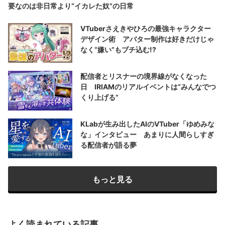
要なのは非日常より“イカレた奴”の日常
VTuberさえきやひろの最強キャラクター
デザイン術 アバター制作は好きだけじゃ
なく“嫌い”もブチ込む!?
配信者とリスナーの境界線がなくなった
日 IRIAMのリアルイベントは“みんなでつ
くり上げる”
KLabが生み出したAIのVTuber「ゆめみな
な」インタビュー あまりに人間らしすぎ
る配信者が語る夢
もっと見る
よく読まれている記事