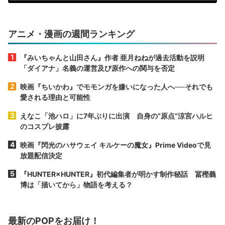
アニメ・漫画の週間ランキング
『みいちゃんと山田さん』作者 亜月ねねが過去活動を説明
「ダイアナ」名義の運営及び原作への関与を否定
映画『ちいかわ』でモモンガを嫌いになった人へ──それでも
愛される理由と可能性
えなこ「池ハロ」に7年ぶりに出演 自身の“原点”涼宮ハルヒ
のコスプレ披露
映画『閃光のハサウェイ キルケーの魔女』Prime Videoで見
放題配信決定
『HUNTER×HUNTER』初代編集者が明かす制作秘話 冨樫義
博は「描いてから」物語を考える？
最新のPOPをお届け！