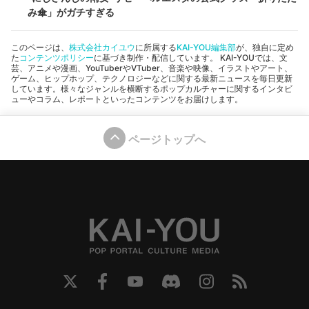
み傘」がガチすぎる
このページは、
株式会社カイユウ
に所属する
KAI-YOU編集部
が、独自に定め
た
コンテンツポリシー
に基づき制作・配信しています。 KAI-YOUでは、文
芸、アニメや漫画、YouTuberやVTuber、音楽や映像、イラストやアート、
ゲーム、ヒップホップ、テクノロジーなどに関する最新ニュースを毎日更新
しています。様々なジャンルを横断するポップカルチャーに関するインタビ
ューやコラム、レポートといったコンテンツをお届けします。
ページトップへ