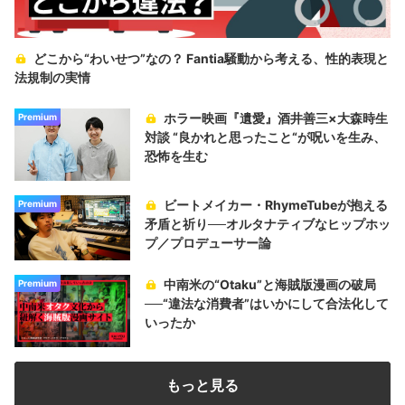
どこから“わいせつ”なの？ Fantia騒動から考える、性的表現と
法規制の実情
ホラー映画『遺愛』酒井善三×大森時生
Premium
対談 “良かれと思ったこと“が呪いを生み、
恐怖を生む
ビートメイカー・RhymeTubeが抱える
Premium
矛盾と祈り──オルタナティブなヒップホッ
プ／プロデューサー論
中南米の“Otaku”と海賊版漫画の破局
Premium
──“違法な消費者”はいかにして合法化して
いったか
もっと見る