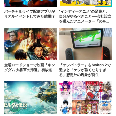
バーチャルライブ配信アプリが
“インディーアニメ“の足跡と、
リアルイベントしてみた結果!?
自分がやるべきこと──会社設立
を選んだアニメーター「のを
か」の胸中
金曜ロードショーで映画『キン
『ケツバトラー』をSwitch 2で
グダム 大将軍の帰還』初放送
遊ぶと「ケツが強くなりすぎ
る」想定外の現象が発生