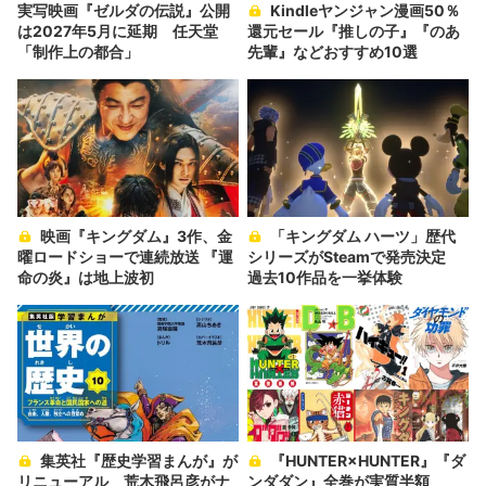
実写映画『ゼルダの伝説』公開
Kindleヤンジャン漫画50％
は2027年5月に延期 任天堂
還元セール『推しの子』『のあ
「制作上の都合」
先輩』などおすすめ10選
映画『キングダム』3作、金
「キングダム ハーツ」歴代
曜ロードショーで連続放送 『運
シリーズがSteamで発売決定
命の炎』は地上波初
過去10作品を一挙体験
集英社『歴史学習まんが』が
『HUNTER×HUNTER』『ダ
リニューアル 荒木飛呂彦がナ
ンダダン』全巻が実質半額