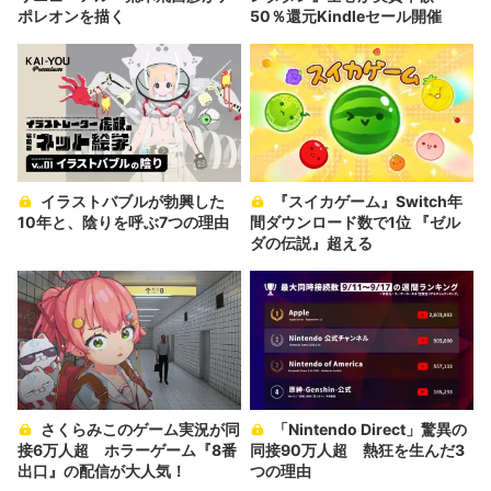
ポレオンを描く
50％還元Kindleセール開催
イラストバブルが勃興した
『スイカゲーム』Switch年
10年と、陰りを呼ぶ7つの理由
間ダウンロード数で1位 『ゼル
ダの伝説』超える
さくらみこのゲーム実況が同
「Nintendo Direct」驚異の
接6万人超 ホラーゲーム『8番
同接90万人超 熱狂を生んだ3
出口』の配信が大人気！
つの理由