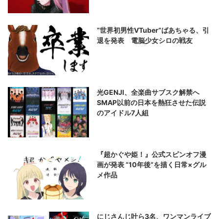
“世界初男性VTuber”ばあちゃる、引
退を発表 電脳少女シロの戦友
光GENJI、全楽曲サブスク解禁へ
SMAP以前の日本を熱狂させた伝説
のアイドル7人組
『超かぐや姫！』公式スピンオフ漫
画が発表 “10年後”を描く日常×グル
メ作品
にじさんじ叶ら3名、ワンマンライブ