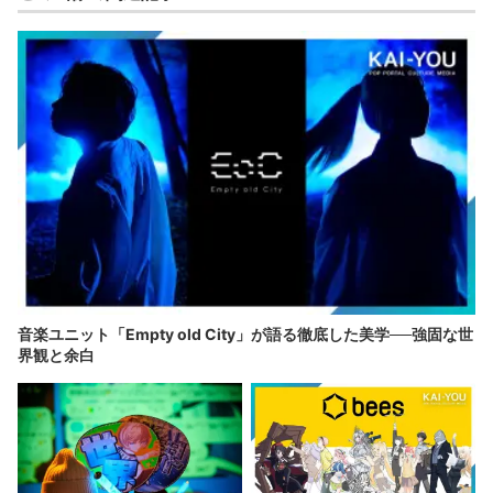
音楽ユニット「Empty old City」が語る徹底した美学──強固な世
界観と余白