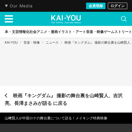
Our Media
会員登録
ログイン
本・文芸
情報化社会
アニメ・漫画
イラスト・アート
音楽・映像
ゲーム
ストリート
KAI-YOU
音楽・映像
ニュース
映画『キングダム』 撮影の舞台裏を山崎賢人
映画『キングダム』 撮影の舞台裏を山崎賢人、吉沢
亮、長澤まさみが語る に戻る
山﨑賢人が中国ロケの舞台裏について語る！メイキング特典映像