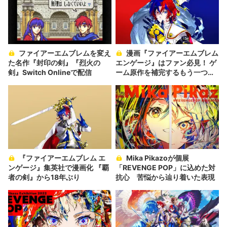
ファイアーエムブレムを変え
漫画『ファイアーエムブレム
た名作『封印の剣』『烈火の
エンゲージ』はファン必見！ ゲ
剣』Switch Onlineで配信
ーム原作を補完するもう一つの
物語
『ファイアーエムブレム エ
Mika Pikazoが個展
ンゲージ』集英社で漫画化 『覇
「REVENGE POP」に込めた対
者の剣』から18年ぶり
抗心 苦悩から辿り着いた表現