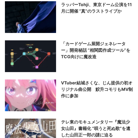
ラッパーTohji、東京ドーム公演を11
月に開催 “真”のラストライブか
「カードゲーム展開ジェネレータ
ー」開発秘話 “相関図作成ツール”を
TCG向けに魔改造
VTuber結城さくな、じん提供の初オ
リジナル曲公開 鮫升コモリもMV制
作に参加
テレ東のモキュメンタリー『魔法少
女山田』書籍化 “唄うと死ぬ歌”を遺
した山田正一郎の謎に迫る