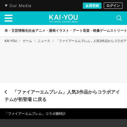
Our Media
会員登録
ログイン
本・文芸
情報化社会
アニメ・漫画
イラスト・アート
音楽・映像
ゲーム
ストリート
KAI-YOU
ゲーム
ニュース
「ファイアーエムブレム」人気3作品からコラボア
「ファイアーエムブレム」人気3作品からコラボアイ
テムが初登場 に戻る
「ファイアーエムブレム」コラボ腕時計