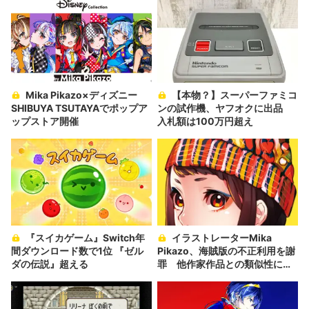
Mika Pikazo×ディズニー
【本物？】スーパーファミコ
SHIBUYA TSUTAYAでポップア
ンの試作機、ヤフオクに出品
ップストア開催
入札額は100万円超え
『スイカゲーム』Switch年
イラストレーターMika
間ダウンロード数で1位 『ゼル
Pikazo、海賊版の不正利用を謝
ダの伝説』超える
罪 他作家作品との類似性に非
難も