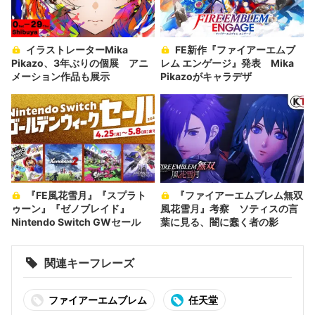
イラストレーターMika
FE新作『ファイアーエムブ
Pikazo、3年ぶりの個展 アニ
レム エンゲージ』発表 Mika
メーション作品も展示
Pikazoがキャラデザ
『FE風花雪月』『スプラト
『ファイアーエムブレム無双
ゥーン』『ゼノブレイド』
風花雪月』考察 ソティスの言
Nintendo Switch GWセール
葉に見る、闇に蠢く者の影
関連キーフレーズ
ファイアーエムブレム
任天堂