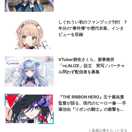
しぐれうい初のファンブック刊行 7
年分の“事件簿”や歴代衣装、インタ
ビューを収録
VTuber碧依さくら、新事務所
「re;ALIZE」設立 実写／バーチャ
ル問わず配信者を募集
『THE RIBBON HERO』五十嵐祐貴
監督が語る、現代のヒーロー像──手
塚治虫『リボンの騎士』の衝撃を再
演する
> 新着記事をもっと見る