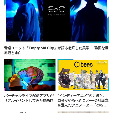
音楽ユニット「Empty old City」が語る徹底した美学──強固な世
界観と余白
バーチャルライブ配信アプリが
“インディーアニメ“の足跡と、
リアルイベントしてみた結果!?
自分がやるべきこと──会社設立
を選んだアニメーター「のを
か」の胸中