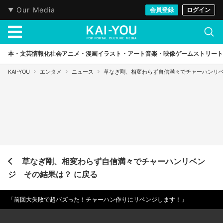
Our Media
会員登録
ログイン
本・文芸
情報化社会
アニメ・漫画
イラスト・アート
音楽・映像
ゲーム
ストリート
KAI-YOU
エンタメ
ニュース
草なぎ剛、相変わらず自信満々でチャーハンリ
草なぎ剛、相変わらず自信満々でチャーハンリベン
ジ その結果は？ に戻る
「前回大失敗で超バズった！チャーハン作りにリベンジします！」