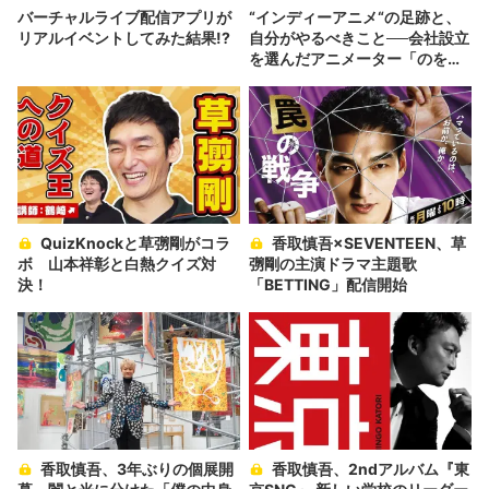
バーチャルライブ配信アプリが
“インディーアニメ“の足跡と、
リアルイベントしてみた結果!?
自分がやるべきこと──会社設立
を選んだアニメーター「のを
か」の胸中
QuizKnockと草彅剛がコラ
香取慎吾×SEVENTEEN、草
ボ 山本祥彰と白熱クイズ対
彅剛の主演ドラマ主題歌
決！
「BETTING」配信開始
香取慎吾、3年ぶりの個展開
香取慎吾、2ndアルバム『東