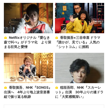
Netflixオリジナル『愛なき
香取慎吾×三谷幸喜 ドラマ
森で叫べ』がドラマ化 より深
『誰かが、見ている』 人気の
まる狂気と愛憎
「シットコム」に挑戦
香取慎吾、NHK『SONGS』
稲垣吾郎、NHK『スカーレ
出演へ 4年ぶり地上波音楽番
ット』出演 30年ぶりの連ドラ
組で振り返る軌跡
に「大変感慨深い」