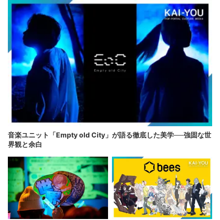
音楽ユニット「Empty old City」が語る徹底した美学──強固な世
界観と余白