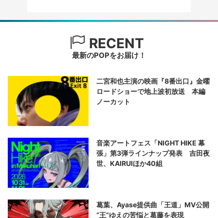
RECENT
最新のPOPをお届け！
二宮和也主演の映画『8番出口』金曜
ロードショーで地上波初放送 本編
ノーカット
音楽アートフェス「NIGHT HIKE 幕
張」第3弾ラインナップ発表 吉田夜
世、KAIRUIほか40組
葛葉、Ayase提供曲「王道」MV公開
“王”ゆえの苦悩と葛藤を表現