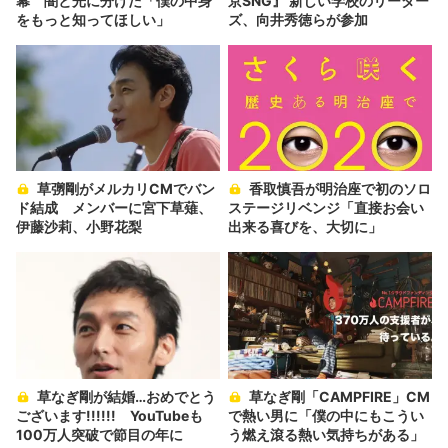
幕 闇と光に分けた「僕の中身
京SNG』 新しい学校のリーダー
をもっと知ってほしい」
ズ、向井秀徳らが参加
草彅剛がメルカリCMでバン
香取慎吾が明治座で初のソロ
ド結成 メンバーに宮下草薙、
ステージリベンジ「直接お会い
伊藤沙莉、小野花梨
出来る喜びを、大切に」
草なぎ剛が結婚…おめでとう
草なぎ剛「CAMPFIRE」CM
ございます!!!!!! YouTubeも
で熱い男に「僕の中にもこうい
100万人突破で節目の年に
う燃え滾る熱い気持ちがある」