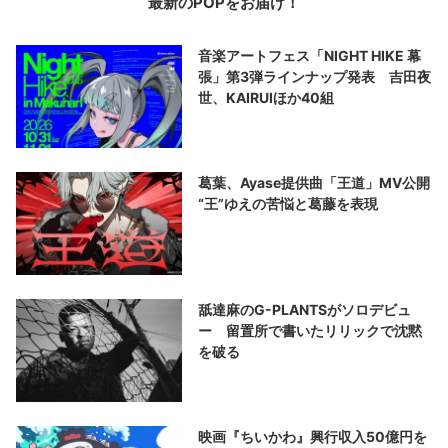
最新のPOPをお届け！
音楽アートフェス「NIGHT HIKE 幕
張」第3弾ラインナップ発表 吉田夜
世、KAIRUIほか40組
葛葉、Ayase提供曲「王道」MV公開
“王”ゆえの苦悩と葛藤を表現
舐達麻のG-PLANTSがソロデビュ
ー 留置所で書いたリリックで沈黙
を破る
映画『ちいかわ』興行収入50億円を