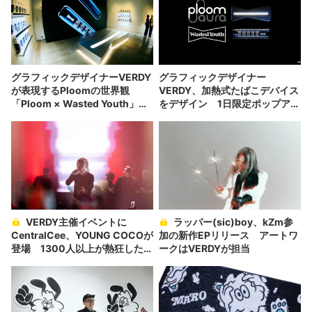
グラフィックデザイナーVERDY
グラフィックデザイナー
が表現するPloomの世界観
VERDY、加熱式たばこデバイス
「Ploom × Wasted Youth」ポ
をデザイン 1日限定ポップアッ
ップアップレポート
プストアで発売
VERDY主催イベントに
ラッパー(sic)boy、kZm参
CentralCee、YOUNG COCOが
加の新作EPリリース アートワ
登場 1300人以上が熱狂した夜
ークはVERDYが担当
を振り返る