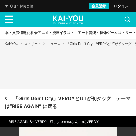
Our Media
会員登録
ログイン
本・文芸
情報化社会
アニメ・漫画
イラスト・アート
音楽・映像
ゲーム
ストリート
KAI-YOU
ストリート
ニュース
「Girls Don’t Cry」VERDYとUTが初タッグ 
「Girls Don’t Cry」VERDYとUTが初タッグ テーマ
は“RISE AGAIN” に戻る
「RISE AGAIN BY VERDY UT」／emmaさん
(c)VERDY