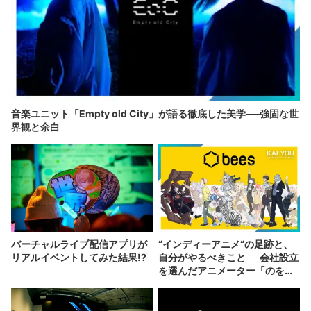
音楽ユニット「Empty old City」が語る徹底した美学──強固な世
界観と余白
バーチャルライブ配信アプリが
“インディーアニメ“の足跡と、
リアルイベントしてみた結果!?
自分がやるべきこと──会社設立
を選んだアニメーター「のを
か」の胸中