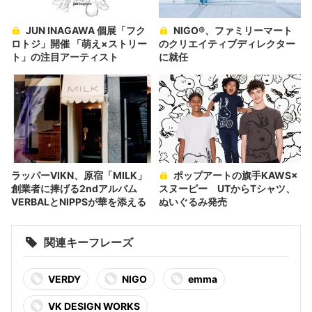
JUN INAGAWA 個展「フク
NIGO®︎、ファミリーマート
ロトジ」開催 「萌え×ストリー
のクリエイティブディレクター
ト」の注目アーティスト
に就任
ラッパーVIKN、原宿「MILK」
ポップアートの旗手KAWS×
創業者に捧げる2ndアルバム
スヌーピー UTからTシャツ、
VERBALとNIPPSが華を添える
ぬいぐるみ発売
関連キーフレーズ
VERDY
NIGO
emma
VK DESIGN WORKS