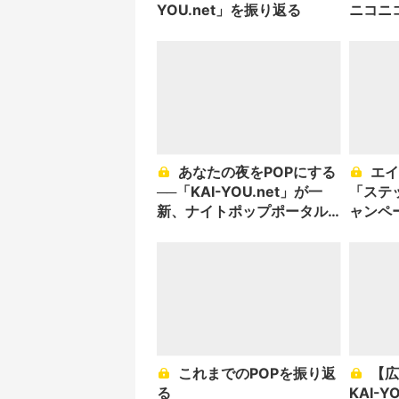
YOU.net」を振り返る
ニコニ
あなたの夜をPOPにする
エイプリルフール企画
──「KAI-YOU.net」が一
「ステ
新、ナイトポップポータル
ャンペ
メディアに
せ
これまでのPOPを振り返
【広告主の皆さまへ】
る
KAI-