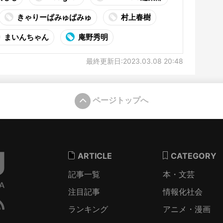
きゃりーぱみゅぱみゅ
村上春樹
まいんちゃん
庵野秀明
最終更新日:2023.03.08 20:48
ページトップへ
ARTICLE
CATEGORY
記事一覧
本・文芸
注目記事
情報化社会
ランキング
アニメ・漫画