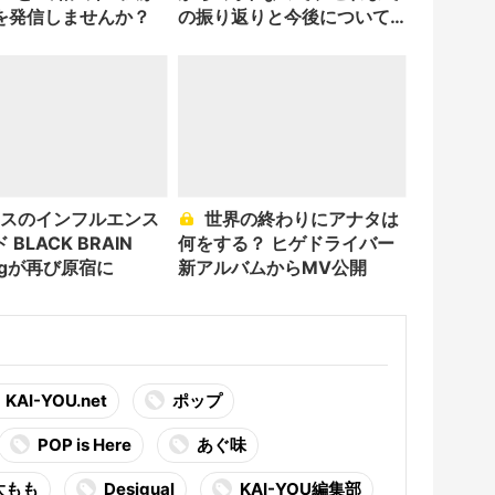
を発信しませんか？
の振り返りと今後について
書いた
世界の終わりにアナタは
BLACK BRAIN
何をする？ ヒゲドライバー
hingが再び原宿に
新アルバムからMV公開
KAI-YOU.net
ポップ
POP is Here
あぐ味
太もも
Desigual
KAI-YOU編集部