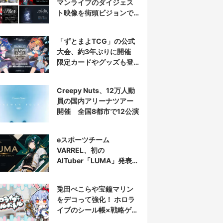
マンライブのダイジェス
ト映像を街頭ビジョンで
放映
「ずとまよTCG」の公式
大会、約3年ぶりに開催
限定カードやグッズも登
場
Creepy Nuts、12万人動
員の国内アリーナツアー
開催 全国8都市で12公演
eスポーツチーム
VARREL、初の
AITuber「LUMA」発表
デビュー配信はマゴ選手
とコラボ
兎田ぺこらや宝鐘マリン
をデコって強化！ ホロラ
イブのシール帳×戦略ゲー
ム発売へ