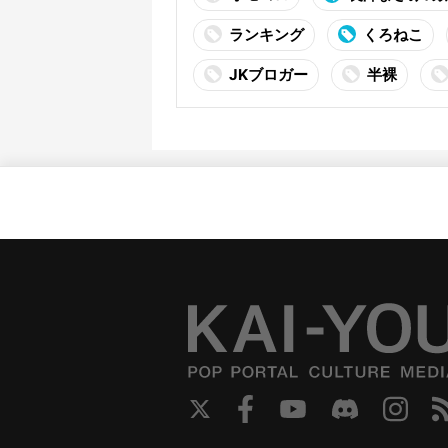
ランキング
くろねこ
JKブロガー
半裸