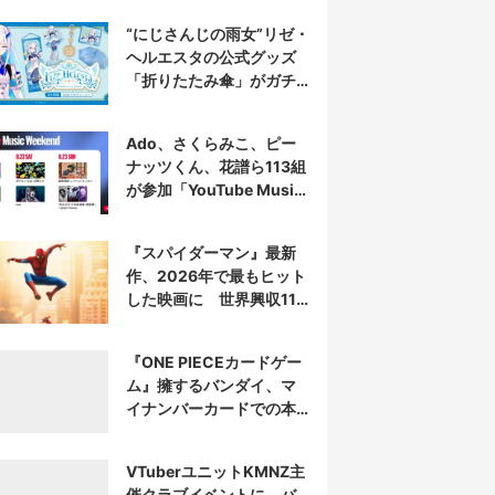
“にじさんじの雨女”リゼ・
ヘルエスタの公式グッズ
「折りたたみ傘」がガチ
すぎる
Ado、さくらみこ、ピー
ナッツくん、花譜ら113組
が参加「YouTube Music
Weekend」開催
『スパイダーマン』最新
作、2026年で最もヒット
した映画に 世界興収11
億ドル突破
『ONE PIECEカードゲー
ム』擁するバンダイ、マ
イナンバーカードでの本
人認証を導入
VTuberユニットKMNZ主
催クラブイベントに、バ