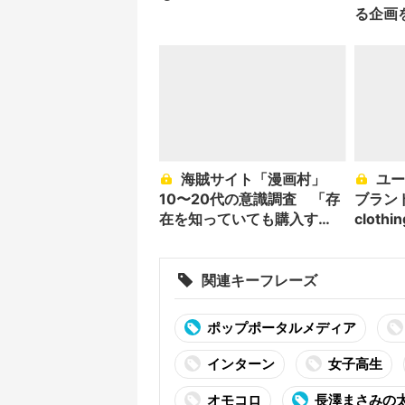
る企画
海賊サイト「漫画村」
ユースのインフルエンス
10〜20代の意識調査 「存
ブランド 
在を知っていても購入す
clot
る」が7割
関連キーフレーズ
ポップポータルメディア
インターン
女子高生
オモコロ
長澤まさみの