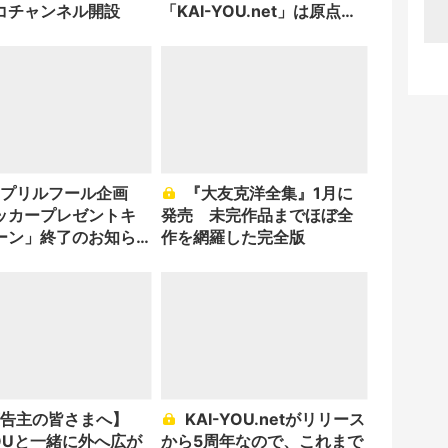
コチャンネル開設
「KAI-YOU.net」は原点回
帰します
『大友克洋全集』1月に
ッカープレゼントキ
発売 未完作品までほぼ全
ーン」終了のお知ら
作を網羅した完全版
KAI-YOU.netがリリース
YOUと一緒に外へ広が
から5周年なので、これまで