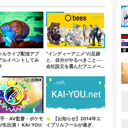
ャルライブ配信アプ
“インディーアニメ“の足跡
アルイベントしてみ
と、自分がやるべきこと──
?
会社設立を選んだアニメー
ター「のをか」の胸中
【お知らせ】2014年エ
生出演！ KAI-YOU
イプリルフールが過ぎ、