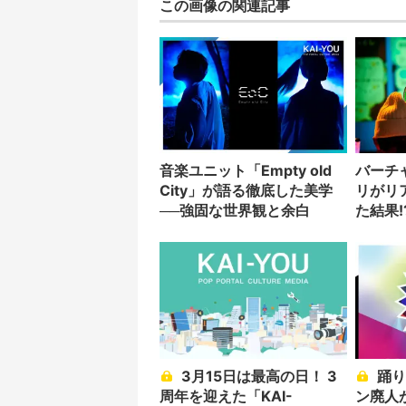
この画像の関連記事
音楽ユニット「Empty old
バーチ
City」が語る徹底した美学
リがリ
──強固な世界観と余白
た結果!
3月15日は最高の日！ 3
踊り手・AV監督・ポケモ
周年を迎えた「KAI-
ン廃人が