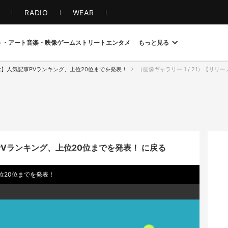
S
RADIO
WEAR
ト・アート
音楽・映像
ゲーム
ストリート
エンタメ
もっと見る
念】人気記事PVランキング、上位20位までを発表！
（画像ギャラリー 1 / 21）【リリ
Vランキング、上位20位までを発表！ に戻る
位20位までを発表！