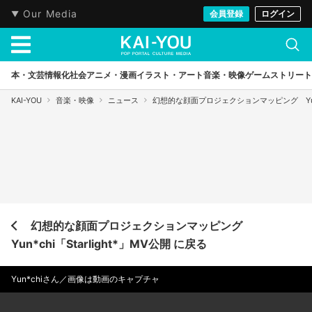
Our Media
会員登録
ログイン
本・文芸
情報化社会
アニメ・漫画
イラスト・アート
音楽・映像
ゲーム
ストリート
KAI-YOU
音楽・映像
ニュース
幻想的な顔面プロジェクションマッピング Yun*ch
幻想的な顔面プロジェクションマッピング
Yun*chi「Starlight*」MV公開 に戻る
Yun*chiさん／画像は動画のキャプチャ