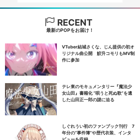
RECENT
最新のPOPをお届け！
VTuber結城さくな、じん提供の初オ
リジナル曲公開 鮫升コモリもMV制
作に参加
テレ東のモキュメンタリー『魔法少
女山田』書籍化 “唄うと死ぬ歌”を遺
した山田正一郎の謎に迫る
しぐれうい初のファンブック刊行 7
年分の“事件簿”や歴代衣装、インタ
ビューを収録