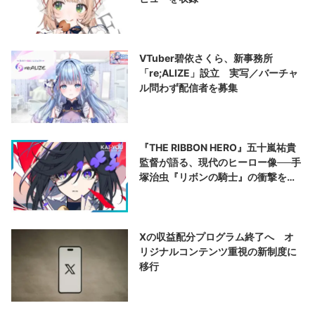
VTuber碧依さくら、新事務所
「re;ALIZE」設立 実写／バーチャ
ル問わず配信者を募集
『THE RIBBON HERO』五十嵐祐貴
監督が語る、現代のヒーロー像──手
塚治虫『リボンの騎士』の衝撃を再
演する
Xの収益配分プログラム終了へ オ
リジナルコンテンツ重視の新制度に
移行