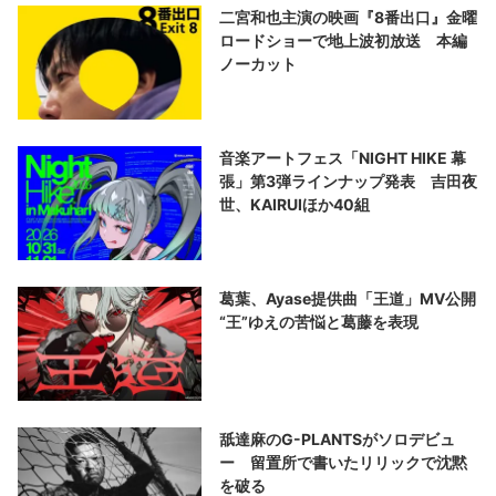
二宮和也主演の映画『8番出口』金曜
ロードショーで地上波初放送 本編
ノーカット
音楽アートフェス「NIGHT HIKE 幕
張」第3弾ラインナップ発表 吉田夜
世、KAIRUIほか40組
葛葉、Ayase提供曲「王道」MV公開
“王”ゆえの苦悩と葛藤を表現
舐達麻のG-PLANTSがソロデビュ
ー 留置所で書いたリリックで沈黙
を破る