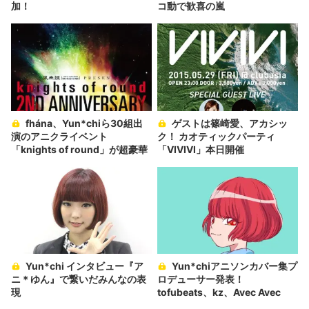
加！
コ動で歓喜の嵐
fhána、Yun*chiら30組出
ゲストは篠崎愛、アカシッ
演のアニクライベント
ク！ カオティックパーティ
「knights of round」が超豪華
「VIVIVI」本日開催
Yun*chi インタビュー『ア
Yun*chiアニソンカバー集プ
ニ＊ゆん』で繋いだみんなの表
ロデューサー発表！
現
tofubeats、kz、Avec Avec