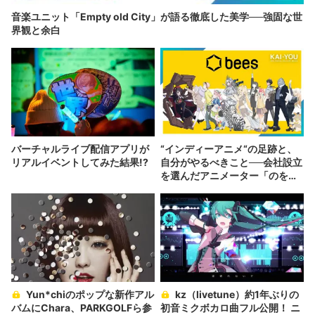
音楽ユニット「Empty old City」が語る徹底した美学──強固な世
界観と余白
バーチャルライブ配信アプリが
“インディーアニメ“の足跡と、
リアルイベントしてみた結果!?
自分がやるべきこと──会社設立
を選んだアニメーター「のを
か」の胸中
Yun*chiのポップな新作アル
kz（livetune）約1年ぶりの
バムにChara、PARKGOLFら参
初音ミクボカロ曲フル公開！ ニ