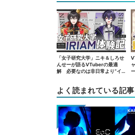
「女子研究大学」ニキ＆しろせ
V
んせーが語るVTuberの最適
解 必要なのは非日常より“イ
カレた奴”の日常
い
よく読まれている記事