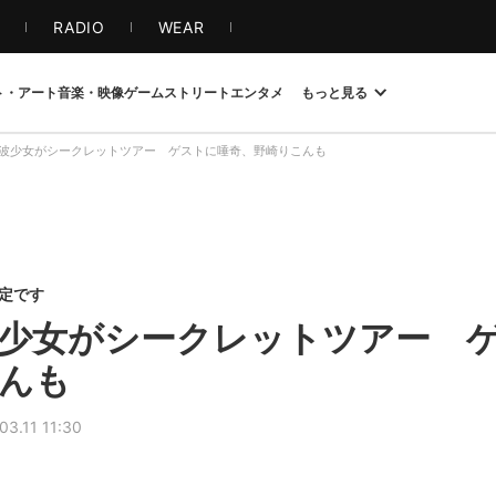
S
RADIO
WEAR
ト・アート
音楽・映像
ゲーム
ストリート
エンタメ
もっと見る
波少女がシークレットツアー ゲストに唾奇、野崎りこんも
限定です
少女がシークレットツアー 
んも
03.11 11:30