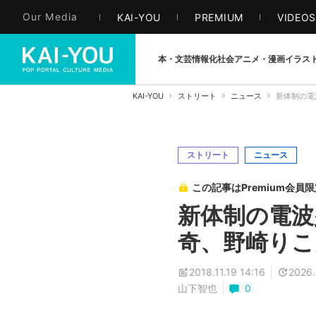
Our Media
KAI-YOU
PREMIUM
VIDEO
本・文芸
情報化社会
アニメ・漫画
イラス
KAI-YOU
ストリート
ニュース
新体制の電
ストリート
ニュース
この記事はPremium会員
新体制の電波
奇、野崎りこ
2018.11.19 14:16
2026.
山下智也
0