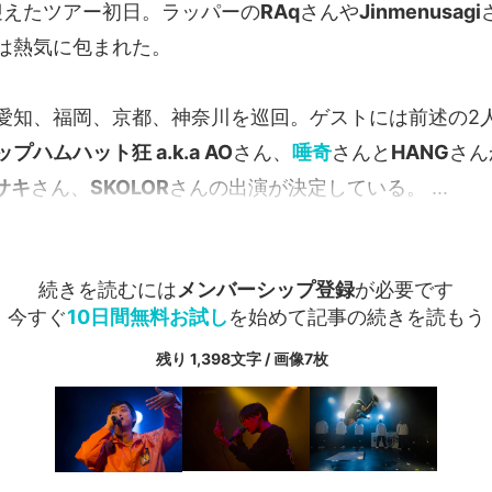
迎えたツアー初日。ラッパーの
RAq
さんや
Jinmenusagi
は熱気に包まれた。
愛知、福岡、京都、神奈川を巡回。ゲストには前述の2
ップハムハット狂 a.k.a AO
さん、
唾奇
さんと
HANG
さん
サキ
さん、
SKOLOR
さんの出演が決定している。 ...
続きを読むには
メンバーシップ登録
が必要です
今すぐ
10日間無料お試し
を始めて記事の続きを読もう
残り 1,398文字 / 画像7枚