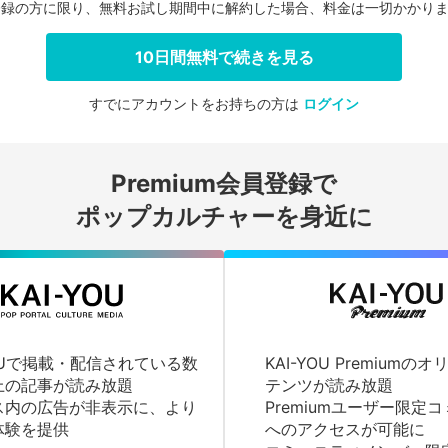
登録の方に限り、無料お試し期間中に解約した場合、料金は一切かかり
10日間無料で続きを見る
すでにアカウントをお持ちの方は
ログイン
会員登録する
Premium会員登録で
ログインする
ポップカルチャーを身近に
YOUで掲載・配信されている数
KAI-YOU Premium
上の記事が読み放題
テンツが読み放題
ス内の広告が非表示に、より
Premiumユーザー限定
体験を提供
へのアクセスが可能に