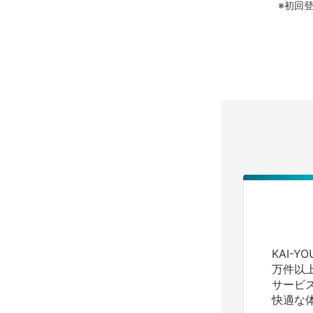
※初回
KAI-
万件以
サービ
快適な