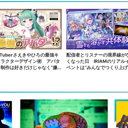
Tuberさえきやひろの最強キ
配信者とリスナーの境界線が
ャラクターデザイン術 アバタ
くなった日 IRIAMのリアル
ー制作は好きだけじゃなく“嫌
ベントは“みんなでつくり上げ
”もブチ込む!?
る”