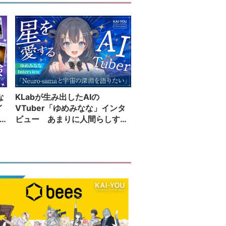
な
KLabが生み出したAIの
イ
VTuber「ゆめみなな」インタ
ビュー あまりに人間らしすぎ
る配信者が語る夢