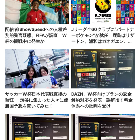
配信者IShowSpeedへの人種差
Jリーグ全60クラブに“パートナ
別的発言疑惑、FIFAが調査 W
ーポケモン”が就任 鹿島はリザ
杯の観戦中に発生か
ードン、浦和はガオガエン、川
崎はイルカマン
サッカーW杯日本代表戦直後の
DAZN、W杯向けプランの返金
熱狂──渋谷に集まった人々に優
解約対応を発表 誤解招く料金
勝国予想を聞いてみた！
体系への批判を受け