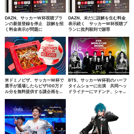
DAZN、サッカーW杯視聴プラ
DAZN、未だに誤解を生む料金
ンの新規登録を停止 誤解を招
表示続く サッカーW杯視聴プ
く料金表示が問題に
ランに批判殺到で謝罪
米ドミノピザ、サッカーW杯で
BTS、サッカーW杯初のハーフ
選手が退場したらピザ100万ド
タイムショーに出演 共同ヘッ
ル分を無料提供する謎企画を発
ドライナーにマドンナ、シャキ
表
ーラ