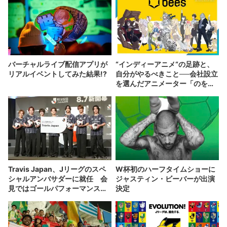
バーチャルライブ配信アプリが
“インディーアニメ“の足跡と、
リアルイベントしてみた結果!?
自分がやるべきこと──会社設立
を選んだアニメーター「のを
か」の胸中
Travis Japan、Jリーグのスペ
W杯初のハーフタイムショーに
シャルアンバサダーに就任 会
ジャスティン・ビーバーが出演
見ではゴールパフォーマンスも
決定
披露