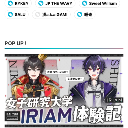
RYKEY
JP THE WAVY
Sweet William
SALU
漢a.k.a.GAMI
唾奇
POP UP !