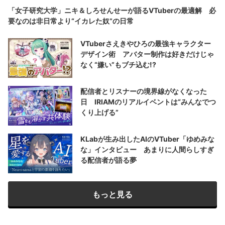
「女子研究大学」ニキ＆しろせんせーが語るVTuberの最適解 必
要なのは非日常より“イカレた奴”の日常
VTuberさえきやひろの最強キャラクター
デザイン術 アバター制作は好きだけじゃ
なく“嫌い”もブチ込む!?
配信者とリスナーの境界線がなくなった
日 IRIAMのリアルイベントは“みんなでつ
くり上げる”
KLabが生み出したAIのVTuber「ゆめみな
な」インタビュー あまりに人間らしすぎ
る配信者が語る夢
もっと見る