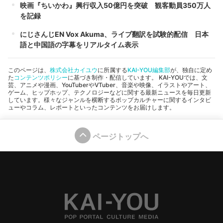
映画『ちいかわ』興行収入50億円を突破 観客動員350万人
を記録
にじさんじEN Vox Akuma、ライブ翻訳を試験的配信 日本
語と中国語の字幕をリアルタイム表示
このページは、
株式会社カイユウ
に所属する
KAI-YOU編集部
が、独自に定め
た
コンテンツポリシー
に基づき制作・配信しています。 KAI-YOUでは、文
芸、アニメや漫画、YouTuberやVTuber、音楽や映像、イラストやアート、
ゲーム、ヒップホップ、テクノロジーなどに関する最新ニュースを毎日更新
しています。様々なジャンルを横断するポップカルチャーに関するインタビ
ューやコラム、レポートといったコンテンツをお届けします。
ページトップへ