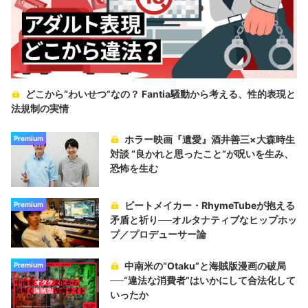
どこから“わいせつ”なの？ Fantia騒動から考える、性的表現と
法規制の実情
ホラー映画『遺愛』酒井善三×大森時生
Premium
対談 “良かれと思ったこと“が呪いを生み、
恐怖を生む
ビートメイカー・RhymeTubeが抱える
Premium
矛盾と祈り──オルタナティブなヒップホッ
プ／プロデューサー論
中南米の“Otaku”と海賊版漫画の破局
Premium
──“違法な消費者”はいかにして合法化して
いったか