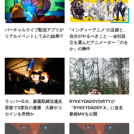
バーチャルライブ配信アプリが
“インディーアニメ“の足跡と、
リアルイベントしてみた結果!?
自分がやるべきこと──会社設
立を選んだアニメーター「のを
か」の胸中
ラッパーD.O、麻薬取締法違反
RYKEYDADDYDIRTYが
容疑で3度目の逮捕 大麻やコ
「RYKEYDADDY.X」に改名
カインを所持か
新曲MVを公開