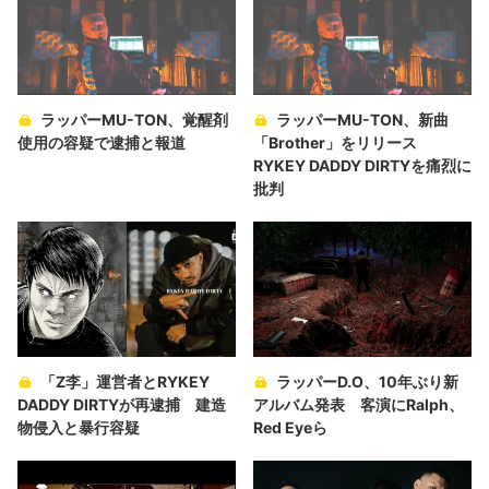
ラッパーMU-TON、覚醒剤
ラッパーMU-TON、新曲
使用の容疑で逮捕と報道
「Brother」をリリース
RYKEY DADDY DIRTYを痛烈に
批判
「Z李」運営者とRYKEY
ラッパーD.O、10年ぶり新
DADDY DIRTYが再逮捕 建造
アルバム発表 客演にRalph、
物侵入と暴行容疑
Red Eyeら