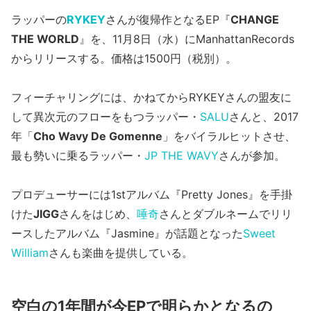
ラッパーの
RYKEY
さんが復帰作となるEP『
CHANGE
THE WORLD
』を、11月8日（水）にManhattanRecords
からリリースする。価格は1500円（税別）。
フィーチャリングには、かねてからRYKEYさんの盟友に
して異次元のフローをもつラッパー・
SALU
さんと、2017
年「
Cho Wavy De Gomenne
」をバイラルヒットさせ、
最も勢いに乗るラッパー・
JP THE WAVY
さんが参加。
プロデューサーには1stアルバム『Pretty Jones』を手掛
けた
JIGG
さんをはじめ、
唾奇
さんとダブルネームでリリ
ースしたアルバム『Jasmine』が話題となった
Sweet
William
さんも楽曲を提供している。
空白の1年間が今EPで明らかとなるの