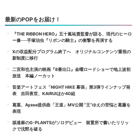
最新のPOPをお届け！
『THE RIBBON HERO』五十嵐祐貴監督が語る、現代のヒーロ
ー像──手塚治虫『リボンの騎士』の衝撃を再演する
Xの収益配分プログラム終了へ オリジナルコンテンツ重視の
新制度に移行
二宮和也主演の映画『8番出口』金曜ロードショーで地上波初
放送 本編ノーカット
音楽アートフェス「NIGHT HIKE 幕張」第3弾ラインナップ発
表 吉田夜世、KAIRUIほか40組
葛葉、Ayase提供曲「王道」MV公開 “王”ゆえの苦悩と葛藤を
表現
舐達麻のG-PLANTSがソロデビュー 留置所で書いたリリッ
クで沈黙を破る