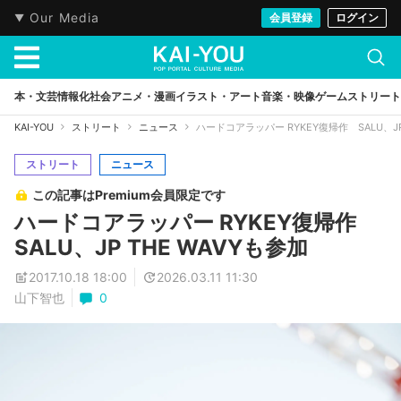
Our Media
会員登録
ログイン
本・文芸
情報化社会
アニメ・漫画
イラスト・アート
音楽・映像
ゲーム
ストリート
KAI-YOU
ストリート
ニュース
ハードコアラッパー RYKEY復帰作 SALU、JP
ストリート
ニュース
この記事はPremium会員限定です
ハードコアラッパー RYKEY復帰作
SALU、JP THE WAVYも参加
2017.10.18 18:00
2026.03.11 11:30
山下智也
0