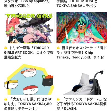
スタジオ「SSS by applibot」
手集結 DÉ DÉ MOUSEと
米山舞や7ZELら
TOKIYA SAKBAコラボも
トリガー画集『TRIGGER
新世代カオスパーティ「電ド
GIRLS ART BOOK』コミケで数
ラ」渋谷で開催！ Chip
量限定販売
Tanaka、TeddyLoid、きくお
「大おしゅし展」に せきや
「ポケモンカードゲーム」な
ゆりえ、TOKIYA SAKBAら50
ど手がけるTOKIYA SAKBA初個
名集結＼テテーン！／
展『©LΛSH』