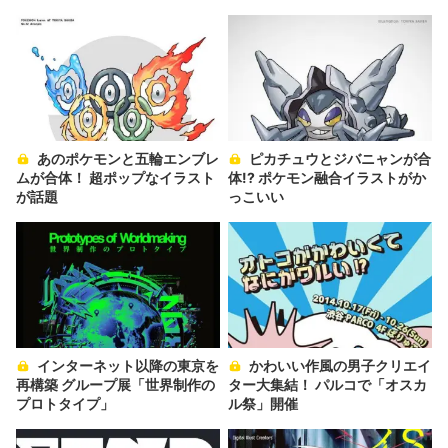
あのポケモンと五輪エンブレ
ピカチュウとジバニャンが合
ムが合体！ 超ポップなイラスト
体!? ポケモン融合イラストがか
が話題
っこいい
インターネット以降の東京を
かわいい作風の男子クリエイ
再構築 グループ展「世界制作の
ター大集結！ パルコで「オスカ
プロトタイプ」
ル祭」開催