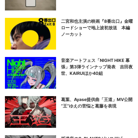
二宮和也主演の映画『8番出口』金曜
ロードショーで地上波初放送 本編
ノーカット
音楽アートフェス「NIGHT HIKE 幕
張」第3弾ラインナップ発表 吉田夜
世、KAIRUIほか40組
葛葉、Ayase提供曲「王道」MV公開
“王”ゆえの苦悩と葛藤を表現