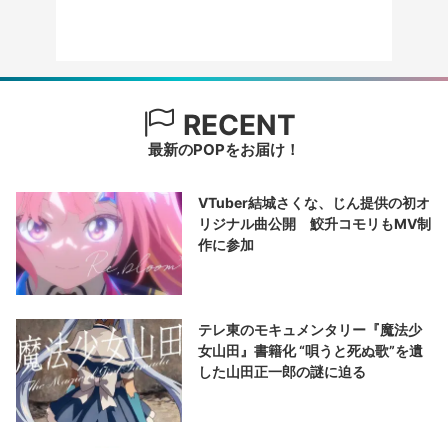
RECENT
最新のPOPをお届け！
VTuber結城さくな、じん提供の初オ
リジナル曲公開 鮫升コモリもMV制
作に参加
テレ東のモキュメンタリー『魔法少
女山田』書籍化 “唄うと死ぬ歌”を遺
した山田正一郎の謎に迫る