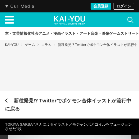
Our Media
会員登録
ログイン
本・文芸
情報化社会
アニメ・漫画
イラスト・アート
音楽・映像
ゲーム
ストリート
KAI-YOU
ゲーム
コラム
新種発見!? Twitterでポケモン合体イラストが流行中
新種発見!? Twitterでポケモン合体イラストが流行中
に戻る
TOKIYA SAKBA™
さんによるイラスト／モジャンボとコイルをフュージョン
させた1枚