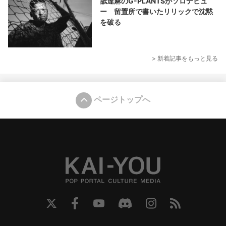
舐達麻のG-PLANTSがソロデビュ
ー 留置所で書いたリリックで沈黙
を破る
> 新着記事をもっと見る
ページトップへ