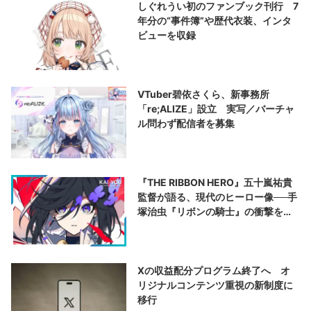
しぐれうい初のファンブック刊行 7
年分の“事件簿”や歴代衣装、インタ
ビューを収録
VTuber碧依さくら、新事務所
「re;ALIZE」設立 実写／バーチャ
ル問わず配信者を募集
『THE RIBBON HERO』五十嵐祐貴
監督が語る、現代のヒーロー像──手
塚治虫『リボンの騎士』の衝撃を再
演する
Xの収益配分プログラム終了へ オ
リジナルコンテンツ重視の新制度に
移行