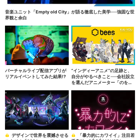
音楽ユニット「Empty old City」が語る徹底した美学──強固な世
界観と余白
バーチャルライブ配信アプリが
“インディーアニメ“の足跡と、
リアルイベントしてみた結果!?
自分がやるべきこと──会社設立
を選んだアニメーター「のを
か」の胸中
デザインで世界を震撼させる
「暴力的にカワイイ」注目若