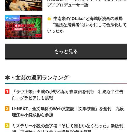
プ／プロデューサー論
中南米の“Otaku”と海賊版漫画の破局
Premium
──“違法な消費者”はいかにして合法化して
いったか
もっと見る
本・文芸の週間ランキング
『ラヴ上等』出演の小野乙葉が自叙伝を刊行 壮絶な半生告
白、グラビアにも挑戦
U-NEXT、全文無料のWeb文芸誌「文学茶釜」を創刊 九段
理江や小袋成彬ら参加
ミステリー小説の金字塔『そして誰もいなくなった』新版刊
行 アガサ・クリスティー没後50年の節目