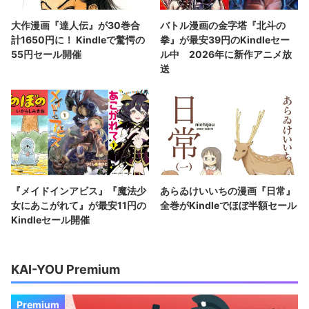
大作漫画『達人伝』が30巻合
バトル漫画の金字塔『北斗の
計1650円に！ Kindleで驚愕の
拳』が最安39円のKindleセー
55円セール開催
ル中 2026年に新作アニメ放
送
『メイドインアビス』『魔法少
あらゐけいいちの漫画『日常』
女にあこがれて』が最安11円の
全巻がKindleでほぼ半額セール
Kindleセール開催
KAI-YOU Premium
Premium