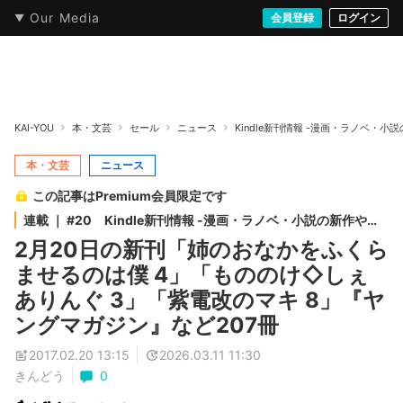
Our Media
本・文芸
情報化社会
アニメ・漫画
イラスト・アート
音楽・映像
会員登録
ゲーム
ログイン
ストリート
KAI-YOU
本・文芸
セール
ニュース
Kindle新刊情報 -漫画・ラノベ・小
本・文芸
ニュース
この記事はPremium会員限定です
連載 ｜ #20 Kindle新刊情報 -漫画・ラノベ・小説の新作や続
編まで-
2月20日の新刊「姉のおなかをふくら
ませるのは僕 4」「もののけ◇しぇ
ありんぐ 3」「紫電改のマキ 8」『ヤ
ングマガジン』など207冊
2017.02.20 13:15
2026.03.11 11:30
きんどう
0