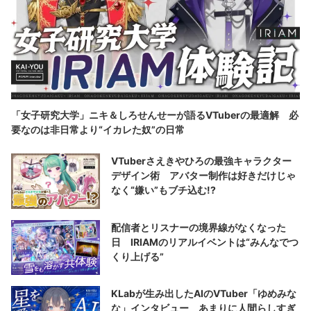
「女子研究大学」ニキ＆しろせんせーが語るVTuberの最適解 必
要なのは非日常より“イカレた奴”の日常
VTuberさえきやひろの最強キャラクター
デザイン術 アバター制作は好きだけじゃ
なく“嫌い”もブチ込む!?
配信者とリスナーの境界線がなくなった
日 IRIAMのリアルイベントは“みんなでつ
くり上げる”
KLabが生み出したAIのVTuber「ゆめみな
な」インタビュー あまりに人間らしすぎ