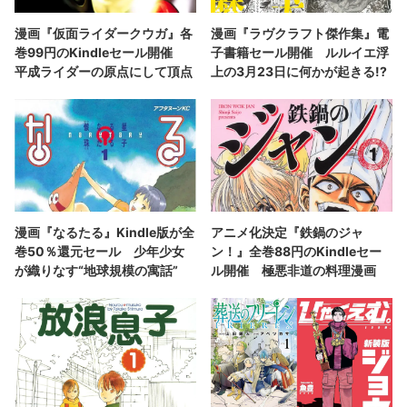
漫画『仮面ライダークウガ』各
漫画『ラヴクラフト傑作集』電
巻99円のKindleセール開催
子書籍セール開催 ルルイエ浮
平成ライダーの原点にして頂点
上の3月23日に何かが起きる!?
漫画『なるたる』Kindle版が全
アニメ化決定『鉄鍋のジャ
巻50％還元セール 少年少女
ン！』全巻88円のKindleセー
が織りなす“地球規模の寓話”
ル開催 極悪非道の料理漫画