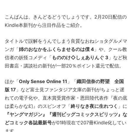
こんばんは、きんどるどうでしょうです。2月20日配信の
Kindle本新刊から注目作品をご紹介。
タイトルで誤解をうんでしまう良質なおねショタグルメマ
ンガ「
姉のおなかをふくらませるのは僕 4
」や、クール教
信者の妖怪コメディ「
もののけ◇しぇありんぐ 3
」など秋
田書店・講談社の新刊が一部20％ポイント還元で配信。
ほか「
Only Sense Online 11
」「
織田信奈の野望 全国
版 17
」など富士見ファンタジア文庫の新刊がちょっと遅
れての電子化や、直木賞受賞作家・恩田陸代表作『夜の底
は柔らかな幻』のスピンオフ「
終りなき夜に生れつく
」に
『ヤングマガジン』『週刊ビッグコミックスピリッツ』な
どコミック各誌最新号
が01時現在で207冊Kindle化してい
ます。