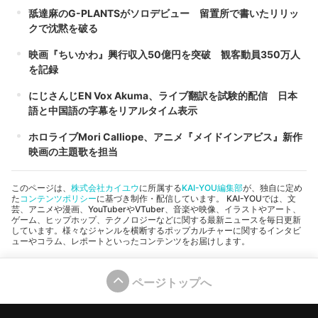
舐達麻のG-PLANTSがソロデビュー 留置所で書いたリリッ
クで沈黙を破る
映画『ちいかわ』興行収入50億円を突破 観客動員350万人
を記録
にじさんじEN Vox Akuma、ライブ翻訳を試験的配信 日本
語と中国語の字幕をリアルタイム表示
ホロライブMori Calliope、アニメ『メイドインアビス』新作
映画の主題歌を担当
このページは、
株式会社カイユウ
に所属する
KAI-YOU編集部
が、独自に定め
た
コンテンツポリシー
に基づき制作・配信しています。 KAI-YOUでは、文
芸、アニメや漫画、YouTuberやVTuber、音楽や映像、イラストやアート、
ゲーム、ヒップホップ、テクノロジーなどに関する最新ニュースを毎日更新
しています。様々なジャンルを横断するポップカルチャーに関するインタビ
ューやコラム、レポートといったコンテンツをお届けします。
ページトップへ