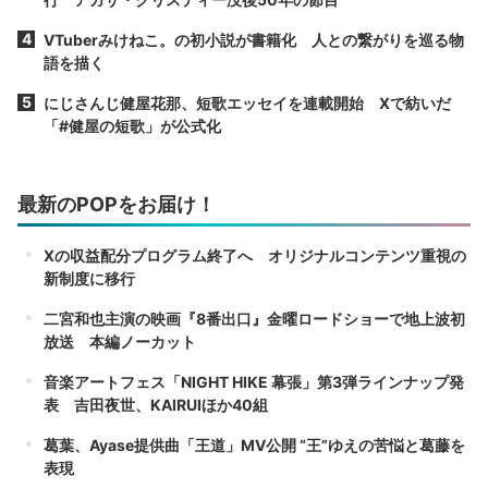
VTuberみけねこ。の初小説が書籍化 人との繋がりを巡る物
語を描く
にじさんじ健屋花那、短歌エッセイを連載開始 Xで紡いだ
「#健屋の短歌」が公式化
最新のPOPをお届け！
Xの収益配分プログラム終了へ オリジナルコンテンツ重視の
新制度に移行
二宮和也主演の映画『8番出口』金曜ロードショーで地上波初
放送 本編ノーカット
音楽アートフェス「NIGHT HIKE 幕張」第3弾ラインナップ発
表 吉田夜世、KAIRUIほか40組
葛葉、Ayase提供曲「王道」MV公開 “王”ゆえの苦悩と葛藤を
表現