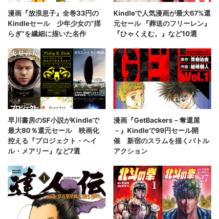
漫画『放浪息子』全巻33円の
Kindleで人気漫画が最大67%還
Kindleセール 少年少女の“揺
元セール 『葬送のフリーレン』
らぎ”を繊細に描いた名作
『ひゃくえむ。』など10選
早川書房のSF小説がKindleで
漫画『GetBackers－奪還屋
最大80％還元セール 映画化
－』Kindleで99円セール開
控える『プロジェクト・ヘイ
催 新宿のスラムを描くバトル
ル・メアリー』など7選
アクション