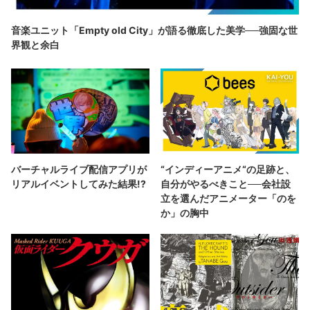
音楽ユニット「Empty old City」が語る徹底した美学──強固な世
界観と余白
バーチャルライブ配信アプリが
“インディーアニメ“の足跡と、
リアルイベントしてみた結果!?
自分がやるべきこと──会社設
立を選んだアニメーター「のを
か」の胸中