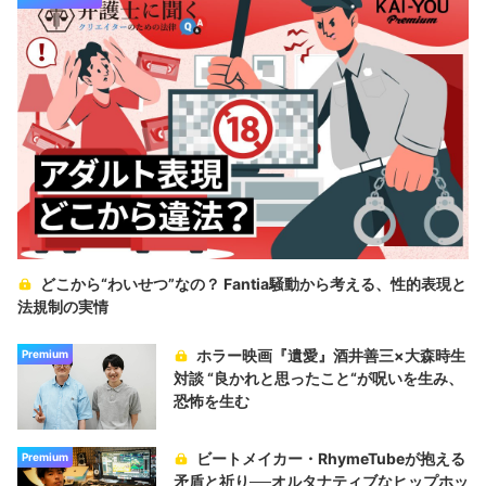
どこから“わいせつ”なの？ Fantia騒動から考える、性的表現と
法規制の実情
ホラー映画『遺愛』酒井善三×大森時生
Premium
対談 “良かれと思ったこと“が呪いを生み、
恐怖を生む
ビートメイカー・RhymeTubeが抱える
Premium
矛盾と祈り──オルタナティブなヒップホッ