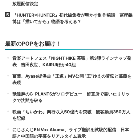
放題配信決定
『HUNTER×HUNTER』初代編集者が明かす制作秘話 冨樫義
博は「描いてから」物語を考える？
最新のPOPをお届け！
音楽アートフェス「NIGHT HIKE 幕張」第3弾ラインナップ発
表 吉田夜世、KAIRUIほか40組
葛葉、Ayase提供曲「王道」MV公開 “王”ゆえの苦悩と葛藤を
表現
舐達麻のG-PLANTSがソロデビュー 留置所で書いたリリッ
クで沈黙を破る
映画『ちいかわ』興行収入50億円を突破 観客動員350万人
を記録
にじさんじEN Vox Akuma、ライブ翻訳を試験的配信 日本
語と中国語の字幕をリアルタイム表示