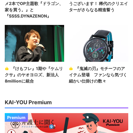
メ2本でOP主題歌『ドラゴン、
うございます！ 稀代のクリエイ
家を買う。』と
ターがさらなる精進誓う
『SSSS.DYNAZENON』
『けもフレ』1期や『ケムリ
『鬼滅の刃』モチーフのア
クサ』のヤオヨロズ、新法人
イテム登場 ファンなら気づく
8millionに統合
細かい仕掛けの数々
KAI-YOU Premium
Premium