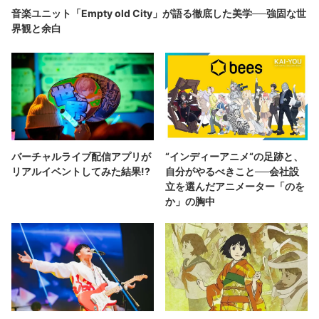
音楽ユニット「Empty old City」が語る徹底した美学──強固な世
界観と余白
バーチャルライブ配信アプリが
“インディーアニメ“の足跡と、
リアルイベントしてみた結果!?
自分がやるべきこと──会社設
立を選んだアニメーター「のを
か」の胸中