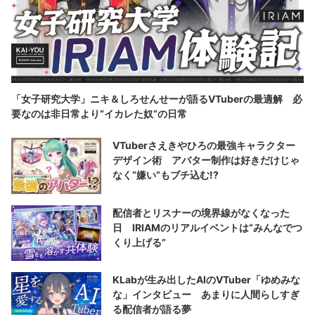
「女子研究大学」ニキ＆しろせんせーが語るVTuberの最適解 必
要なのは非日常より“イカレた奴”の日常
VTuberさえきやひろの最強キャラクター
デザイン術 アバター制作は好きだけじゃ
なく“嫌い”もブチ込む!?
配信者とリスナーの境界線がなくなった
日 IRIAMのリアルイベントは“みんなでつ
くり上げる”
KLabが生み出したAIのVTuber「ゆめみな
な」インタビュー あまりに人間らしすぎ
る配信者が語る夢