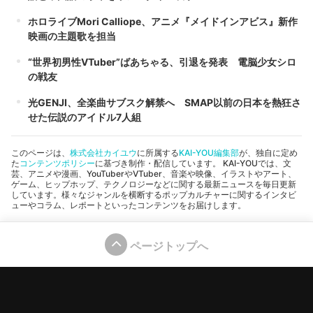
ホロライブMori Calliope、アニメ『メイドインアビス』新作
映画の主題歌を担当
“世界初男性VTuber”ばあちゃる、引退を発表 電脳少女シロ
の戦友
光GENJI、全楽曲サブスク解禁へ SMAP以前の日本を熱狂さ
せた伝説のアイドル7人組
このページは、
株式会社カイユウ
に所属する
KAI-YOU編集部
が、独自に定め
た
コンテンツポリシー
に基づき制作・配信しています。 KAI-YOUでは、文
芸、アニメや漫画、YouTuberやVTuber、音楽や映像、イラストやアート、
ゲーム、ヒップホップ、テクノロジーなどに関する最新ニュースを毎日更新
しています。様々なジャンルを横断するポップカルチャーに関するインタビ
ューやコラム、レポートといったコンテンツをお届けします。
ページトップへ