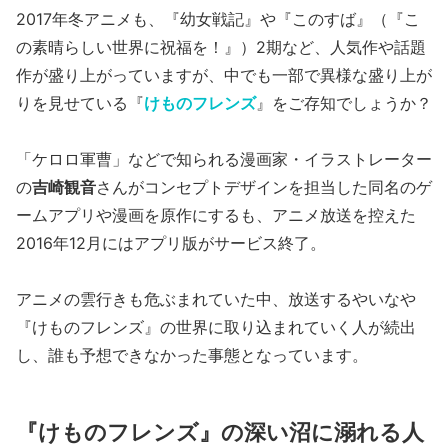
2017年冬アニメも、『幼女戦記』や『このすば』（『こ
の素晴らしい世界に祝福を！』）2期など、人気作や話題
作が盛り上がっていますが、中でも一部で異様な盛り上が
りを見せている『
けものフレンズ
』をご存知でしょうか？
「ケロロ軍曹」などで知られる漫画家・イラストレーター
の
吉崎観音
さんがコンセプトデザインを担当した同名のゲ
ームアプリや漫画を原作にするも、アニメ放送を控えた
2016年12月にはアプリ版がサービス終了。
アニメの雲行きも危ぶまれていた中、放送するやいなや
『けものフレンズ』の世界に取り込まれていく人が続出
し、誰も予想できなかった事態となっています。
『けものフレンズ』の深い沼に溺れる人