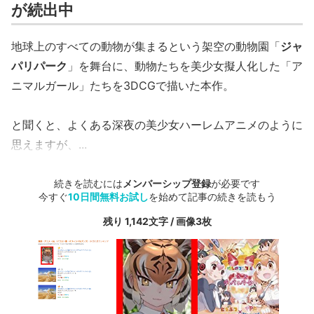
が続出中
地球上のすべての動物が集まるという架空の動物園「
ジャ
パリパーク
」を舞台に、動物たちを美少女擬人化した「ア
ニマルガール」たちを3DCGで描いた本作。
と聞くと、よくある深夜の美少女ハーレムアニメのように
思えますが、...
続きを読むには
メンバーシップ登録
が必要です
今すぐ
10日間無料お試し
を始めて記事の続きを読もう
残り 1,142文字 / 画像3枚