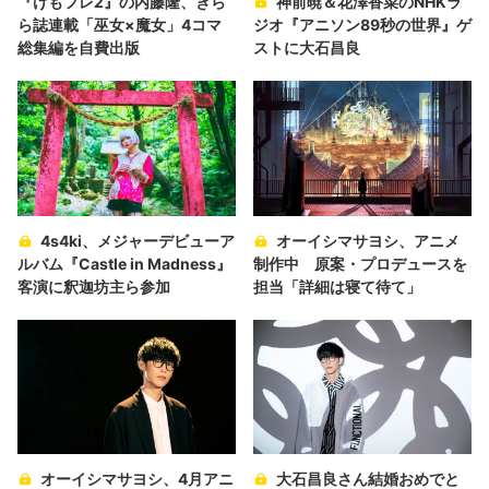
『けもフレ2』の内藤隆、きら
神前暁＆花澤香菜のNHKラ
ら誌連載「巫女×魔女」4コマ
ジオ『アニソン89秒の世界』ゲ
総集編を自費出版
ストに大石昌良
4s4ki、メジャーデビューア
オーイシマサヨシ、アニメ
ルバム『Castle in Madness』
制作中 原案・プロデュースを
客演に釈迦坊主ら参加
担当「詳細は寝て待て」
オーイシマサヨシ、4月アニ
大石昌良さん結婚おめでと