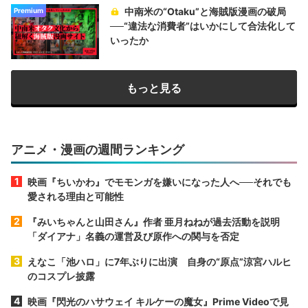
中南米の“Otaku”と海賊版漫画の破局
Premium
──“違法な消費者”はいかにして合法化して
いったか
もっと見る
アニメ・漫画の週間ランキング
映画『ちいかわ』でモモンガを嫌いになった人へ──それでも
愛される理由と可能性
『みいちゃんと山田さん』作者 亜月ねねが過去活動を説明
「ダイアナ」名義の運営及び原作への関与を否定
えなこ「池ハロ」に7年ぶりに出演 自身の“原点”涼宮ハルヒ
のコスプレ披露
映画『閃光のハサウェイ キルケーの魔女』Prime Videoで見