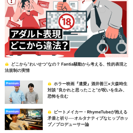
どこから“わいせつ”なの？ Fantia騒動から考える、性的表現と
法規制の実情
ホラー映画『遺愛』酒井善三×大森時生
Premium
対談 “良かれと思ったこと“が呪いを生み、
恐怖を生む
ビートメイカー・RhymeTubeが抱える
Premium
矛盾と祈り──オルタナティブなヒップホッ
プ／プロデューサー論