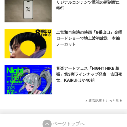
リジナルコンテンツ重視の新制度に
移行
二宮和也主演の映画『8番出口』金曜
ロードショーで地上波初放送 本編
ノーカット
音楽アートフェス「NIGHT HIKE 幕
張」第3弾ラインナップ発表 吉田夜
世、KAIRUIほか40組
> 新着記事をもっと見る
ページトップへ