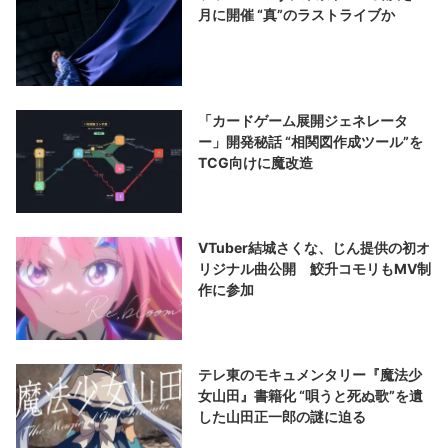
月に開催 “真”のラストライブか
「カードゲーム展開ジェネレータ
ー」開発秘話 “相関図作成ツール”を
TCG向けに魔改造
VTuber結城さくな、じん提供の初オ
リジナル曲公開 鮫升コモリもMV制
作に参加
テレ東のモキュメンタリー『魔法少
女山田』書籍化 “唄うと死ぬ歌”を遺
した山田正一郎の謎に迫る