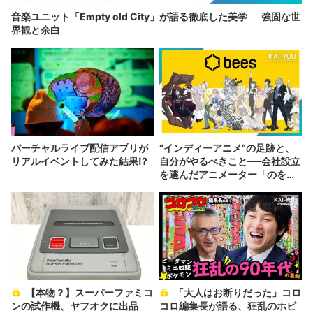
音楽ユニット「Empty old City」が語る徹底した美学──強固な世
界観と余白
バーチャルライブ配信アプリが
“インディーアニメ“の足跡と、
リアルイベントしてみた結果!?
自分がやるべきこと──会社設立
を選んだアニメーター「のを
か」の胸中
【本物？】スーパーファミコ
「大人はお断りだった」コロ
ンの試作機、ヤフオクに出品
コロ編集長が語る、狂乱のホビ