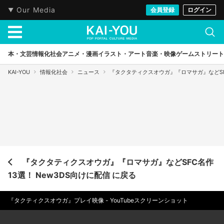
Our Media
会員登録
ログイン
本・文芸
情報化社会
アニメ・漫画
イラスト・アート
音楽・映像
ゲーム
ストリート
KAI-YOU
情報化社会
ニュース
『タクタティクスオウガ』『ロマサガ』などSFC
『タクタティクスオウガ』『ロマサガ』などSFC名作
13選！ New3DS向けに配信 に戻る
『タクティクスオウガ』プレイ映像 - YouTubeスクリーンショット