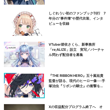
しぐれうい初のファンブック刊行 7
年分の“事件簿”や歴代衣装、インタ
ビューを収録
VTuber碧依さくら、新事務所
「re;ALIZE」設立 実写／バーチャ
ル問わず配信者を募集
『THE RIBBON HERO』五十嵐祐貴
監督が語る、現代のヒーロー像──手
塚治虫『リボンの騎士』の衝撃を再
演する
Xの収益配分プログラム終了へ オ