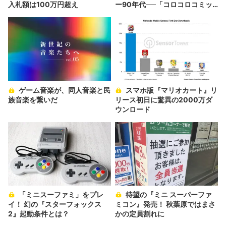
入札額は100万円超え
ー90年代──「コロコロコミッ
ク」前編
ゲーム音楽が、同人音楽と民
スマホ版『マリオカート』リ
族音楽を繋いだ
リース初日に驚異の2000万ダ
ウンロード
「ミニスーファミ」をプレ
待望の『ミニ スーパーファ
イ！ 幻の『スターフォックス
ミコン』発売！ 秋葉原ではまさ
2』起動条件とは？
かの定員割れに