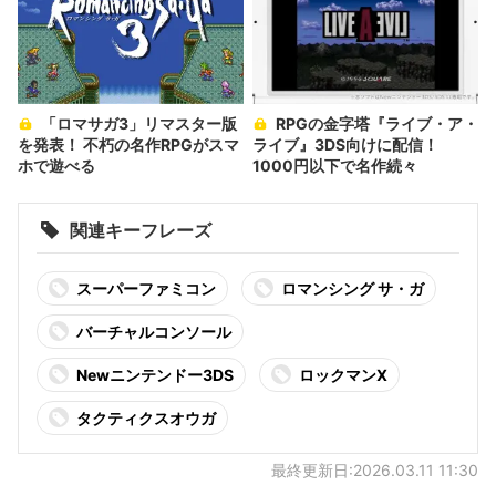
「ロマサガ3」リマスター版
RPGの金字塔『ライブ・ア・
を発表！ 不朽の名作RPGがスマ
ライブ』3DS向けに配信！
ホで遊べる
1000円以下で名作続々
関連キーフレーズ
スーパーファミコン
ロマンシング サ・ガ
バーチャルコンソール
Newニンテンドー3DS
ロックマンX
タクティクスオウガ
最終更新日:2026.03.11 11:30