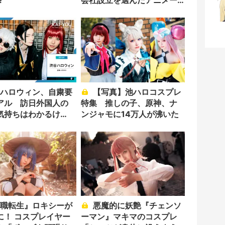
?
会社設立を選んだアニメー
ター「のをか」の胸中
【写真】池ハロコスプレ
アル 訪日外国人の
特集 推しの子、原神、ナ
気持ちはわかるけ
ンジャモに14万人が沸いた
悪魔的に妖艶『チェンソ
に！ コスプレイヤー
ーマン』マキマのコスプレ