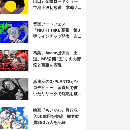
出口』金曜ロードショー
で地上波初放送 本編ノ
ーカット
音楽アートフェス
「NIGHT HIKE 幕張」第3
弾ラインナップ発表 吉
田夜世、KAIRUIほか40組
葛葉、Ayase提供曲「王
道」MV公開 “王”ゆえの苦
悩と葛藤を表現
舐達麻のG-PLANTSがソ
ロデビュー 留置所で書
いたリリックで沈黙を破
る
映画『ちいかわ』興行収
入50億円を突破 観客動
員350万人を記録