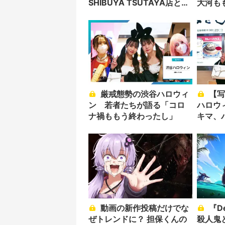
SHIBUYA TSUTAYA店とし
大河も
て24年営業
ました
厳戒態勢の渋谷ハロウィ
【写真】魑魅魍魎の渋谷
ン 若者たちが語る「コロ
ハロウ
ナ禍ももう終わったし」
キマ、
溢れた
動画の新作投稿だけでな
『Dead by Daylight』の
ぜトレンドに？ 担保くんの
殺人鬼