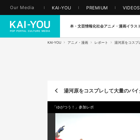
Our Media
KAI-YOU
PREMIUM
VIDEO
本・文芸
情報化社会
アニメ・漫画
イラス
KAI-YOU
アニメ・漫画
レポート
湯河原をコスプ
湯河原をコスプレして大量のバイ
「ゆがつう！」参加レポ