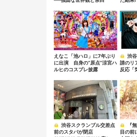
──強固な世界観と余白
た結果!
えなこ「池ハロ」に7年ぶり
渋谷ハロウィン、自粛要
に出演 自身の“原点”涼宮ハ
請のリ
ルヒのコスプレ披露
反応「
ど…」
渋谷スクランブル交差点
『無職転生』ロキシーが
前のスタバが閉店
目の前