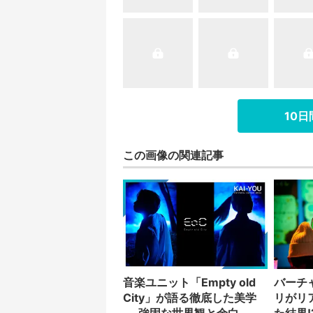
10
この画像の関連記事
音楽ユニット「Empty old
バーチ
City」が語る徹底した美学
リがリ