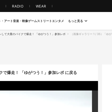
S
RADIO
WEAR
ト・アート
音楽・映像
ゲーム
ストリート
エンタメ
もっと見る
レして大量のバイクで爆走！ 「ゆがつう！」参加レポ
（画像ギャラリー 1 / 35）「
クで爆走！ 「ゆがつう！」参加レポ に戻る