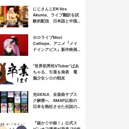
にじさんじEN Vox
Akuma、ライブ翻訳を試
験的配信 日本語と中国
語の字幕をリアルタイム
表示
ホロライブMori
Calliope、アニメ『メイ
ドインアビス』新作映画
の主題歌を担当
“世界初男性VTuber”ばあ
ちゃる、引退を発表 電
脳少女シロの戦友
光GENJI、全楽曲サブス
ク解禁へ SMAP以前の
日本を熱狂させた伝説の
アイドル7人組
『超かぐや姫！』公式ス
ピンオフ漫画が発表 “10年