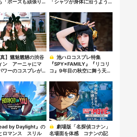
も「ポーズも頑張り
「シャツが身体に沿うよう
！」
に」表現
池ハロコスプレ特集
ィン アーニャにマ
『SPY×FAMILY』『リコリ
パワーのコスプレが
コ』9年目の秋空に舞う天使
夜
たち
劇場版「名探偵コナン」
とロマンス スリル
名場面を体感 コナンの記