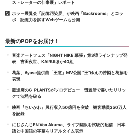
ストレーターの仕事展」レポート
ホラー展覧会「記憶汚染展」が映画『Backrooms』とコラ
ボ 記憶力を試すWebゲームも公開
最新のPOPをお届け！
音楽アートフェス「NIGHT HIKE 幕張」第3弾ラインナップ発
表 吉田夜世、KAIRUIほか40組
葛葉、Ayase提供曲「王道」MV公開 “王”ゆえの苦悩と葛藤を
表現
舐達麻のG-PLANTSがソロデビュー 留置所で書いたリリッ
クで沈黙を破る
映画『ちいかわ』興行収入50億円を突破 観客動員350万人
を記録
にじさんじEN Vox Akuma、ライブ翻訳を試験的配信 日本
語と中国語の字幕をリアルタイム表示