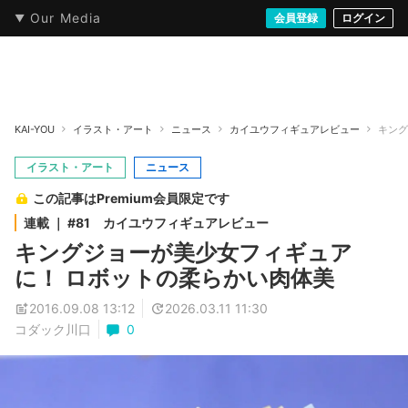
Our Media
本・文芸
情報化社会
アニメ・漫画
イラスト・アート
音楽・映像
会員登録
ゲーム
ログイン
ストリート
KAI-YOU
イラスト・アート
ニュース
カイユウフィギュアレビュー
キング
イラスト・アート
ニュース
この記事はPremium会員限定です
連載 ｜ #81 カイユウフィギュアレビュー
キングジョーが美少女フィギュア
に！ ロボットの柔らかい肉体美
2016.09.08 13:12
2026.03.11 11:30
コダック川口
0