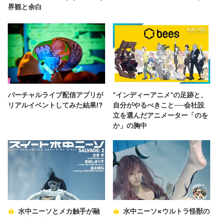
界観と余白
バーチャルライブ配信アプリが
“インディーアニメ“の足跡と、
リアルイベントしてみた結果!?
自分がやるべきこと──会社設
立を選んだアニメーター「のを
か」の胸中
水中ニーソとメカ触手が融
水中ニーソ×ウルトラ怪獣の