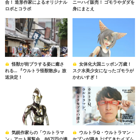
合！ 造形作家によるオリジナル
ニーハイ販売！ ゴモラやダダを
ロボとコラボ
身にまとえ
怪獣が街ブラする姿に癒さ
女体化大国ニッポン万歳！
れる… 『ウルトラ怪獣散歩』放
スク水美少女になったゴモラが
送決定！
かわいすぎ！
気鋭作家らの「ウルトラマ
ウルトラQ・ウルトラマン・
ン」アート展覧会 86万円の漆
セブンが築き上げてきたイズム