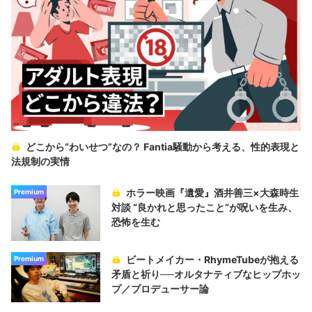
どこから“わいせつ”なの？ Fantia騒動から考える、性的表現と
法規制の実情
ホラー映画『遺愛』酒井善三×大森時生
Premium
対談 “良かれと思ったこと“が呪いを生み、
恐怖を生む
ビートメイカー・RhymeTubeが抱える
Premium
矛盾と祈り──オルタナティブなヒップホッ
プ／プロデューサー論