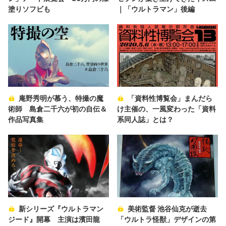
塗りソフビも
｜「ウルトラマン」後編
庵野秀明が慕う、特撮の魔
「資料性博覧会」まんだら
術師 島倉二千六が初の自伝＆
け主催の、一風変わった「資料
作品写真集
系同人誌」とは？
新シリーズ『ウルトラマン
美術監督 池谷仙克が逝去
ジード』開幕 主演は濱田龍
「ウルトラ怪獣」デザインの第