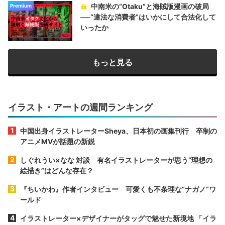
中南米の“Otaku”と海賊版漫画の破局
Premium
──“違法な消費者”はいかにして合法化して
いったか
もっと見る
イラスト・アートの週間ランキング
中国出身イラストレーターSheya、日本初の画集刊行 卒制の
アニメMVが話題の新鋭
しぐれうい×なな 対談 有名イラストレーターが思う“理想の
絵描き”はどんな存在？
『ちいかわ』作者インタビュー 可愛くも不条理な“ナガノ“ワ
ールド
イラストレーター×デザイナーがタッグで魅せた新境地 「イラ