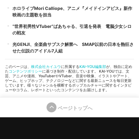
ホロライブMori Calliope、アニメ『メイドインアビス』新作
映画の主題歌を担当
“世界初男性VTuber”ばあちゃる、引退を発表 電脳少女シロ
の戦友
光GENJI、全楽曲サブスク解禁へ SMAP以前の日本を熱狂さ
せた伝説のアイドル7人組
このページは、
株式会社カイユウ
に所属する
KAI-YOU編集部
が、独自に定め
た
コンテンツポリシー
に基づき制作・配信しています。 KAI-YOUでは、文
芸、アニメや漫画、YouTuberやVTuber、音楽や映像、イラストやアート、
ゲーム、ヒップホップ、テクノロジーなどに関する最新ニュースを毎日更新
しています。様々なジャンルを横断するポップカルチャーに関するインタビ
ューやコラム、レポートといったコンテンツをお届けします。
ページトップへ