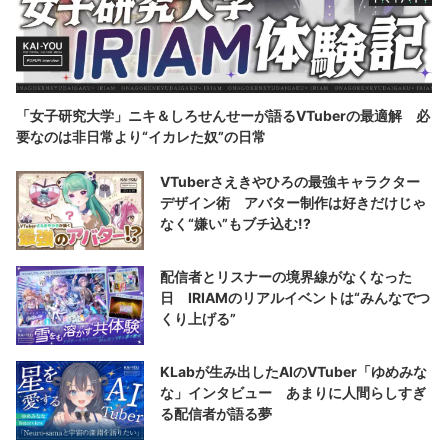
「女子研究大学」ニキ＆しろせんせーが語るVTuberの最適解 必
要なのは非日常より“イカレた奴”の日常
VTuberさえきやひろの最強キャラクター
デザイン術 アバター制作は好きだけじゃ
なく“嫌い”もブチ込む!?
配信者とリスナーの境界線がなくなった
日 IRIAMのリアルイベントは“みんなでつ
くり上げる”
KLabが生み出したAIのVTuber「ゆめみな
な」インタビュー あまりに人間らしすぎ
る配信者が語る夢