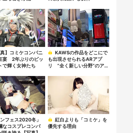
KAWSの作品をどこにで
狂宴 2年ぶりのビッ
も出現させられるARアプ
トで輝く女神たち
リ ”全く新しい分野”のアー
ト誕生
紅白よりも「コミケ」を
爛なコスプレコンパ
優先する理由
が咲き誇る【写真】