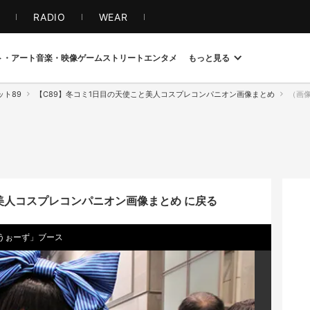
S
RADIO
WEAR
ト・アート
音楽・映像
ゲーム
ストリート
エンタメ
もっと見る
ット89
【C89】冬コミ1日目の天使こと美人コスプレコンパニオン画像まとめ
（画像ギ
美人コスプレコンパニオン画像まとめ に戻る
うぉーず」ブース