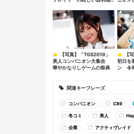
に語彙も溶ける
【写真】「TGS2019」
【写真】コミケ（C96）
美人コンパニオン大集合
初日を
華やかなりしゲームの祭典
ン 令
ック
関連キーフレーズ
コンパニオン
C89
冬コミ
美人
Hap
企業
アクティヴレイド