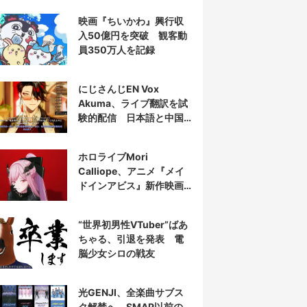
映画『ちいかわ』興行収
入50億円を突破 観客動
員350万人を記録
にじさんじEN Vox
Akuma、ライブ翻訳を試
験的配信 日本語と中国
語の字幕をリアルタイム
表示
ホロライブMori
Calliope、アニメ『メイ
ドインアビス』新作映画
の主題歌を担当
“世界初男性VTuber”ばあ
ちゃる、引退を発表 電
脳少女シロの戦友
光GENJI、全楽曲サブス
ク解禁へ SMAP以前の