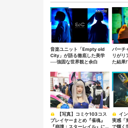
音楽ユニット「Empty old
バーチ
City」が語る徹底した美学
リがリ
──強固な世界観と余白
た結果!
【写真】コミケ103コス
インディーゲームの勢い
プレイヤーまとめ『雀魂』
実感「
『崩壊：スターレイル』に
で輝く