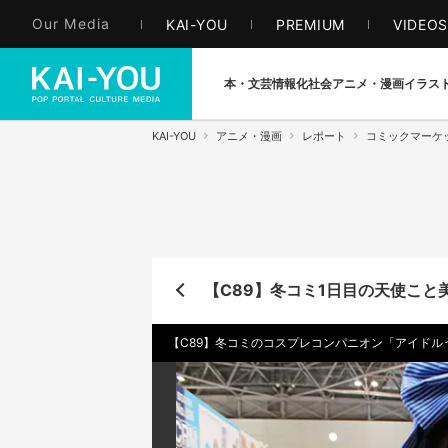
Our Media
KAI-YOU
PREMIUM
VIDEO
本・文芸
情報化社会
アニメ・漫画
イラス
KAI-YOU
アニメ・漫画
レポート
コミックマーケ
【C89】冬コミ1日目の天使こと
【C89】冬コミのコスプレコンパニオン「アイドル