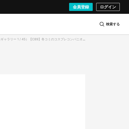
会員登録
ログイン
検索する
ャラリー 1 / 45）【C89】冬コミのコスプレコンパニオン「アイドルうぉーず」ブース