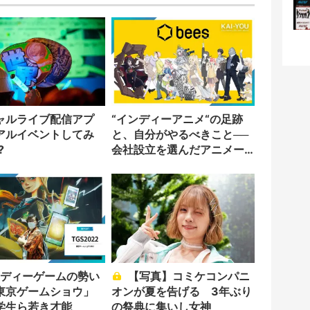
ャルライブ配信アプ
“インディーアニメ“の足跡
アルイベントしてみ
と、自分がやるべきこと──
?
会社設立を選んだアニメー
ター「のをか」の胸中
【写真】コミケコンパニ
東京ゲームショウ」
オンが夏を告げる 3年ぶり
学生ら若き才能
の祭典に集いし女神