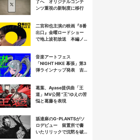
了へ オリジナルコンテ
ンツ重視の新制度に移行
二宮和也主演の映画『8番
出口』金曜ロードショー
で地上波初放送 本編ノ
ーカット
音楽アートフェス
「NIGHT HIKE 幕張」第3
弾ラインナップ発表 吉
田夜世、KAIRUIほか40組
葛葉、Ayase提供曲「王
道」MV公開 “王”ゆえの苦
悩と葛藤を表現
舐達麻のG-PLANTSがソ
ロデビュー 留置所で書
いたリリックで沈黙を破
る