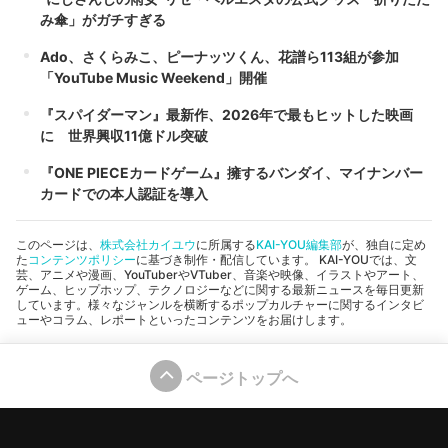
み傘」がガチすぎる
Ado、さくらみこ、ピーナッツくん、花譜ら113組が参加
「YouTube Music Weekend」開催
『スパイダーマン』最新作、2026年で最もヒットした映画
に 世界興収11億ドル突破
『ONE PIECEカードゲーム』擁するバンダイ、マイナンバー
カードでの本人認証を導入
このページは、
株式会社カイユウ
に所属する
KAI-YOU編集部
が、独自に定め
た
コンテンツポリシー
に基づき制作・配信しています。 KAI-YOUでは、文
芸、アニメや漫画、YouTuberやVTuber、音楽や映像、イラストやアート、
ゲーム、ヒップホップ、テクノロジーなどに関する最新ニュースを毎日更新
しています。様々なジャンルを横断するポップカルチャーに関するインタビ
ューやコラム、レポートといったコンテンツをお届けします。
ページトップへ