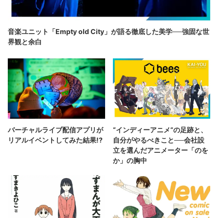
音楽ユニット「Empty old City」が語る徹底した美学──強固な世
界観と余白
バーチャルライブ配信アプリが
“インディーアニメ“の足跡と、
リアルイベントしてみた結果!?
自分がやるべきこと──会社設
立を選んだアニメーター「のを
か」の胸中