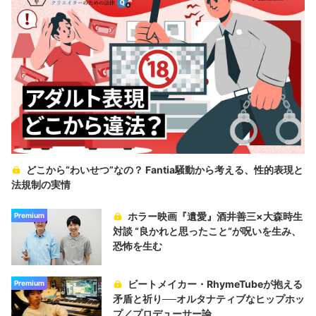
どこから“わいせつ”なの？ Fantia騒動から考える、性的表現と
法規制の実情
ホラー映画『遺愛』酒井善三×大森時生
Premium
対談 “良かれと思ったこと“が呪いを生み、
恐怖を生む
ビートメイカー・RhymeTubeが抱える
Premium
矛盾と祈り──オルタナティブなヒップホッ
プ／プロデューサー論