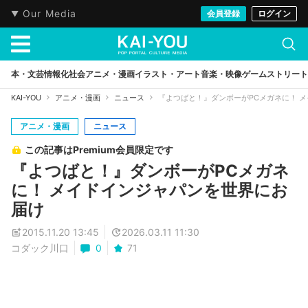
Our Media
会員登録
ログイン
本・文芸
情報化社会
アニメ・漫画
イラスト・アート
音楽・映像
ゲーム
ストリート
KAI-YOU
アニメ・漫画
ニュース
『よつばと！』ダンボーがPCメガネに！ 
アニメ・漫画
ニュース
この記事はPremium会員限定です
『よつばと！』ダンボーがPCメガネ
に！ メイドインジャパンを世界にお
届け
2015.11.20 13:45
2026.03.11 11:30
コダック川口
0
71