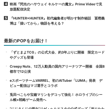
映画『閃光のハサウェイ キルケーの魔女』Prime Videoで見
放題配信決定
『HUNTER×HUNTER』初代編集者が明かす制作秘話 冨樫義
博は「描いてから」物語を考える？
最新のPOPをお届け！
「ずとまよTCG」の公式大会、約3年ぶりに開催 限定カード
やグッズも登場
Creepy Nuts、12万人動員の国内アリーナツアー開催 全国8
都市で12公演
eスポーツチームVARREL、初のAITuber「LUMA」発表 デ
ビュー配信はマゴ選手とコラボ
兎田ぺこらや宝鐘マリンをデコって強化！ ホロライブのシー
ル帳×戦略ゲーム発売へ
“にじさんじの雨女”リゼ・ヘルエスタの公式グッズ「折りたた