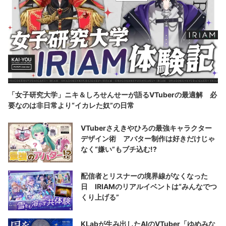
「女子研究大学」ニキ＆しろせんせーが語るVTuberの最適解 必
要なのは非日常より“イカレた奴”の日常
VTuberさえきやひろの最強キャラクター
デザイン術 アバター制作は好きだけじゃ
なく“嫌い”もブチ込む!?
配信者とリスナーの境界線がなくなった
日 IRIAMのリアルイベントは“みんなでつ
くり上げる”
KLabが生み出したAIのVTuber「ゆめみな