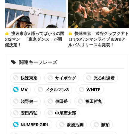
快速東京×踊ってばかりの国
快速東京 渋谷クラブクアト
の2マン 「東京ダンス」が開
ロでのワンマンライブ＆3rdア
催決定！
ルバムリリースを発表！
関連キーフレーズ
快速東京
サイボウグ
光る剣道着
MV
メタルマン3
WHITE
淺野健一
泉田岳
福田哲丸
安田昂弘
中尾憲太郎
NUMBER GIRL
浪漫活劇
脈拍