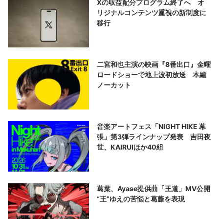
Xの収益配分プログラム終了へ オ
リジナルコンテンツ重視の新制度に
移行
二宮和也主演の映画『8番出口』金曜
ロードショーで地上波初放送 本編
ノーカット
音楽アートフェス「NIGHT HIKE 幕
張」第3弾ラインナップ発表 吉田夜
世、KAIRUIほか40組
葛葉、Ayase提供曲「王道」MV公開
“王”ゆえの苦悩と葛藤を表現