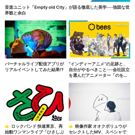
音楽ユニット「Empty old City」が語る徹底した美学──強固な世
界観と余白
バーチャルライブ配信アプリが
“インディーアニメ“の足跡と、
リアルイベントしてみた結果!?
自分がやるべきこと──会社設立
を選んだアニメーター「のを
か」の胸中
ロックバンド 快速東京、再
映像作家 オオクボリュウが
始動ワンマンライブ「ひさしぶ
セレクトしたMV、スペシャで