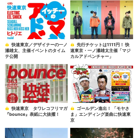
快速東京／デザイナーの一ノ
先行チケットは1111円！ 快
瀬雄太、主催イベントのタイム
速東京・一ノ瀬雄太主催「マジ
テ公開
カルアドベンチャー」
快速東京 タワレコフリマガ
ゴールデン進出！ 「モヤさ
『bounce』表紙に大抜擢！
ま」エンディング楽曲に快速東
京