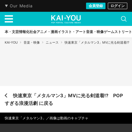
Our Media
会員登録
ログイン
本・文芸
情報化社会
アニメ・漫画
イラスト・アート
音楽・映像
ゲーム
ストリート
KAI-YOU
音楽・映像
ニュース
快速東京「メタルマン3」MVに光る剣道着!?
快速東京「メタルマン3」MVに光る剣道着!? POP
すぎる浪漫活劇 に戻る
快速東京「メタルマン3」／画像は動画のキャプチャ