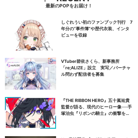
最新のPOPをお届け！
しぐれうい初のファンブック刊行 7
年分の“事件簿”や歴代衣装、インタ
ビューを収録
VTuber碧依さくら、新事務所
「re;ALIZE」設立 実写／バーチャ
ル問わず配信者を募集
『THE RIBBON HERO』五十嵐祐貴
監督が語る、現代のヒーロー像──手
塚治虫『リボンの騎士』の衝撃を再
演する