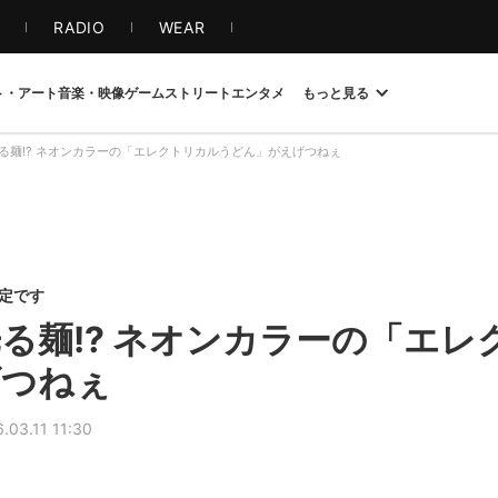
S
RADIO
WEAR
ト・アート
音楽・映像
ゲーム
ストリート
エンタメ
もっと見る
る麺!? ネオンカラーの「エレクトリカルうどん」がえげつねぇ
限定です
る麺!? ネオンカラーの「エレ
げつねぇ
.03.11 11:30