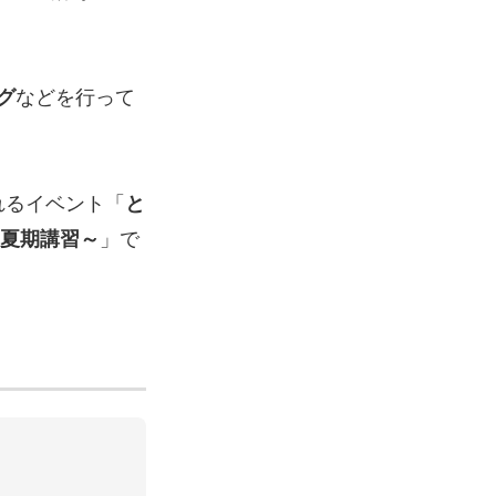
グ
などを行って
されるイベント「
と
の夏期講習～
」で