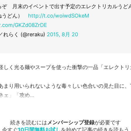
るぞ 月末のイベントで出す予定のエレクトリカルうど
ねうどん）
http://t.co/woiwdSOkeM
ter.com/GKZd08ZrDE
れらく (@reraku)
2015, 8月 20
怪しく光る麺やスープを使った衝撃の一品「エレクトリ
まり用いられないような毒々しい色合いの見た目に、Twi
ネェ
」「
攻め...
続きを読むには
メンバーシップ登録
が必要です
今すぐ
10日間無料お試し
を始めて記事の続きを読もう