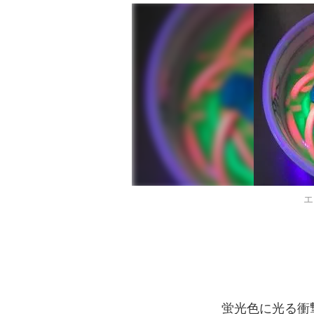
エ
蛍光色に光る衝