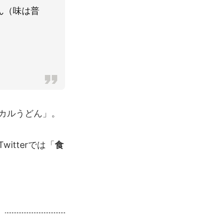
ん（味は普
カルうどん」。
tterでは「
食