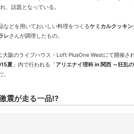
投稿され、話題となっている。
品などを用いておいしい料理をつくる
ケミカルクッキン
ラレ
さんが調理したもの。
大阪のライブハウス・Loft PlusOne Westにて開催
15夏
」内で行われる「
アリエナイ理科 in 関西 ～狂乱
だ。
激震が走る一品!?