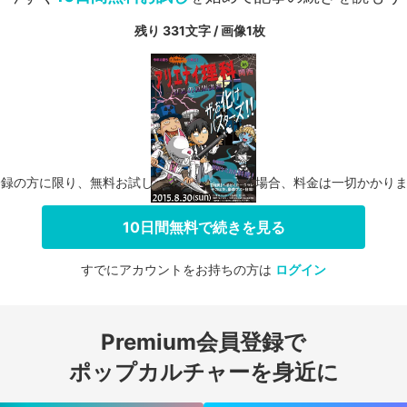
残り 331文字 / 画像1枚
登録の方に限り、無料お試し期間中に解約した場合、料金は一切かかり
10日間無料で続きを見る
すでにアカウントをお持ちの方は
ログイン
会員登録する
Premium会員登録で
ログインする
ポップカルチャーを身近に