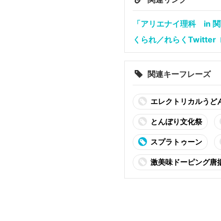
「アリエナイ理科 in 
くられ／れらくTwitter
関連キーフレーズ
エレクトリカルうど
とんぼり文化祭
スプラトゥーン
激美味ドーピング唐