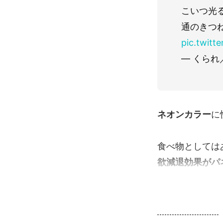
こいつ光
通のきつ
pic.twit
— くられ／
ネオンカラー
に
食べ物としてはあ
欲減退効果がパ