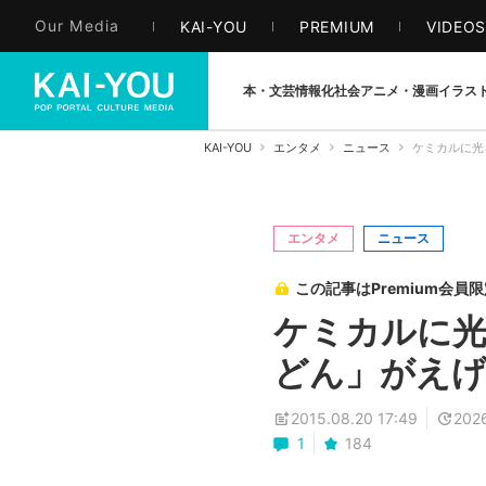
Our Media
KAI-YOU
PREMIUM
VIDEO
本・文芸
情報化社会
アニメ・漫画
イラス
KAI-YOU
エンタメ
ニュース
ケミカルに光
エンタメ
ニュース
この記事はPremium会員
ケミカルに光
どん」がえ
2015.08.20 17:49
2026
1
184