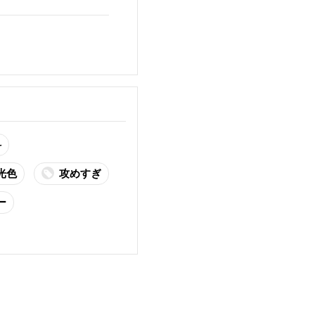
科
光色
攻めすぎ
ー