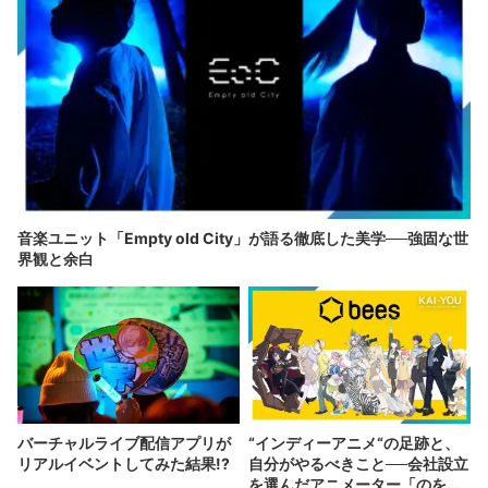
音楽ユニット「Empty old City」が語る徹底した美学──強固な世
界観と余白
バーチャルライブ配信アプリが
“インディーアニメ“の足跡と、
リアルイベントしてみた結果!?
自分がやるべきこと──会社設立
を選んだアニメーター「のを