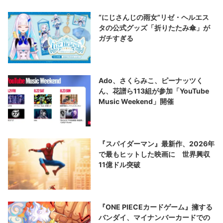
“にじさんじの雨女”リゼ・ヘルエス
タの公式グッズ「折りたたみ傘」が
ガチすぎる
Ado、さくらみこ、ピーナッツく
ん、花譜ら113組が参加「YouTube
Music Weekend」開催
『スパイダーマン』最新作、2026年
で最もヒットした映画に 世界興収
11億ドル突破
『ONE PIECEカードゲーム』擁する
バンダイ、マイナンバーカードでの