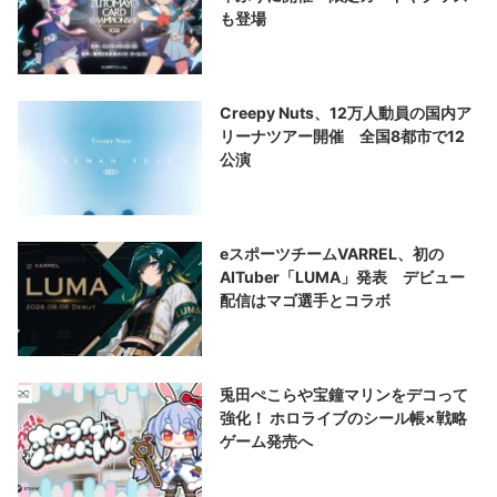
も登場
Creepy Nuts、12万人動員の国内ア
リーナツアー開催 全国8都市で12
公演
eスポーツチームVARREL、初の
AITuber「LUMA」発表 デビュー
配信はマゴ選手とコラボ
兎田ぺこらや宝鐘マリンをデコって
強化！ ホロライブのシール帳×戦略
ゲーム発売へ