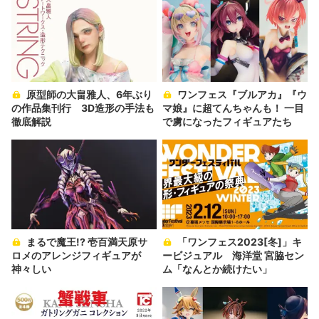
原型師の大畠雅人、6年ぶり
ワンフェス『ブルアカ』『ウ
の作品集刊行 3D造形の手法も
マ娘』に超てんちゃんも！ 一目
徹底解説
で虜になったフィギュアたち
まるで魔王!? 壱百満天原サ
「ワンフェス2023[冬]」キ
ロメのアレンジフィギュアが
ービジュアル 海洋堂 宮脇セン
神々しい
ム「なんとか続けたい」