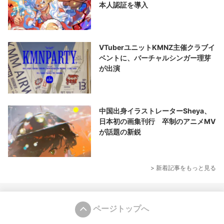
本人認証を導入
VTuberユニットKMNZ主催クラブイ
ベントに、バーチャルシンガー理芽
が出演
中国出身イラストレーターSheya、
日本初の画集刊行 卒制のアニメMV
が話題の新鋭
> 新着記事をもっと見る
ページトップへ