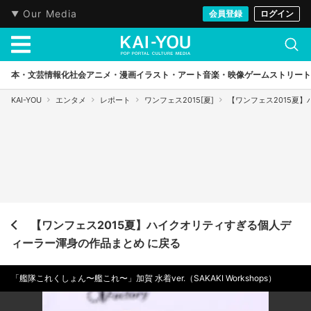
Our Media
会員登録
ログイン
本・文芸
情報化社会
アニメ・漫画
イラスト・アート
音楽・映像
ゲーム
ストリート
KAI-YOU
エンタメ
レポート
ワンフェス2015[夏]
【ワンフェス2015夏
【ワンフェス2015夏】ハイクオリティすぎる個人デ
ィーラー渾身の作品まとめ に戻る
「艦隊これくしょん〜艦これ〜」加賀 水着ver.（SAKAKI Workshops）