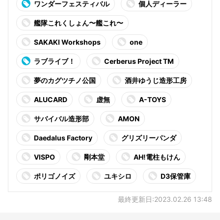
ワンダーフェスティバル
個人ディーラー
艦隊これくしょん〜艦これ〜
SAKAKI Workshops
one
ラブライブ！
Cerberus Project TM
夢のカグツチノ公国
酒井ゆうじ造形工房
ALUCARD
虚無
A-TOYS
サバイバル造形部
AMON
Daedalus Factory
グリズリーパンダ
VISPO
剛本堂
AH!電柱もけん
ポリゴノイズ
ユキシロ
D3保管庫
最終更新日:2023.02.26 13:48