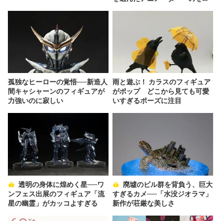
か」の胸中
孤独なヒーローの覚悟──新造人
雨と遊ぶ！ カラスのフィギュア
間キャシャーンのフィギュアが
がポップ どこから見ても可愛
力強いのに寂しい
いすぎるポーズに注目
透明の身体に煌めく星──ワ
廃墟のビル群を背負う、巨大
ンフェス出展のフィギュア「流
すぎるカメ──「水没ジオラマ」
星の幽霊」がカッコよすぎる
新作が荘厳な美しさ