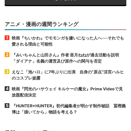
アニメ・漫画の週間ランキング
映画『ちいかわ』でモモンガを嫌いになった人へ──それでも
愛される理由と可能性
『みいちゃんと山田さん』作者 亜月ねねが過去活動を説明
「ダイアナ」名義の運営及び原作への関与を否定
えなこ「池ハロ」に7年ぶりに出演 自身の“原点”涼宮ハルヒ
のコスプレ披露
映画『閃光のハサウェイ キルケーの魔女』Prime Videoで見
放題配信決定
『HUNTER×HUNTER』初代編集者が明かす制作秘話 冨樫義
博は「描いてから」物語を考える？