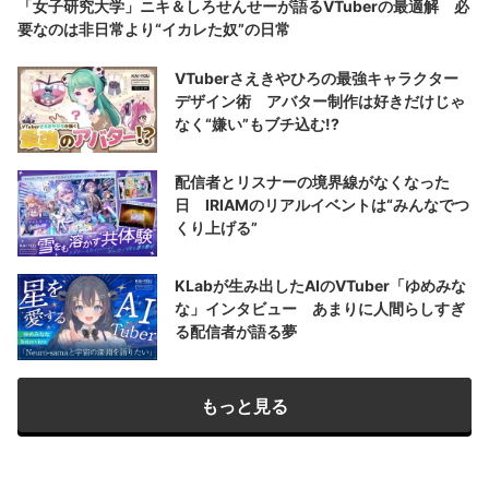
「女子研究大学」ニキ＆しろせんせーが語るVTuberの最適解 必
要なのは非日常より“イカレた奴”の日常
VTuberさえきやひろの最強キャラクター
デザイン術 アバター制作は好きだけじゃ
なく“嫌い”もブチ込む!?
配信者とリスナーの境界線がなくなった
日 IRIAMのリアルイベントは“みんなでつ
くり上げる”
KLabが生み出したAIのVTuber「ゆめみな
な」インタビュー あまりに人間らしすぎ
る配信者が語る夢
もっと見る