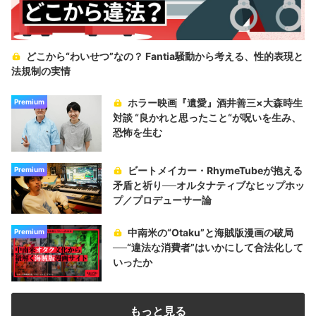
どこから“わいせつ”なの？ Fantia騒動から考える、性的表現と
法規制の実情
ホラー映画『遺愛』酒井善三×大森時生
Premium
対談 “良かれと思ったこと“が呪いを生み、
恐怖を生む
ビートメイカー・RhymeTubeが抱える
Premium
矛盾と祈り──オルタナティブなヒップホッ
プ／プロデューサー論
中南米の“Otaku”と海賊版漫画の破局
Premium
──“違法な消費者”はいかにして合法化して
いったか
もっと見る