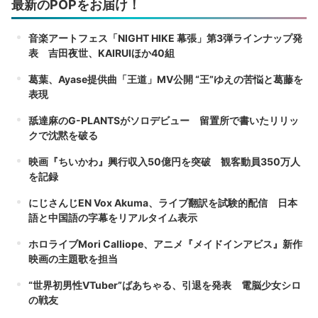
最新のPOPをお届け！
音楽アートフェス「NIGHT HIKE 幕張」第3弾ラインナップ発
表 吉田夜世、KAIRUIほか40組
葛葉、Ayase提供曲「王道」MV公開 “王”ゆえの苦悩と葛藤を
表現
舐達麻のG-PLANTSがソロデビュー 留置所で書いたリリッ
クで沈黙を破る
映画『ちいかわ』興行収入50億円を突破 観客動員350万人
を記録
にじさんじEN Vox Akuma、ライブ翻訳を試験的配信 日本
語と中国語の字幕をリアルタイム表示
ホロライブMori Calliope、アニメ『メイドインアビス』新作
映画の主題歌を担当
“世界初男性VTuber”ばあちゃる、引退を発表 電脳少女シロ
の戦友