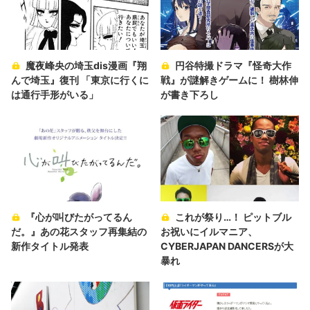
魔夜峰央の埼玉dis漫画『翔
円谷特撮ドラマ『怪奇大作
んで埼玉』復刊 「東京に行くに
戦』が謎解きゲームに！ 樹林伸
は通行手形がいる」
が書き下ろし
『心が叫びたがってるん
これが祭り…！ ピットブル
だ。』あの花スタッフ再集結の
お祝いにイルマニア、
新作タイトル発表
CYBERJAPAN DANCERSが大
暴れ