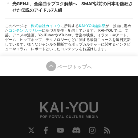
光GENJI、全楽曲サブスク解禁へ SMAP以前の日本を熱狂さ
せた伝説のアイドル7人組
このページは、
株式会社カイユウ
に所属する
KAI-YOU編集部
が、独自に定め
た
コンテンツポリシー
に基づき制作・配信しています。 KAI-YOUでは、文
芸、アニメや漫画、YouTuberやVTuber、音楽や映像、イラストやアート、
ゲーム、ヒップホップ、テクノロジーなどに関する最新ニュースを毎日更新
しています。様々なジャンルを横断するポップカルチャーに関するインタビ
ューやコラム、レポートといったコンテンツをお届けします。
ページトップへ