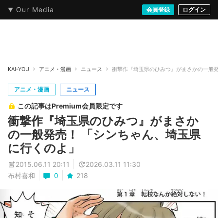
Our Media
本・文芸
情報化社会
アニメ・漫画
イラスト・アート
音楽・映像
会員登録
ゲーム
ログイン
ストリート
KAI-YOU
アニメ・漫画
ニュース
衝撃作『埼玉県のひみつ』がまさかの一般発
アニメ・漫画
ニュース
この記事はPremium会員限定です
衝撃作『埼玉県のひみつ』がまさか
の一般発売！ 「シンちゃん、埼玉県
に行くのよ」
2015.06.11 20:11
2026.03.11 11:30
布村喜和
0
218