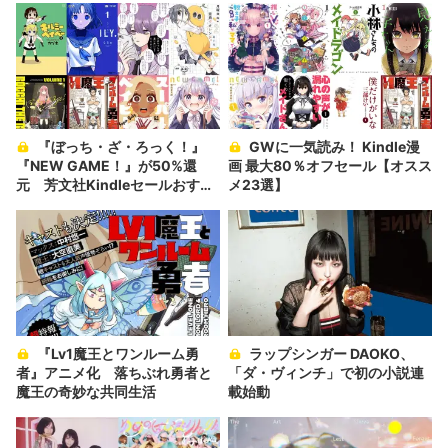
『ぼっち・ざ・ろっく！』
GWに一気読み！ Kindle漫
『NEW GAME！』が50%還
画 最大80％オフセール【オスス
元 芳文社Kindleセールおすす
メ23選】
め11選
『Lv1魔王とワンルーム勇
ラップシンガー DAOKO、
者』アニメ化 落ちぶれ勇者と
「ダ・ヴィンチ」で初の小説連
魔王の奇妙な共同生活
載始動