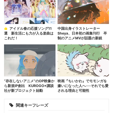
アイドル春の応援ソング11
中国出身イラストレーター
選 新生活にも力が入る楽曲は
Sheya、日本初の画集刊行 卒
これだ！
制のアニメMVが話題の新鋭
“存在しないアニメ”のOP映像か
映画『ちいかわ』でモモンガを
ら新規IP創出 KUROGO×講談
嫌いになった人へ──それでも愛
社が新プロジェクト始動
される理由と可能性
関連キーフレーズ