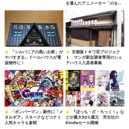
を選んだアニメーター「のを
か」の胸中
「シルバニアの黒いお家」が
京都版トキワ荘プロジェク
ヤバすぎる… ドールハウスが電
ト マンガ家志望者専用のシェ
波物件に！
アハウス入居者募集
「ボンバーマン」新作に「メ
『ぼっち・ざ・ろっく！』な
タルギア」スネークなどコナミ
どが最大50%還元 芳文社の
人気キャラも参戦
Kindleセール開催