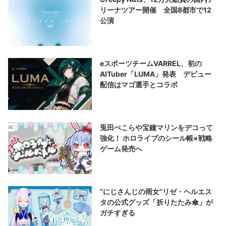
リーナツアー開催 全国8都市で12
公演
eスポーツチームVARREL、初の
AITuber「LUMA」発表 デビュー
配信はマゴ選手とコラボ
兎田ぺこらや宝鐘マリンをデコって
強化！ ホロライブのシール帳×戦略
ゲーム発売へ
“にじさんじの雨女”リゼ・ヘルエス
タの公式グッズ「折りたたみ傘」が
ガチすぎる