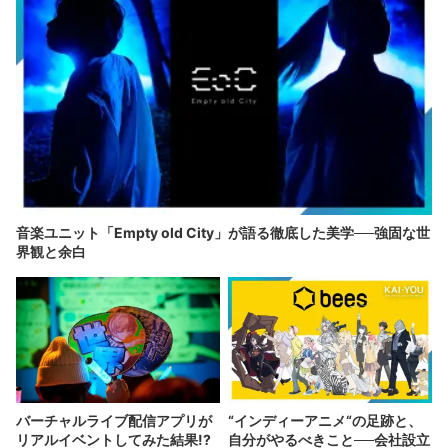
音楽ユニット「Empty old City」が語る徹底した美学──強固な世
界観と余白
バーチャルライブ配信アプリが
“インディーアニメ“の足跡と、
リアルイベントしてみた結果!?
自分がやるべきこと──会社設立