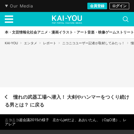
Our Media
会員登録
ログイン
本・文芸
情報化社会
アニメ・漫画
イラスト・アート
音楽・映像
ゲーム
ストリート
KAI-YOU
エンタメ
レポート
ニコニコユーザー記者が取材してみたっ！
憧
憧れの武器工場へ潜入！ 大剣やハンマーをつくり続け
る男とは？ に戻る
ニコニコ超会議2015の様子 左からjetだよ、あおいたん、（○д○透）、レ
アレア