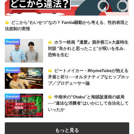
どこから“わいせつ”なの？ Fantia騒動から考える、性的表現と
法規制の実情
ホラー映画『遺愛』酒井善三×大森時生
Premium
対談 “良かれと思ったこと“が呪いを生み、
恐怖を生む
ビートメイカー・RhymeTubeが抱える
Premium
矛盾と祈り──オルタナティブなヒップホッ
プ／プロデューサー論
中南米の“Otaku”と海賊版漫画の破局
Premium
──“違法な消費者”はいかにして合法化して
いったか
もっと見る