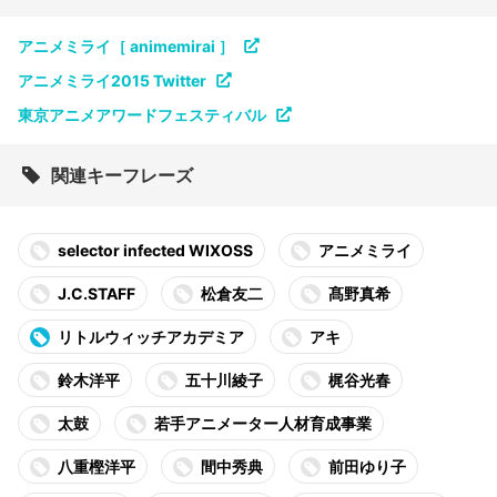
アニメミライ［ animemirai ］
アニメミライ2015 Twitter
東京アニメアワードフェスティバル
関連キーフレーズ
selector infected WIXOSS
アニメミライ
J.C.STAFF
松倉友二
髙野真希
リトルウィッチアカデミア
アキ
鈴木洋平
五十川綾子
梶谷光春
太鼓
若手アニメーター人材育成事業
八重樫洋平
間中秀典
前田ゆり子