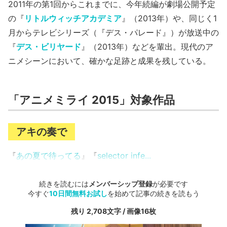
2011年の第1回からこれまでに、今年続編が劇場公開予定
の『
リトルウィッチアカデミア
』（2013年）や、同じく1
月からテレビシリーズ（『デス・パレード』）が放送中の
『
デス・ビリヤード
』（2013年）などを輩出。現代のア
ニメシーンにおいて、確かな足跡と成果を残している。
「アニメミライ 2015」対象作品
アキの奏で
『
あの夏で待ってる
』『
selector infe...
続きを読むには
メンバーシップ登録
が必要です
今すぐ
10日間無料お試し
を始めて記事の続きを読もう
残り 2,708文字 / 画像16枚