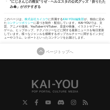
“にじさんじの雨女”リゼ・ヘルエスタの公式グッズ「折りたた
み傘」がガチすぎる
このページは、
株式会社カイユウ
に所属する
KAI-YOU編集部
が、独自に定め
た
コンテンツポリシー
に基づき制作・配信しています。 KAI-YOUでは、文
芸、アニメや漫画、YouTuberやVTuber、音楽や映像、イラストやアート、
ゲーム、ヒップホップ、テクノロジーなどに関する最新ニュースを毎日更新
しています。様々なジャンルを横断するポップカルチャーに関するインタビ
ューやコラム、レポートといったコンテンツをお届けします。
ページトップへ