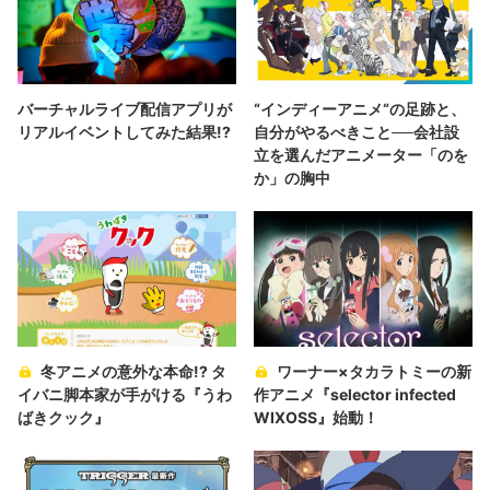
バーチャルライブ配信アプリが
“インディーアニメ“の足跡と、
リアルイベントしてみた結果!?
自分がやるべきこと──会社設
立を選んだアニメーター「のを
か」の胸中
冬アニメの意外な本命!? タ
ワーナー×タカラトミーの新
イバニ脚本家が手がける『うわ
作アニメ『selector infected
ばきクック』
WIXOSS』始動！