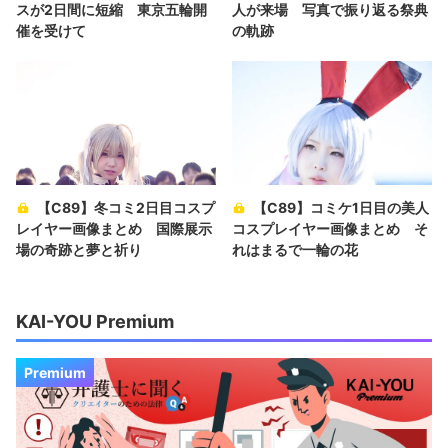
スが2日間に短縮 東京五輪開
人が来場 写真で振り返る祭典
催を受けて
の軌跡
【C89】冬コミ2日目コスプ
【C89】コミケ1日目の美人
レイヤー画像まとめ 国際展示
コスプレイヤー画像まとめ そ
場の奇跡と夢と祈り
れはまるで一輪の花
KAI-YOU Premium
Premium