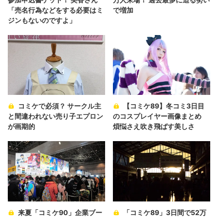
「売名行為などをする必要はミ
で増加
ジンもないのですよ」
コミケで必須？ サークル主
【コミケ89】冬コミ3日目
と間違われない売り子エプロン
のコスプレイヤー画像まとめ
が画期的
煩悩さえ吹き飛ばす美しさ
来夏「コミケ90」企業ブー
「コミケ89」3日間で52万