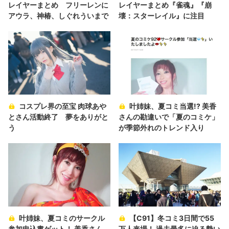
レイヤーまとめ フリーレンに
レイヤーまとめ『雀魂』『崩
アウラ、神椿、しぐれういまで
壊：スターレイル』に注目
コスプレ界の至宝 肉球あや
叶姉妹、夏コミ当選!? 美香
とさん活動終了 夢をありがと
さんの勘違いで「夏のコミケ」
う
が季節外れのトレンド入り
叶姉妹、夏コミのサークル
【C91】冬コミ3日間で55
参加申込書ゲット！ 美香さん
万人来場！ 過去最多に迫る勢い