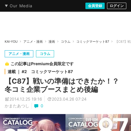
Our Media
本・文芸
情報化社会
アニメ・漫画
イラスト・アート
音楽・映像
会員登録
ゲーム
ログイン
ストリート
KAI-YOU
アニメ・漫画
漫画
コラム
コミックマーケット87
【C87】
アニメ・漫画
コラム
この記事はPremium会員限定です
連載 ｜ #2 コミックマーケット87
【C87】戦いの準備はできたか！？
冬コミ企業ブースまとめ後編
2014.12.25 19:16
2023.04.26 07:24
かまたあつし
0