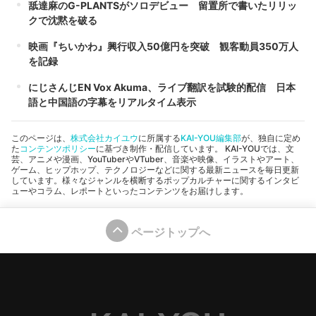
舐達麻のG-PLANTSがソロデビュー 留置所で書いたリリッ
クで沈黙を破る
映画『ちいかわ』興行収入50億円を突破 観客動員350万人
を記録
にじさんじEN Vox Akuma、ライブ翻訳を試験的配信 日本
語と中国語の字幕をリアルタイム表示
このページは、
株式会社カイユウ
に所属する
KAI-YOU編集部
が、独自に定め
た
コンテンツポリシー
に基づき制作・配信しています。 KAI-YOUでは、文
芸、アニメや漫画、YouTuberやVTuber、音楽や映像、イラストやアート、
ゲーム、ヒップホップ、テクノロジーなどに関する最新ニュースを毎日更新
しています。様々なジャンルを横断するポップカルチャーに関するインタビ
ューやコラム、レポートといったコンテンツをお届けします。
ページトップへ