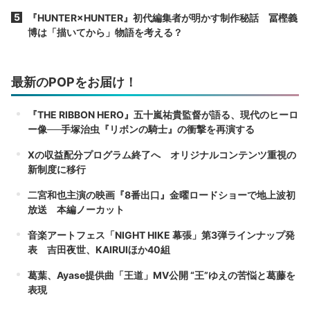
『HUNTER×HUNTER』初代編集者が明かす制作秘話 冨樫義
博は「描いてから」物語を考える？
最新のPOPをお届け！
『THE RIBBON HERO』五十嵐祐貴監督が語る、現代のヒーロ
ー像──手塚治虫『リボンの騎士』の衝撃を再演する
Xの収益配分プログラム終了へ オリジナルコンテンツ重視の
新制度に移行
二宮和也主演の映画『8番出口』金曜ロードショーで地上波初
放送 本編ノーカット
音楽アートフェス「NIGHT HIKE 幕張」第3弾ラインナップ発
表 吉田夜世、KAIRUIほか40組
葛葉、Ayase提供曲「王道」MV公開 “王”ゆえの苦悩と葛藤を
表現