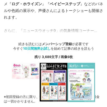
メ『
ログ・ホライズン
』『
ベイビーステップ
』などのパネ
ルや色紙の展示や、声優さんによるトークショーも開催さ
れます。
さらに、「ニュースウオッチ9」の気象情報コーナー...
続きを読むには
メンバーシップ登録
が必要です
今すぐ
10日間無料お試し
を始めて記事の続きを読もう
残り 3,689文字 / 画像9枚
※初回登録の方に限り、無料お試し期間中に解約した場合、料金
は一切かかりません。