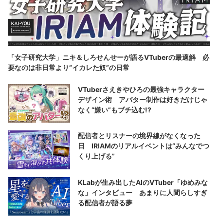
「女子研究大学」ニキ＆しろせんせーが語るVTuberの最適解 必
要なのは非日常より“イカレた奴”の日常
VTuberさえきやひろの最強キャラクター
デザイン術 アバター制作は好きだけじゃ
なく“嫌い”もブチ込む!?
配信者とリスナーの境界線がなくなった
日 IRIAMのリアルイベントは“みんなでつ
くり上げる”
KLabが生み出したAIのVTuber「ゆめみな
な」インタビュー あまりに人間らしすぎ
る配信者が語る夢