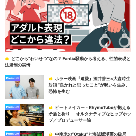
どこから“わいせつ”なの？ Fantia騒動から考える、性的表現と
法規制の実情
ホラー映画『遺愛』酒井善三×大森時生
Premium
対談 “良かれと思ったこと“が呪いを生み、
恐怖を生む
ビートメイカー・RhymeTubeが抱える
Premium
矛盾と祈り──オルタナティブなヒップホッ
プ／プロデューサー論
中南米の“Otaku”と海賊版漫画の破局
Premium